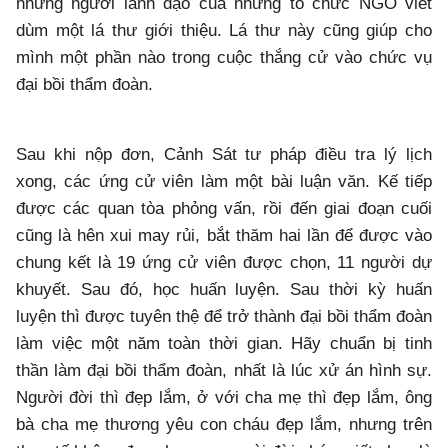
những người lãnh đạo của những tổ chức NGO viết
dùm một lá thư giới thiệu. Lá thư này cũng giúp cho
mình một phần nào trong cuộc thắng cử vào chức vụ
đại bồi thẩm đoàn.
Sau khi nộp đơn, Cảnh Sát tư pháp điều tra lý lịch
xong, các ứng cử viên làm một bài luận văn. Kế tiếp
được các quan tòa phỏng vấn, rồi đến giai đoạn cuối
cũng là hên xui may rủi, bắt thăm hai lần để được vào
chung kết là 19 ứng cử viên được chọn, 11 người dự
khuyết. Sau đó, học huấn luyện. Sau thời kỳ huấn
luyện thì được tuyên thệ để trở thành đại bồi thẩm đoàn
làm việc một năm toàn thời gian. Hãy chuẩn bị tinh
thần làm đại bồi thẩm đoàn, nhất là lúc xử án hình sự.
Người đời thì đẹp lắm, ở với cha mẹ thì đẹp lắm, ông
bà cha mẹ thương yêu con cháu đẹp lắm, nhưng trên