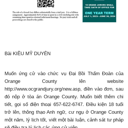
Bài KIỀU MỸ DUYÊN
Muốn ứng cử vào chức vụ Đại Bồi Thẩm Đoàn của
Orange County lên website
http://www.ocgrandjury.org/new.asp
, điền vào đơn, sau
đó nộp ở tòa án Orange County. Muốn biết thêm chi
tiết, gọi số điện thoại 657-622-6747. Điều kiện 18 tuổi
trở lên, thông thạo Anh ngữ, cư ngụ ở Orange County
một năm, lý lịch tốt, viết một bài luận, cảnh sát tư pháp
sẽ điều tra lý lịch các ứng cử viên.