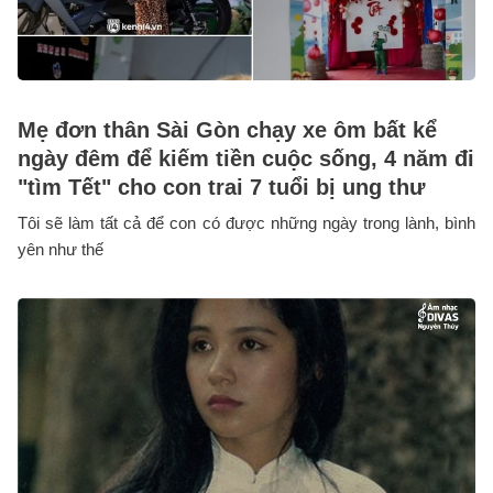
Mẹ đơn thân Sài Gòn chạy xe ôm bất kể
ngày đêm để kiếm tiền cuộc sống, 4 năm đi
"tìm Tết" cho con trai 7 tuổi bị ung thư
Tôi sẽ làm tất cả để con có được những ngày trong lành, bình
yên như thế