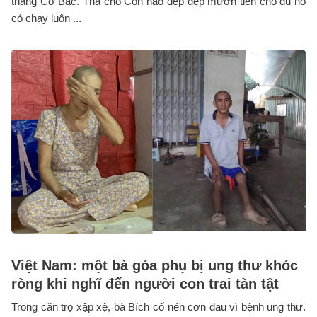
thằng Cờ Bạc. Thà cho Con nào đẹp đẹp mượn tiền cho dù nó
có chạy luôn ...
Việt Nam: một bà góa phụ bị ung thư khóc
ròng khi nghĩ đến người con trai tàn tật
Trong căn trọ xập xệ, bà Bích cố nén cơn đau vì bệnh ung thư.