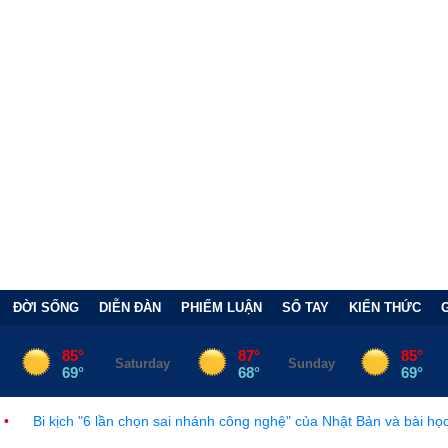
ĐỜI SỐNG
DIỄN ĐÀN
PHIẾM LUẬN
SỔ TAY
KIẾN THỨC
lần chọn sai nhánh công nghệ" của Nhật Bản và bài học đắt giá
•