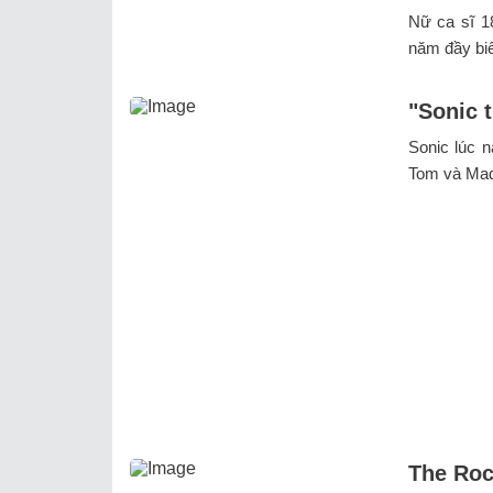
Nữ ca sĩ 18
năm đầy biế
"Sonic 
Sonic lúc n
Tom và Mad
The Roc