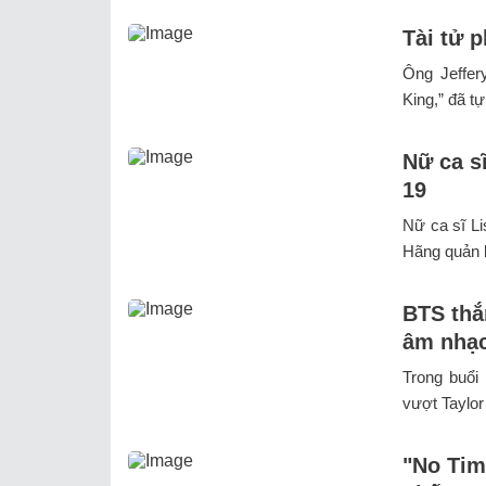
Tài tử p
Ông Jeffer
King,” đã tự 
Nữ ca s
19
Nữ ca sĩ Li
Hãng quản l
BTS thắn
âm nhạ
Trong buổi
vượt Taylor
"No Tim