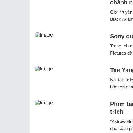
chánh n
Giới truyền
Black Adam
Sony gi
Trong chư
Pictures đã
Tae Yan
Nữ tài tử 
hôn với nam
Phim tài
trích
"Astroworld:
đau của ngư