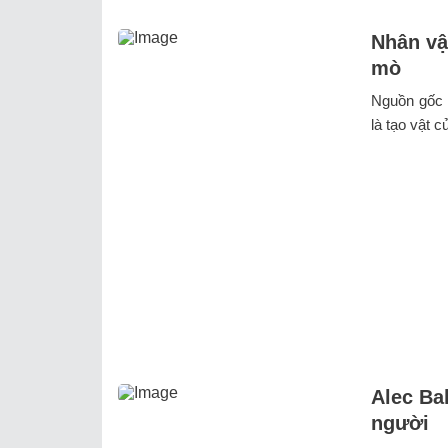
Nhân vậ
mò
Nguồn gốc E
là tạo vật 
Alec Ba
người