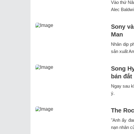
Vào thứ Năm
Alec Baldwi
Sony và
Man
Nhân dịp p
sản xuất Am
Song Hy
bán đắt
Ngay sau k
ý.
The Roc
"Anh ấy đa
nạn nhân củ