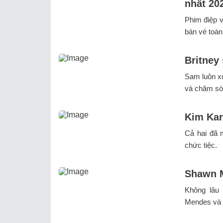
nhất 20
Phim điệp v
bán vé toàn 
Britney
Sam luôn xu
và chăm sóc
Kim Kar
Cả hai đã m
chức tiệc.
Shawn M
Không lâu
Mendes và C