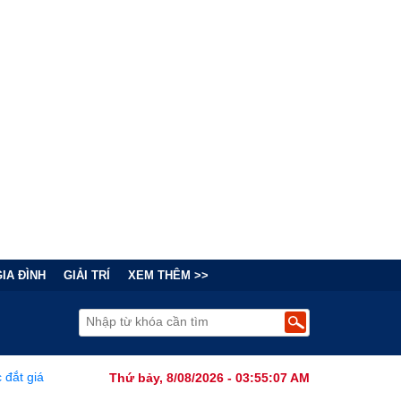
GIA ĐÌNH
GIẢI TRÍ
XEM THÊM >>
Bẫy Tài Chính Đằng Sau "Cơn Sốt" Trà Sữa Nhượng Quyền: Lợi Nhuậ
Thứ bảy, 8/08/2026 - 03:55:08 AM