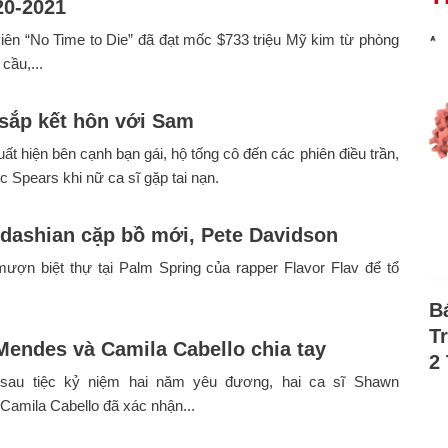
20-2021
iên “No Time to Die” đã đạt mốc $733 triệu Mỹ kim từ phòng
cầu,...
 sắp kết hôn với Sam
ất hiện bên cạnh bạn gái, hộ tống cô đến các phiên điều trần,
 Spears khi nữ ca sĩ gặp tai nạn.
dashian cặp bồ mới, Pete Davidson
ượn biệt thự tại Palm Spring của rapper Flavor Flav để tổ
B
T
endes và Camila Cabello chia tay
2
 sau tiệc kỷ niệm hai năm yêu đương, hai ca sĩ Shawn
amila Cabello đã xác nhận...