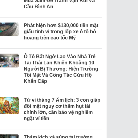
Mua Sắm Để Tránh Vận Rủi Và
Cầu Bình An
Phát hiện hơn $130,000 tiền mặt
giấu tinh vi trong lốp xe ô tô bỏ
hoang trên cao tốc Mỹ
Ô Tô Bất Ngờ Lao Vào Nhà Trẻ
Tại Thái Lan Khiến Khoảng 10
Người Bị Thương: Hiện Trường
Tối Mật Và Công Tác Cứu Hộ
Khẩn Cấp
Tử vi tháng 7 Âm lịch: 3 con giáp
đối mặt nguy cơ thâm hụt tài
chính lớn, cần bảo vệ nghiêm
ngặt ví tiền
Thảm kịch xả súng tại trường