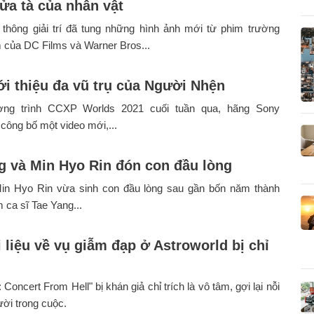
ửa tà của nhân vật
 thông giải trí đã tung những hình ảnh mới từ phim trường
 của DC Films và Warner Bros...
ới thiệu đa vũ trụ của Người Nhện
ơng trình CCXP Worlds 2021 cuối tuần qua, hãng Sony
 công bố một video mới,...
g và Min Hyo Rin đón con đầu lòng
Min Hyo Rin vừa sinh con đầu lòng sau gần bốn năm thành
 ca sĩ Tae Yang...
 liệu về vụ giẫm đạp ở Astroworld bị chỉ
 Concert From Hell" bị khán giả chỉ trích là vô tâm, gợi lại nỗi
ời trong cuộc.