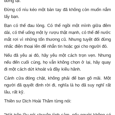
dừng lại.
Đừng cố níu kéo một bàn tay đã không còn muốn nắm
lấy bạn.
Bạn có thể đau lòng. Có thể ngồi một mình giữa đêm
dài, có thể uống một ly rượu thật mạnh, có thể để nước
mắt rơi vì những tổn thương cũ. Nhưng tuyệt đối đừng
nhấc điện thoại lên để nhắn tin hoặc gọi cho người đó.
Nếu đã yêu ai đó, hãy yêu một cách trọn vẹn. Nhưng
nếu đến cuối cùng, họ vẫn không chọn ở lại, hãy quay
đi một cách dứt khoát và đầy kiêu hãnh.
Cánh cửa đóng chặt, không phải để bạn gõ mãi. Một
người đã quyết định rời đi, nghĩa là họ đã suy nghĩ rất
lâu, rất kỹ.
Thiền sư Dịch Hoài Thâm từng nói:
"Hát trên lầu nói chuyện tình cảm, nếu người không có