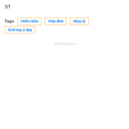
ST
Tags
#Hôn nhân
#Gia đình
#Đạo lý
#Lời hay ý đẹp
Advertisement