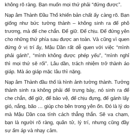
không rõ ràng. Bạn muốn mọi thứ phải “đứng được”.
Nạp âm Thành Đầu Thổ khiến bản chất ấy càng rõ. Bạn
giống như bức tường thành – không sinh ra để phô
trương, mà để che chắn. Để giữ. Để chịu. Để đứng yên
cho những thứ phía sau được an toàn. Và cũng vì quen
đứng ở vị trí ấy, Mậu Dần rất dễ quen với việc “mình
phải gánh”, “mình không được phép yếu”, “mình nghỉ
thì mọi thứ sẽ rối”. Lâu dần, trách nhiệm trở thành áo
giáp. Mà áo giáp mặc lâu thì nặng.
Nạp âm Thành đầu thổ là hình ảnh tường thành. Tưởng
thành sinh ra không phải để trưng bày, nó sinh ra để
che chắn, để giữ, để bảo vệ, để chịu đựng, để gánh lấy
gió, nắng, bão … giúp cho bên trong yên ổn. Đó là lý do
mà Mậu Dần coa tính cách thẳng thắn. Sẽ va chạm,
bạn là người rõ ràng, quân tử, lý trí, nhưng cũng đầy
sự ấm áp và nhạy cảm.