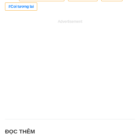
#Coi tương lai
Advertisement
ĐỌC THÊM