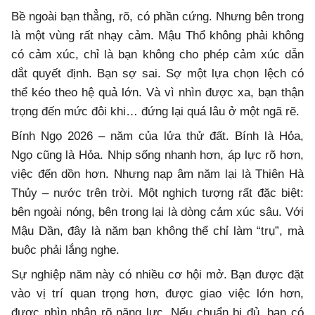
Bề ngoài bạn thẳng, rõ, có phần cứng. Nhưng bên trong
là một vùng rất nhạy cảm. Mậu Thổ không phải không
có cảm xúc, chỉ là bạn không cho phép cảm xúc dẫn
dắt quyết định. Bạn sợ sai. Sợ một lựa chọn lệch có
thể kéo theo hệ quả lớn. Và vì nhìn được xa, bạn thận
trọng đến mức đôi khi… đứng lại quá lâu ở một ngã rẽ.
Bính Ngọ 2026 – năm của lửa thử đất. Bính là Hỏa,
Ngọ cũng là Hỏa. Nhịp sống nhanh hơn, áp lực rõ hơn,
việc đến dồn hơn. Nhưng nạp âm năm lại là Thiên Hà
Thủy – nước trên trời. Một nghịch tượng rất đặc biệt:
bên ngoài nóng, bên trong lại là dòng cảm xúc sâu. Với
Mậu Dần, đây là năm bạn không thể chỉ làm “trụ”, mà
buộc phải lắng nghe.
Sự nghiệp năm này có nhiều cơ hội mở. Bạn được đặt
vào vị trí quan trọng hơn, được giao việc lớn hơn,
được nhìn nhận rõ năng lực. Nếu chuẩn bị đủ, bạn có