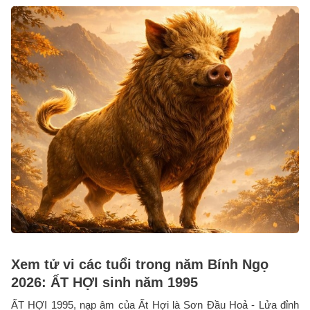
Xem tử vi các tuổi trong năm Bính Ngọ
2026: ẤT HỢI sinh năm 1995
ẤT HỢI 1995, nạp âm của Ất Hợi là Sơn Đầu Hoả - Lửa đỉnh