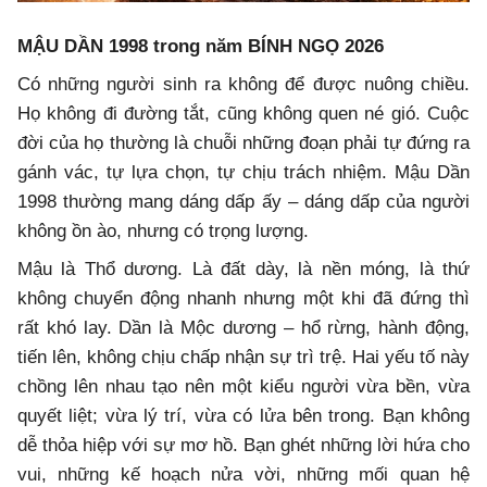
MẬU DẦN 1998 trong năm BÍNH NGỌ 2026
Có những người sinh ra không để được nuông chiều.
Họ không đi đường tắt, cũng không quen né gió. Cuộc
đời của họ thường là chuỗi những đoạn phải tự đứng ra
gánh vác, tự lựa chọn, tự chịu trách nhiệm. Mậu Dần
1998 thường mang dáng dấp ấy – dáng dấp của người
không ồn ào, nhưng có trọng lượng.
Mậu là Thổ dương. Là đất dày, là nền móng, là thứ
không chuyển động nhanh nhưng một khi đã đứng thì
rất khó lay. Dần là Mộc dương – hổ rừng, hành động,
tiến lên, không chịu chấp nhận sự trì trệ. Hai yếu tố này
chồng lên nhau tạo nên một kiểu người vừa bền, vừa
quyết liệt; vừa lý trí, vừa có lửa bên trong. Bạn không
dễ thỏa hiệp với sự mơ hồ. Bạn ghét những lời hứa cho
vui, những kế hoạch nửa vời, những mối quan hệ