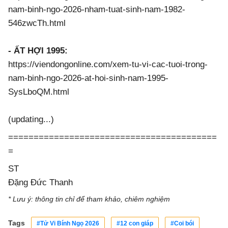
nam-binh-ngo-2026-nham-tuat-sinh-nam-1982-
546zwcTh.html
- ẤT HỢI 1995:
https://viendongonline.com/xem-tu-vi-cac-tuoi-trong-
nam-binh-ngo-2026-at-hoi-sinh-nam-1995-
SysLboQM.html
(updating...)
=========================================
=
ST
Đặng Đức Thanh
* Lưu ý: thông tin chỉ để tham khảo, chiêm nghiệm
Tags
#Tử Vi Bính Ngọ 2026
#12 con giáp
#Coi bói