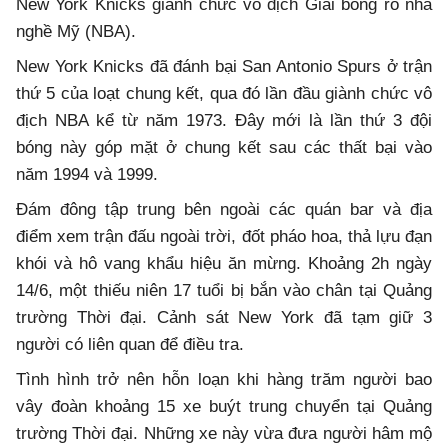
New York Knicks giành chức vô địch Giải bóng rổ nhà
nghề Mỹ (NBA).
New York Knicks đã đánh bại San Antonio Spurs ở trận
thứ 5 của loạt chung kết, qua đó lần đầu giành chức vô
địch NBA kể từ năm 1973. Đây mới là lần thứ 3 đội
bóng này góp mặt ở chung kết sau các thất bại vào
năm 1994 và 1999.
Đám đông tập trung bên ngoài các quán bar và địa
điểm xem trận đấu ngoài trời, đốt pháo hoa, thả lựu đạn
khói và hô vang khẩu hiệu ăn mừng. Khoảng 2h ngày
14/6, một thiếu niên 17 tuổi bị bắn vào chân tại Quảng
trường Thời đại. Cảnh sát New York đã tạm giữ 3
người có liên quan để điều tra.
Tình hình trở nên hỗn loạn khi hàng trăm người bao
vây đoàn khoảng 15 xe buýt trung chuyển tại Quảng
trường Thời đại. Những xe này vừa đưa người hâm mộ