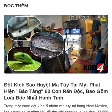
ĐỌC THÊM
Đột Kích Sào Huyệt Ma Túy Tại Mỹ: Phát
Hiện "Bảo Tàng" 60 Con Rắn Độc, Bao Gồm
Loài Độc Nhất Hành Tinh
Trong một cuộc đột kích ổ nhóm ma túy tại bang New Mexico,
lực lượng chức năng Mỹ đã thu giữ cocaine, súng đạn, 22,000