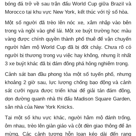
bóng đá trở về sau trận đấu World Cup giữa Brazil và
Morocco tại khu vực New York, kết thúc với tỷ số hòa.
Một số người đã trèo lên nóc xe, xâm nhập vào bên
trong và ngồi vào ghế lái. Một xe buýt trường học màu
vàng được chính quyền thành phố thuê để vận chuyển
người hâm mộ World Cup đã bị đốt cháy. Chưa rõ có
người bị thương trong vụ việc hay không, nhưng ít nhất
3 xe buýt khác đã bị đám đông phá hỏng nghiêm trọng.
Cảnh sát ban đầu phong tỏa một số tuyến phố, nhưng
khoảng 2 giờ sau, lực lượng chống bạo động và cảnh
sát cưỡi ngựa được triển khai để giải tán đám đông,
dọn đường quanh nhà thi đấu Madison Square Garden,
sân nhà của New York Knicks.
Tại một số khu vực khác, người hâm mộ đánh trống,
ôm nhau, trèo lên giàn giáo và cột đèn giao thông để ăn
mừng. Các cảnh tượng hỗn loạn kéo dài đến rạng