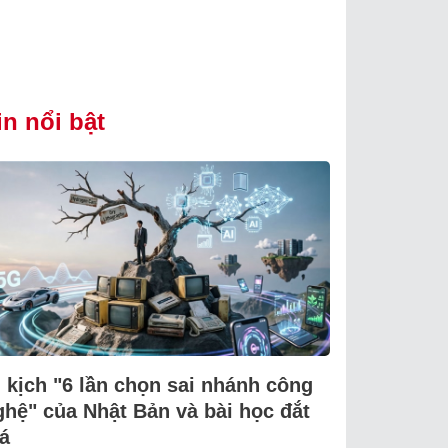
in nổi bật
i kịch "6 lần chọn sai nhánh công
ghệ" của Nhật Bản và bài học đắt
á