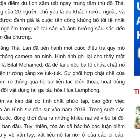
ịa điểm du lịch sầm uất ngay trung tâm thủ đô Thái
g của 20 người, chủ yếu là du khách nước ngoài, và
ược đánh giá là cuộc tấn công khủng bố tồi tệ nhất
ại nghiêm trọng về tài sản và ảnh hưởng sâu sắc đến
ân địa phương.
ăng Thái Lan đã tiến hành một cuộc điều tra quy mô
thống camera an ninh. Hình ảnh ghi lại cho thấy một
à Bilal Mohamed, đã để lại chiếc ba lô chứa chất nổ
hiện trường bằng xe tuk-tuk. Sự phối hợp chặt chẽ của
àm rõ thông qua hồ sơ liên lạc điện thoại, hoạt động
đổi vật dụng tại ga tàu hỏa Hua Lamphong.
T
ăn và kéo dài do tính chất phức tạp, bao gồm việc
a án Hình sự dân sự vào năm 2019. Trong suốt các
 buộc, đồng thời đưa ra những khiếu nại về việc bị đối
 ban đầu. Tuy nhiên, tòa án đã bác bỏ các luận điểm
y về vân tay, vật liệu nổ tại nơi ở của các bị cáo,