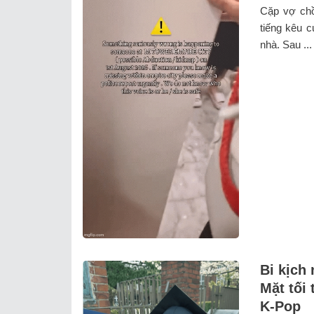
Cặp vợ chồn
tiếng kêu c
nhà. Sau ...
Bi kịch 
Mặt tối
K-Pop