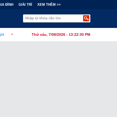
GIA ĐÌNH
GIẢI TRÍ
XEM THÊM >>
ính Đằng Sau "Cơn Sốt" Trà Sữa Nhượng Quyền: Lợi Nhuận Thuộc Về
Thứ sáu, 7/08/2026 - 13:22:32 PM