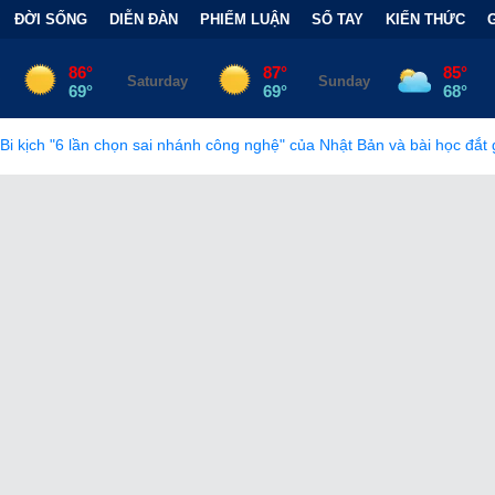
ĐỜI SỐNG
DIỄN ĐÀN
PHIẾM LUẬN
SỔ TAY
KIẾN THỨC
i nhánh công nghệ" của Nhật Bản và bài học đắt giá
•
Bẫy Tài Ch