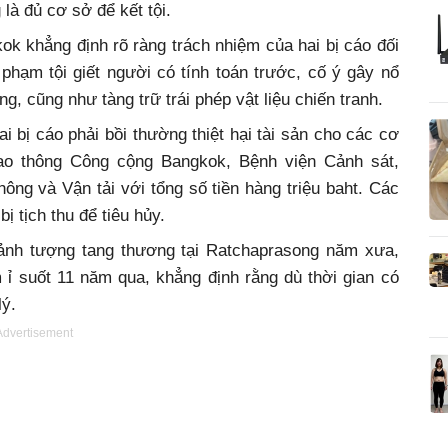
là đủ cơ sở để kết tội.
 khẳng định rõ ràng trách nhiệm của hai bị cáo đối
 phạm tội giết người có tính toán trước, cố ý gây nổ
g, cũng như tàng trữ trái phép vật liệu chiến tranh.
ai bị cáo phải bồi thường thiệt hại tài sản cho các cơ
o thông Công cộng Bangkok, Bệnh viện Cảnh sát,
ng và Vận tải với tổng số tiền hàng triệu baht. Các
bị tịch thu để tiêu hủy.
ảnh tượng tang thương tại Ratchaprasong năm xưa,
m ỉ suốt 11 năm qua, khẳng định rằng dù thời gian có
lý.
Advertisement