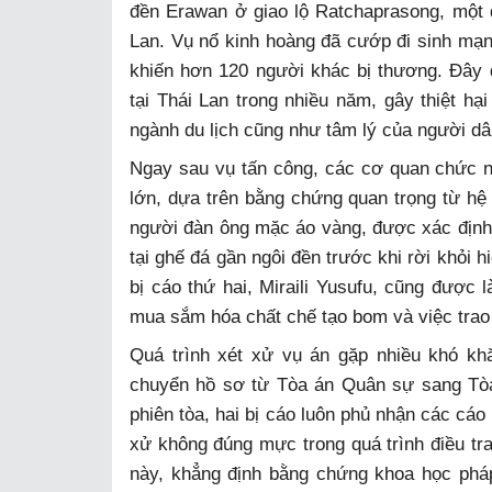
đền Erawan ở giao lộ Ratchaprasong, một đ
Lan. Vụ nổ kinh hoàng đã cướp đi sinh mạn
khiến hơn 120 người khác bị thương. Đây đ
tại Thái Lan trong nhiều năm, gây thiệt h
ngành du lịch cũng như tâm lý của người d
Ngay sau vụ tấn công, các cơ quan chức n
lớn, dựa trên bằng chứng quan trọng từ hệ 
người đàn ông mặc áo vàng, được xác định l
tại ghế đá gần ngôi đền trước khi rời khỏi 
bị cáo thứ hai, Miraili Yusufu, cũng được l
mua sắm hóa chất chế tạo bom và việc trao 
Quá trình xét xử vụ án gặp nhiều khó kh
chuyển hồ sơ từ Tòa án Quân sự sang Tò
phiên tòa, hai bị cáo luôn phủ nhận các cáo
xử không đúng mực trong quá trình điều tra
này, khẳng định bằng chứng khoa học pháp 