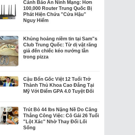
Cảnh Báo An Ninh Mạng: Hơn
100,000 Router Trung Quốc Bị
Phát Hiện Chứa "Cửa Hậu"
Nguy Hiểm
Khủng hoảng niềm tin tại Sam"s
Club Trung Quốc: Từ dị vật răng
giả đến chiếc kéo nướng lẫn
trong pizza
Cậu Bổn Gốc Việt 12 Tuổi Trở
Thành Thủ Khoa Cao Đẳng Tại
Mỹ Với Điểm GPA 4.0 Tuyệt Đối
Trút Bỏ 44 lbs Nặng Nề Do Căng
Thẳng Công Việc: Cô Gái 26 Tuổi
"Lột Xác" Nhờ Thay Đổi Lối
Sống