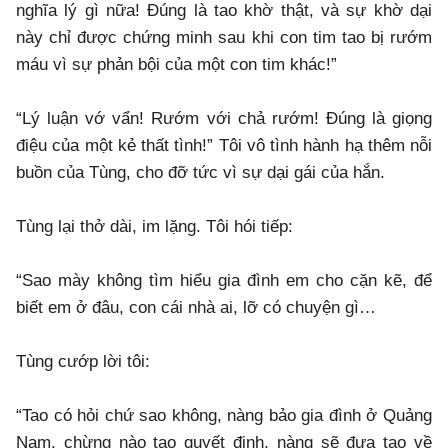
nghĩa lý gì nữa! Đúng là tao khờ thật, và sự khờ dại
này chỉ được chứng minh sau khi con tim tao bị rướm
máu vì sự phản bội của một con tim khác!”
“Lý luận vớ vẩn! Rướm với chả rướm! Đúng là giọng
điệu của một kẻ thất tình!” Tôi vô tình hành hạ thêm nỗi
buồn của Tùng, cho đỡ tức vì sự dại gái của hắn.
Tùng lại thở dài, im lặng. Tôi hói tiếp:
“Sao mày không tìm hiểu gia đình em cho cặn kẽ, để
biết em ở đâu, con cái nhà ai, lỡ có chuyện gì…
Tùng cướp lời tôi:
“Tao có hỏi chứ sao không, nàng bảo gia đình ở Quảng
Nam, chừng nào tao quyết định, nàng sẽ đưa tao về