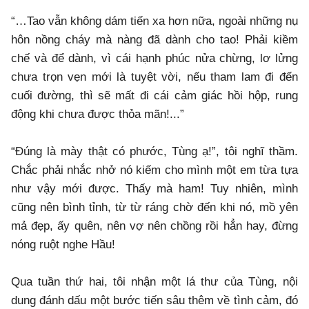
“…Tao vẫn không dám tiến xa hơn nữa, ngoài những nụ
hôn nồng cháy mà nàng đã dành cho tao! Phải kiềm
chế và để dành, vì cái hạnh phúc nửa chừng, lơ lửng
chưa trọn vẹn mới là tuyệt vời, nếu tham lam đi đến
cuối đường, thì sẽ mất đi cái cảm giác hồi hộp, rung
động khi chưa được thỏa mãn!...”
“Đúng là mày thật có phước, Tùng ạ!”, tôi nghĩ thầm.
Chắc phải nhắc nhở nó kiếm cho mình một em từa tựa
như vậy mới được. Thấy mà ham! Tuy nhiên, mình
cũng nên bình tỉnh, từ từ ráng chờ đến khi nó, mồ yên
mả đẹp, ấy quên, nên vợ nên chồng rồi hẳn hay, đừng
nóng ruột nghe Hầu!
Qua tuần thứ hai, tôi nhận một lá thư của Tùng, nội
dung đánh dấu một bước tiến sâu thêm về tình cảm, đó