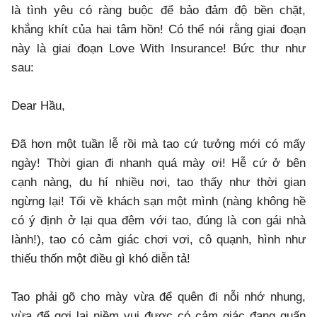
là tình yêu có ràng buộc để bảo đảm độ bền chặt,
khắng khít của hai tâm hồn! Có thể nói rằng giai đoạn
này là giai đoạn Love With Insurance! Bức thư như
sau:
Dear Hầu,
Đã hơn một tuần lễ rồi mà tao cứ tưởng mới có mấy
ngày! Thời gian đi nhanh quá mày ơi! Hễ cứ ở bên
cạnh nàng, du hí nhiều nơi, tao thấy như thời gian
ngừng lại! Tối về khách sạn một mình (nàng không hề
có ý định ở lại qua đêm với tao, đúng là con gái nhà
lành!), tao có cảm giác chơi vơi, cô quạnh, hình như
thiếu thốn một điều gì khó diễn tả!
Tao phải gõ cho mày vừa để quên đi nỗi nhớ nhung,
vừa để gợi lại niềm vui được có cảm giác đang quấn