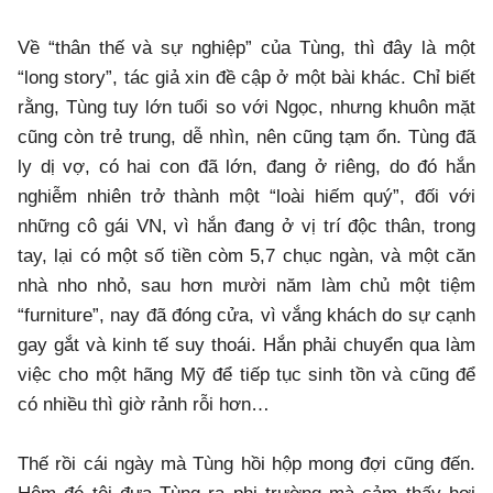
Về “thân thế và sự nghiệp” của Tùng, thì đây là một
“long story”, tác giả xin đề cập ở một bài khác. Chỉ biết
rằng, Tùng tuy lớn tuổi so với Ngọc, nhưng khuôn mặt
cũng còn trẻ trung, dễ nhìn, nên cũng tạm ổn. Tùng đã
ly dị vợ, có hai con đã lớn, đang ở riêng, do đó hắn
nghiễm nhiên trở thành một “loài hiếm quý”, đối với
những cô gái VN, vì hắn đang ở vị trí độc thân, trong
tay, lại có một số tiền còm 5,7 chục ngàn, và một căn
nhà nho nhỏ, sau hơn mười năm làm chủ một tiệm
“furniture”, nay đã đóng cửa, vì vắng khách do sự cạnh
gay gắt và kinh tế suy thoái. Hắn phải chuyển qua làm
việc cho một hãng Mỹ để tiếp tục sinh tồn và cũng để
có nhiều thì giờ rảnh rỗi hơn…
Thế rồi cái ngày mà Tùng hồi hộp mong đợi cũng đến.