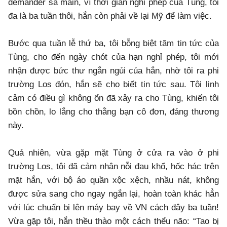
demander sa main, vì thời gian nghỉ phép của Tùng, tối
đa là ba tuần thôi, hắn còn phải về lại Mỹ để làm việc.
Bước qua tuần lễ thứ ba, tôi bỗng biệt tăm tin tức của
Tùng, cho đến ngày chót của hạn nghỉ phép, tôi mới
nhận được bức thư ngắn ngủi của hắn, nhờ tôi ra phi
trường Los đón, hắn sẽ cho biết tin tức sau. Tôi linh
cảm có điều gì không ổn đã xảy ra cho Tùng, khiến tôi
bồn chồn, lo lắng cho thằng bạn cô đơn, đáng thương
này.
Quả nhiên, vừa gặp mặt Tùng ở cửa ra vào ở phi
trường Los, tôi đã cảm nhận nỗi đau khổ, hốc hác trên
mặt hắn, với bộ áo quần xộc xệch, nhầu nát, không
được sửa sang cho ngay ngắn lại, hoàn toàn khác hẳn
với lúc chuẩn bị lên máy bay về VN cách đây ba tuần!
Vừa gặp tôi, hắn thều thào một cách thểu não: “Tao bị