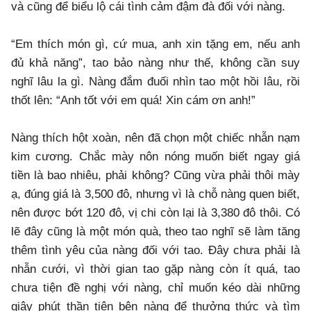
và cũng để biểu lộ cái tình cảm đậm đà đối với nàng.
“Em thích món gì, cứ mua, anh xin tặng em, nếu anh
đủ khả năng”, tao bảo nàng như thế, không cần suy
nghĩ lâu la gì. Nàng đắm đuối nhìn tao một hồi lâu, rồi
thốt lên: “Anh tốt với em quá! Xin cám ơn anh!”
Nàng thích hột xoàn, nên đã chọn một chiếc nhẫn nạm
kim cương. Chắc mày nôn nóng muốn biết ngay giá
tiền là bao nhiêu, phải không? Cũng vừa phải thôi mày
ạ, đúng giá là 3,500 đô, nhưng vì là chỗ nàng quen biết,
nên được bớt 120 đô, vị chi còn lại là 3,380 đô thôi. Có
lẽ đây cũng là một món quà, theo tao nghĩ sẽ làm tăng
thêm tình yêu của nàng đối với tao. Đây chưa phải là
nhẫn cưới, vì thời gian tao gặp nàng còn ít quá, tao
chưa tiện đề nghị với nàng, chỉ muốn kéo dài những
giây phút thần tiên bên nàng để thưởng thức và tìm