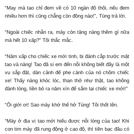
“May mà tao chỉ đem về có 10 ngàn đô thôi, nếu đem
nhiều hơn thì cũng chẳng còn đồng nào!”, Tùng trả lời.
“Ngoài chiếc nhẫn ra, mày còn tặng nàng thêm gì nữa
mà hết 10 xấp?” Tôi thắc mắc.
“Năm xấp cho chiếc xe mới tinh, bị đánh cắp trước mặt
tao và nàng! Tao đã si em đến nỗi không biết đây là một
vụ sắp đặt, dàn cảnh để phe cánh của nó chôm chiếc
xe! Thấy nàng khóc lóc, than thở như thật, tao không
đành lòng, liền bỏ ra năm xín để sắm lại chiếc xe mới!”
“Ối giời ơi! Sao mày khờ thế hở Tùng! Tôi thốt lên.
“Mày ở địa vị tao mới hiểu được nỗi lòng của tao! Khi
con tim mày đã rung động ở cao độ, thì tiền bạc đâu có