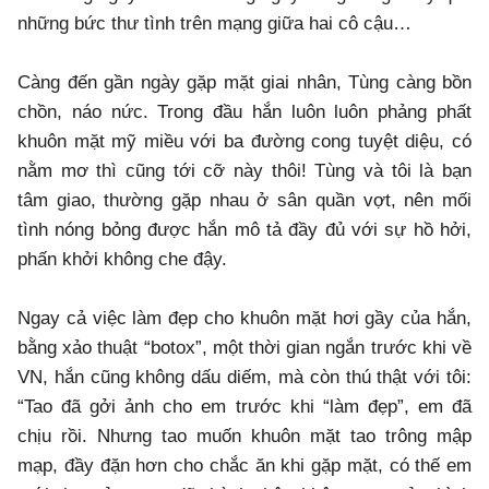
những bức thư tình trên mạng giữa hai cô cậu…
Càng đến gần ngày gặp mặt giai nhân, Tùng càng bồn
chồn, náo nức. Trong đầu hắn luôn luôn phảng phất
khuôn mặt mỹ miều với ba đường cong tuyệt diệu, có
nằm mơ thì cũng tới cỡ này thôi! Tùng và tôi là bạn
tâm giao, thường gặp nhau ở sân quần vợt, nên mối
tình nóng bỏng được hắn mô tả đầy đủ với sự hồ hởi,
phấn khởi không che đậy.
Ngay cả việc làm đẹp cho khuôn mặt hơi gầy của hắn,
bằng xảo thuật “botox”, một thời gian ngắn trước khi về
VN, hắn cũng không dấu diếm, mà còn thú thật với tôi:
“Tao đã gởi ảnh cho em trước khi “làm đẹp”, em đã
chịu rồi. Nhưng tao muốn khuôn mặt tao trông mập
mạp, đầy đặn hơn cho chắc ăn khi gặp mặt, có thế em