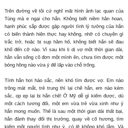
Trên đường về tôi cứ nghĩ mãi hình ảnh lạc quan của
Tùng mà e ngại cho hắn. Không biết niềm hân hoan,
hạnh phúc sắp được gặp người tình lý tưởng của hắn
có biến thành hiện thực hay không, nhỡ có chuyện gì
trắc trở, hoặc bị sụp hầm hố, không biết hắn sẽ đau
khổ đến cỡ nào. Vì sau khi li dị vợ một thời gian dài,
hắn vẫn sống cô đơn một mình ên, chưa tìm được một
bóng hồng nào vừa ý để lấp vào chỗ trống.
Tính hắn hơi háo sắc, nên khó tìm được vợ. Em nào
trông mát mắt, trẻ trung thì lại chê hắn, em nào kém
sắc, ọp ẹp lại bị hắn chê! Ở Mỹ dễ gì kiếm được, dù
một cách tương đối, một em vừa trẻ vừa xinh như ý
hắn mong muốn. Thế là sau một thời gian dài thất bại,
hắn đành thay đổi thị trường, quay về cố hương, tìm
kiếm một người tình như ý, có lẽ không khó lắm. Và