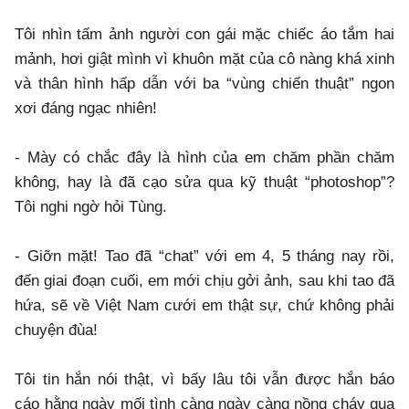
Tôi nhìn tấm ảnh người con gái mặc chiếc áo tắm hai
mảnh, hơi giật mình vì khuôn mặt của cô nàng khá xinh
và thân hình hấp dẫn với ba “vùng chiến thuật” ngon
xơi đáng ngạc nhiên!
- Mày có chắc đây là hình của em chăm phần chăm
không, hay là đã cạo sửa qua kỹ thuật “photoshop”?
Tôi nghi ngờ hỏi Tùng.
- Giỡn mặt! Tao đã “chat” với em 4, 5 tháng nay rồi,
đến giai đoạn cuối, em mới chịu gởi ảnh, sau khi tao đã
hứa, sẽ về Việt Nam cưới em thật sự, chứ không phải
chuyện đùa!
Tôi tin hắn nói thật, vì bấy lâu tôi vẫn được hắn báo
cáo hằng ngày mối tình càng ngày càng nồng cháy qua