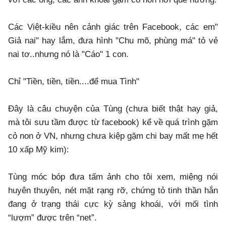
Các Việt-kiều nên cảnh giác trên Facebook, các em"
Giả nai" hay lắm, đưa hình "Chu mõ, phùng má" tỏ vẻ
nai tơ..nhưng nó là "Cáo" 1 con.
Chỉ "Tiền, tiền, tiền....để mua Tình"
Đây là câu chuyện của Tùng (chưa biết thật hay giả,
mà tôi sưu tầm được từ facebook) kể về quá trình gặm
cỏ non ở VN, nhưng chưa kiệp gặm chi bay mất mẹ hết
10 xấp Mỹ kim):
Tùng móc bóp đưa tấm ảnh cho tôi xem, miệng nói
huyên thuyên, nét mặt rạng rỡ, chứng tỏ tinh thần hắn
đang ở trạng thái cực kỳ sảng khoái, với mối tình
“lượm” được trên “net”.