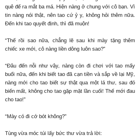
quê để ra mắt ba má. Hiện nàng ở chung với cô bạn. Vì
tin nàng nói thật, nên tao cứ ỷ y, không hỏi thêm nữa.
Đến khi tao quyết định, thì đã muộn!
“Thế rồi sao nữa, chẳng lẽ sau khi mày tặng thêm
chiếc xe mới, cô nàng liền dông luôn sao?”
“Đâu đến nỗi như vậy, nàng còn đi chơi với tao mấy
buổi nữa, đến khi biết tao đã cạn tiền và sắp về lại Mỹ,
nàng mới cho tao biết sự thật qua một lá thư, sau đó
biến mất, không cho tao gặp mặt lần cuối! Thế mới đau
cho tao!”
“Mày có đi cớ bót không?”
Tùng vừa móc túi lấy bức thư vừa trả lời: