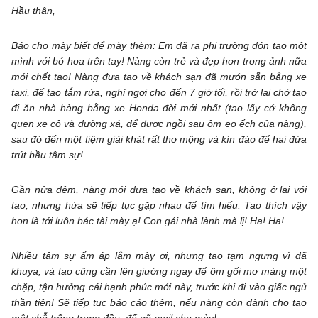
Hầu thân,
Báo cho mày biết để mày thèm: Em đã ra phi trường đón tao một
mình với bó hoa trên tay! Nàng còn trẻ và đẹp hơn trong ảnh nữa
mới chết tao! Nàng đưa tao về khách sạn đã mướn sẵn bằng xe
taxi, để tao tắm rửa, nghỉ ngơi cho đến 7 giờ tối, rồi trở lại chở tao
đi ăn nhà hàng bằng xe Honda đời mới nhất (tao lấy cớ không
quen xe cộ và đường xá, để được ngồi sau ôm eo ếch của nàng),
sau đó đến một tiệm giải khát rất thơ mộng và kín đáo để hai đứa
trút bầu tâm sự!
Gần nửa đêm, nàng mới đưa tao về khách sạn, không ở lại với
tao, nhưng hứa sẽ tiếp tục gặp nhau để tìm hiểu. Tao thích vậy
hơn là tới luôn bác tài mày ạ! Con gái nhà lành mà lị! Ha! Ha!
Nhiều tâm sự ấm áp lắm mày ơi, nhưng tao tạm ngưng vì đã
khuya, và tao cũng cần lên giường ngay để ôm gối mơ màng một
chặp, tận hưởng cái hạnh phúc mới này, trước khi đi vào giấc ngủ
thần tiên! Sẽ tiếp tục báo cáo thêm, nếu nàng còn dành cho tao
một chỗ trống trong đầu, để gõ mail cho mày!