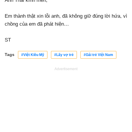
Anh Thái kính mến,
Em thành thật xin lỗi anh, đã không giữ đúng lời hứa, vì
chồng của em đã phát hiện…
ST
Tags
#Việt Kiều Mỹ
#Lấy vợ trẻ
#Gái trẻ Việt Nam
Advertisement