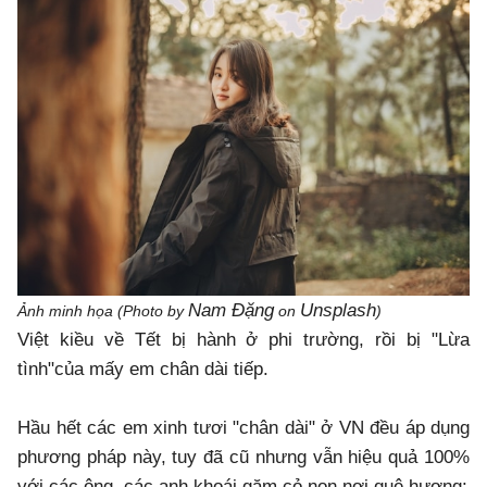
Nam Đặng
Unsplash
Ảnh minh họa (Photo by
on
)
Việt kiều về Tết bị hành ở phi trường, rồi bị "Lừa
tình"của mấy em chân dài tiếp.
Hầu hết các em xinh tươi "chân dài" ở VN đều áp dụng
phương pháp này, tuy đã cũ nhưng vẫn hiệu quả 100%
với các ông, các anh khoái gặm cỏ non nơi quê hương: