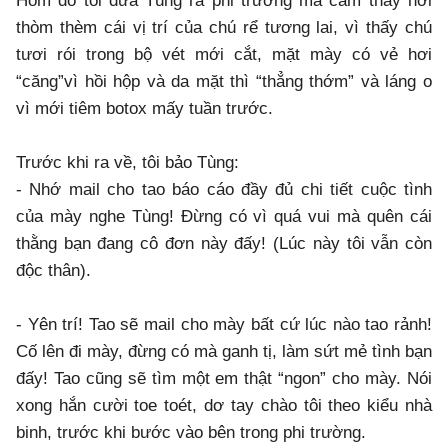
Hôm đó tôi đưa Tùng ra phi trường mà cảm thấy hơi
thòm thèm cái vị trí của chú rể tương lai, vì thấy chú
tươi rói trong bộ vét mới cắt, mặt mày có vẻ hơi
“căng”vì hồi hộp và da mặt thì “thẳng thớm” và láng o
vì mới tiêm botox mấy tuần trước.
Trước khi ra về, tôi bảo Tùng:
- Nhớ mail cho tao báo cáo đầy đủ chi tiết cuộc tình
của mày nghe Tùng! Đừng có vì quá vui mà quên cái
thằng bạn đang cô đơn này đấy! (Lúc này tôi vẫn còn
độc thân).
- Yên trí! Tao sẽ mail cho mày bất cứ lúc nào tao rảnh!
Cố lên đi mày, đừng có mà ganh tị, làm sứt mẻ tình bạn
đấy! Tao cũng sẽ tìm một em thật “ngon” cho mày. Nói
xong hắn cười toe toét, dơ tay chào tôi theo kiểu nhà
binh, trước khi bước vào bên trong phi trường.