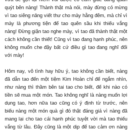
quýt bên nàng! Thành thật mà nói, mày đừng có mừng
vì tao siêng năng viết thư cho mày hằng đêm, mà chỉ vì
mày là phương tiện để tao quên sầu khi thiếu vắng
nàng! Đừng giận tao nghe mày, vì tao đã thành thật một
cách không cần thiết! Cũng vì tao đang hạnh phúc, nên
không muốn che đậy bất cứ điều gì tao đang nghĩ đối
với mày!
Hôm nay, vô tình hay hữu ý, tao không cần biết, nàng
đã dẫn tao đến một tiệm Kim Hoàn chỉ để ngắm nhìn,
như nàng thì thầm bên tai tao cho biết, để khi nào có
tiền sẽ mua một món. Tao không nghĩ là nàng muốn lợi
dụng tao, hơn nữa tao cũng có ý định từ trước, nên
biếu nàng một món quà gì đó thật đáng giá vì nàng đã
mang lại cho tao cái hạnh phúc tuyệt vời mà tao thiếu
vắng từ lâu. Đây cũng là một dịp để tao cảm ơn nàng