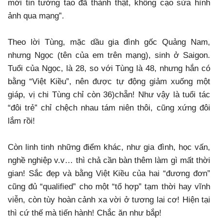
mới tin tưởng tao đã thành thật, không cạo sửa hình
ảnh qua mạng”.
Theo lời Tùng, mặc dầu gia đình gốc Quảng Nam,
nhưng Ngọc (tên của em trên mạng), sinh ở Saigon.
Tuổi của Ngọc, là 28, so với Tùng là 48, nhưng hắn có
bằng “Việt Kiều”, nên được tự động giảm xuống một
giáp, vị chi Tùng chỉ còn 36)chẵn! Như vậy là tuổi tác
“đôi trẻ” chỉ chệch nhau tám niên thôi, cũng xứng đôi
lắm rồi!
Còn linh tinh những điểm khác, như gia đình, học vấn,
nghề nghiệp v.v… thì chả cần bàn thêm làm gì mất thời
gian! Sắc đẹp và bằng Việt Kiều của hai “đương đơn”
cũng đủ “qualified” cho một “tổ hợp” tạm thời hay vĩnh
viễn, còn tùy hoàn cảnh xa vời ở tương lai cơ! Hiện tại
thì cứ thế mà tiến hành! Chắc ăn như bắp!