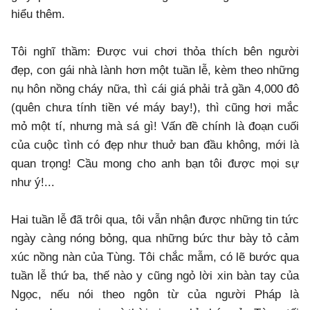
hiểu thêm.
Tôi nghĩ thầm: Được vui chơi thỏa thích bên người
đẹp, con gái nhà lành hơn một tuần lễ, kèm theo những
nụ hôn nồng cháy nữa, thì cái giá phải trả gần 4,000 đô
(quên chưa tính tiền vé máy bay!), thì cũng hơi mắc
mỏ một tí, nhưng mà sá gì! Vấn đề chính là đoạn cuối
của cuộc tình có đẹp như thuở ban đầu không, mới là
quan trọng! Cầu mong cho anh bạn tôi được mọi sự
như ý!...
Hai tuần lễ đã trôi qua, tôi vẫn nhận được những tin tức
ngày càng nóng bỏng, qua những bức thư bày tỏ cảm
xúc nồng nàn của Tùng. Tôi chắc mẫm, có lẽ bước qua
tuần lễ thứ ba, thế nào y cũng ngỏ lời xin bàn tay của
Ngọc, nếu nói theo ngôn từ của người Pháp là