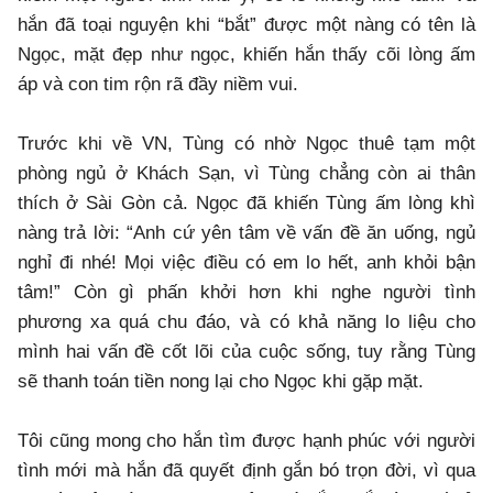
hắn đã toại nguyện khi “bắt” được một nàng có tên là
Ngọc, mặt đẹp như ngọc, khiến hắn thấy cõi lòng ấm
áp và con tim rộn rã đầy niềm vui.
Trước khi về VN, Tùng có nhờ Ngọc thuê tạm một
phòng ngủ ở Khách Sạn, vì Tùng chẳng còn ai thân
thích ở Sài Gòn cả. Ngọc đã khiến Tùng ấm lòng khì
nàng trả lời: “Anh cứ yên tâm về vấn đề ăn uống, ngủ
nghỉ đi nhé! Mọi việc điều có em lo hết, anh khỏi bận
tâm!” Còn gì phấn khởi hơn khi nghe người tình
phương xa quá chu đáo, và có khả năng lo liệu cho
mình hai vấn đề cốt lõi của cuộc sống, tuy rằng Tùng
sẽ thanh toán tiền nong lại cho Ngọc khi gặp mặt.
Tôi cũng mong cho hắn tìm được hạnh phúc với người
tình mới mà hắn đã quyết định gắn bó trọn đời, vì qua