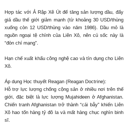
Hợp tác với Ả Rập Xê Út để tăng sản lượng dầu, đẩy
giá dầu thế giới giảm mạnh (từ khoảng 30 USD/thùng
xuống còn 12 USD/thùng vào năm 1986). Dầu mỏ là
nguồn ngoại tệ chính của Liên Xô, nên cú sốc này là
“đòn chí mạng”.
Hạn chế xuất khẩu công nghệ cao và tín dụng cho Liên
Xô.
Áp dụng Học thuyết Reagan (Reagan Doctrine):
Hỗ trợ lực lượng chống cộng sản ở nhiều nơi trên thế
giới, đặc biệt là lực lượng Mujahideen ở Afghanistan.
Chiến tranh Afghanistan trở thành “cái bẫy” khiến Liên
Xô hao tổn hàng tỷ đô la và mất hàng chục nghìn binh
sĩ.