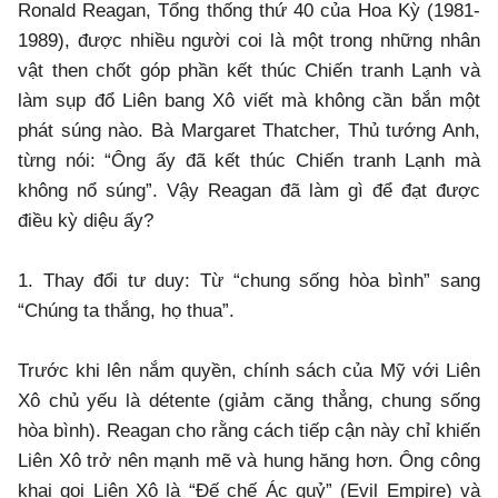
Ronald Reagan, Tổng thống thứ 40 của Hoa Kỳ (1981-
1989), được nhiều người coi là một trong những nhân
vật then chốt góp phần kết thúc Chiến tranh Lạnh và
làm sụp đổ Liên bang Xô viết mà không cần bắn một
phát súng nào. Bà Margaret Thatcher, Thủ tướng Anh,
từng nói: “Ông ấy đã kết thúc Chiến tranh Lạnh mà
không nổ súng”. Vậy Reagan đã làm gì để đạt được
điều kỳ diệu ấy?
1. Thay đổi tư duy:
Từ “chung sống hòa bình” sang
“Chúng ta thắng, họ thua”.
Trước khi lên nắm quyền, chính sách của Mỹ với Liên
Xô chủ yếu là détente (giảm căng thẳng, chung sống
hòa bình). Reagan cho rằng cách tiếp cận này chỉ khiến
Liên Xô trở nên mạnh mẽ và hung hăng hơn. Ông công
khai gọi Liên Xô là “Đế chế Ác quỷ” (Evil Empire) và