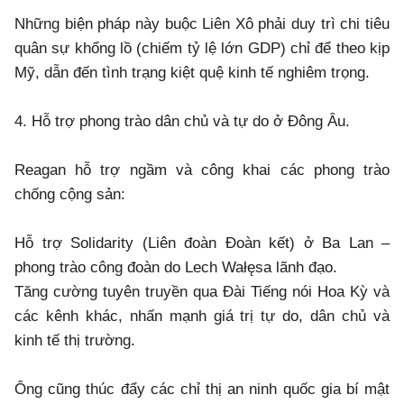
Những biện pháp này buộc Liên Xô phải duy trì chi tiêu
quân sự khổng lồ (chiếm tỷ lệ lớn GDP) chỉ để theo kịp
Mỹ, dẫn đến tình trạng kiệt quệ kinh tế nghiêm trọng.
4. Hỗ trợ phong trào dân chủ và tự do ở Đông Âu.
Reagan hỗ trợ ngầm và công khai các phong trào
chống cộng sản:
Hỗ trợ Solidarity (Liên đoàn Đoàn kết) ở Ba Lan –
phong trào công đoàn do Lech Wałęsa lãnh đạo.
Tăng cường tuyên truyền qua Đài Tiếng nói Hoa Kỳ và
các kênh khác, nhấn mạnh giá trị tự do, dân chủ và
kinh tế thị trường.
Ông cũng thúc đẩy các chỉ thị an ninh quốc gia bí mật