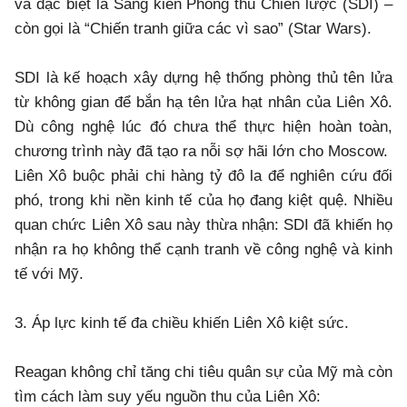
và đặc biệt là Sáng kiến Phòng thủ Chiến lược (SDI) –
còn gọi là “Chiến tranh giữa các vì sao” (Star Wars).
SDI là kế hoạch xây dựng hệ thống phòng thủ tên lửa
từ không gian để bắn hạ tên lửa hạt nhân của Liên Xô.
Dù công nghệ lúc đó chưa thể thực hiện hoàn toàn,
chương trình này đã tạo ra nỗi sợ hãi lớn cho Moscow.
Liên Xô buộc phải chi hàng tỷ đô la để nghiên cứu đối
phó, trong khi nền kinh tế của họ đang kiệt quệ. Nhiều
quan chức Liên Xô sau này thừa nhận: SDI đã khiến họ
nhận ra họ không thể cạnh tranh về công nghệ và kinh
tế với Mỹ.
3. Áp lực kinh tế đa chiều khiến Liên Xô kiệt sức.
Reagan không chỉ tăng chi tiêu quân sự của Mỹ mà còn
tìm cách làm suy yếu nguồn thu của Liên Xô: