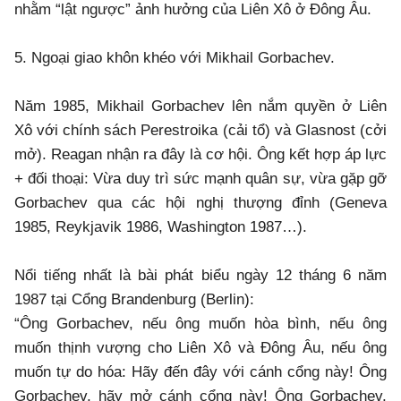
nhằm “lật ngược” ảnh hưởng của Liên Xô ở Đông Âu.
5. Ngoại giao khôn khéo với Mikhail Gorbachev.
Năm 1985, Mikhail Gorbachev lên nắm quyền ở Liên
Xô với chính sách Perestroika (cải tổ) và Glasnost (cởi
mở). Reagan nhận ra đây là cơ hội. Ông kết hợp áp lực
+ đối thoại: Vừa duy trì sức mạnh quân sự, vừa gặp gỡ
Gorbachev qua các hội nghị thượng đỉnh (Geneva
1985, Reykjavik 1986, Washington 1987…).
Nổi tiếng nhất là bài phát biểu ngày 12 tháng 6 năm
1987 tại Cổng Brandenburg (Berlin):
“Ông Gorbachev, nếu ông muốn hòa bình, nếu ông
muốn thịnh vượng cho Liên Xô và Đông Âu, nếu ông
muốn tự do hóa: Hãy đến đây với cánh cổng này! Ông
Gorbachev, hãy mở cánh cổng này! Ông Gorbachev,