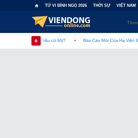
TỬ VI BÍNH NGỌ 2026
THỜI SỰ
VIỆT NAM
n bầu cử Mỹ?
•
Báo Cáo Mới Của Hạ Viện Mỹ Và Tranh Cãi Về 