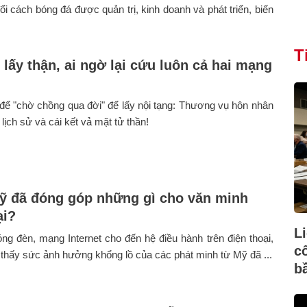
ổi cách bóng đá được quản trị, kinh doanh và phát triển, biến
T
 lấy thận, ai ngờ lại cứu luôn cả hai mạng
để "chờ chồng qua đời" để lấy nội tạng: Thương vụ hôn nhân
 lịch sử và cái kết vả mặt tử thần!
 đã đóng góp những gì cho văn minh
ại?
L
ng đèn, mạng Internet cho đến hệ điều hành trên điện thoại,
c
o thấy sức ảnh hưởng khổng lồ của các phát minh từ Mỹ đã ...
b