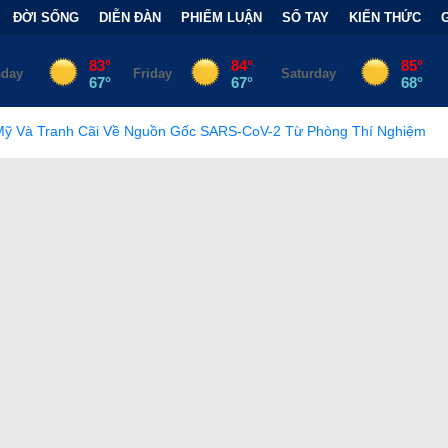
ĐỜI SỐNG
DIỄN ĐÀN
PHIẾM LUẬN
SỔ TAY
KIẾN THỨC
Nguồn Gốc SARS-CoV-2 Từ Phòng Thí Nghiệm
•
FCC Chính Thức