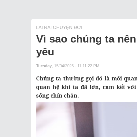
LAI RAI CHUYỆN ĐỜI
Vì sao chúng ta nên
yêu
Tuesday
, 15/04/2025 - 11:11:22 PM
Chúng ta thường gọi đó là mối qua
quan hệ khi ta đã lớn, cam kết vớ
sống chín chắn.