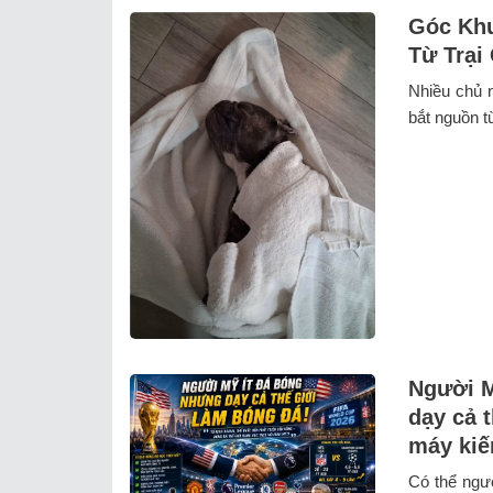
Góc Khu
Từ Trại
Nhiều chủ n
bắt nguồn t
Người M
dạy cả 
máy kiế
Có thể ngư