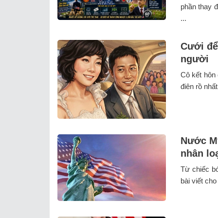
phần thay đ
...
Cưới để
người
Cô kết hôn 
điên rồ nhất
Nước Mỹ
nhân lo
Từ chiếc bó
bài viết ch