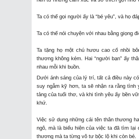
Ta có thể gọi người ấy là “bé yêu”, và họ đ
Ta có thể nói chuyện với nhau bằng giọng đ
Ta tặng họ một chú hươu cao cổ nhồi bô
thương không kém. Hai “người bạn” ấy thậ
nhau mỗi khi buồn.
Dưới ánh sáng của lý trí, tất cả điều này c
suy ngẫm kỹ hơn, ta sẽ nhận ra rằng tình
tảng của tuổi thơ, và khi tình yêu ấy bền v
khứ.
Việc sử dụng những cái tên thân thương ha
ngô, mà là biểu hiện của việc ta đã tìm l
thương mà ta từng vô tư bộc lộ khi còn bé.