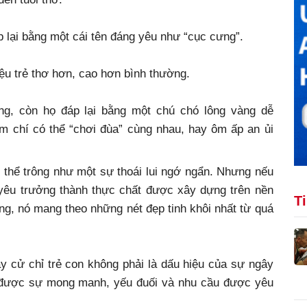
áp lại bằng một cái tên đáng yêu như “cục cưng”.
iệu trẻ thơ hơn, cao hơn bình thường.
ng, còn họ đáp lại bằng một chú chó lông vàng dễ
m chí có thể “chơi đùa” cùng nhau, hay ôm ấp an ủi
ó thể trông như một sự thoái lui ngớ ngẩn. Nhưng nếu
 yêu trưởng thành thực chất được xây dựng trên nền
T
ững, nó mang theo những nét đẹp tinh khôi nhất từ quá
y cử chỉ trẻ con không phải là dấu hiệu của sự ngây
ại được sự mong manh, yếu đuối và nhu cầu được yêu