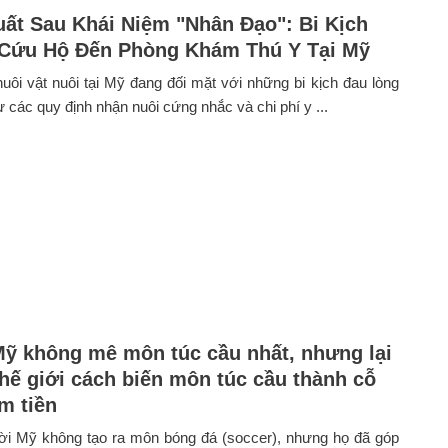
ất Sau Khái Niệm "Nhân Đạo": Bi Kịch
 Cứu Hộ Đến Phòng Khám Thú Y Tại Mỹ
uôi vật nuôi tại Mỹ đang đối mặt với những bi kịch đau lòng
ừ các quy định nhận nuôi cứng nhắc và chi phí y ...
ỹ không mê môn túc cầu nhất, nhưng lại
thế giới cách biến môn túc cầu thành cỗ
m tiền
ời Mỹ không tạo ra môn bóng đá (soccer), nhưng họ đã góp