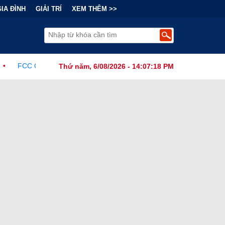
GIA ĐÌNH
GIẢI TRÍ
XEM THÊM >>
 Ban Hành Lệnh Cấm Robot Hút Bụi Thông Minh Sản Xuất Tại Nước N
Thứ năm, 6/08/2026 - 14:07:20 PM