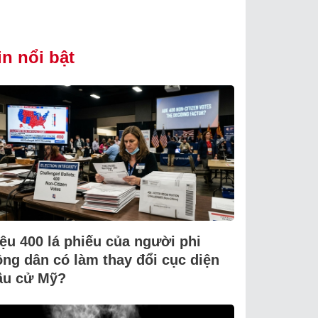
in nổi bật
iệu 400 lá phiếu của người phi
ông dân có làm thay đổi cục diện
ầu cử Mỹ?