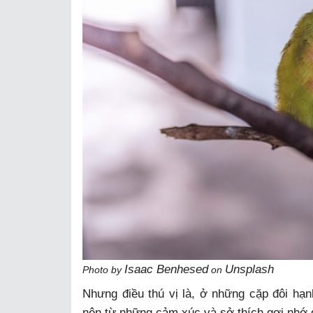
Isaac Benhesed
Unsplash
Photo by
on
Nhưng điều thú vị là, ở những cặp đôi hạnh
nên từ những cảm xúc và sở thích gợi nhớ đ