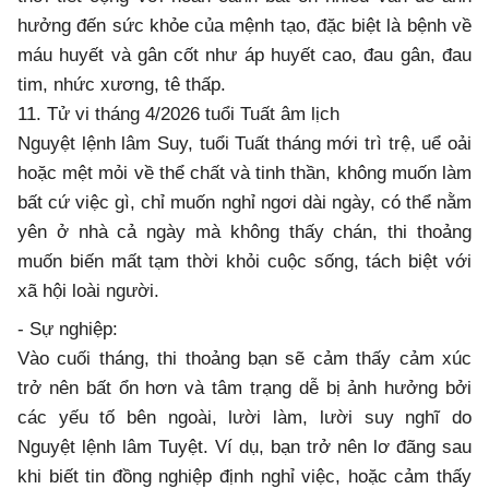
hưởng đến sức khỏe của mệnh tạo, đặc biệt là bệnh về
máu huyết và gân cốt như áp huyết cao, đau gân, đau
tim, nhức xương, tê thấp.
11. Tử vi tháng 4/2026 tuổi Tuất âm lịch
Nguyệt lệnh lâm Suy, tuổi Tuất tháng mới trì trệ, uể oải
hoặc mệt mỏi về thể chất và tinh thần, không muốn làm
bất cứ việc gì, chỉ muốn nghỉ ngơi dài ngày, có thể nằm
yên ở nhà cả ngày mà không thấy chán, thi thoảng
muốn biến mất tạm thời khỏi cuộc sống, tách biệt với
xã hội loài người.
- Sự nghiệp:
Vào cuối tháng, thi thoảng bạn sẽ cảm thấy cảm xúc
trở nên bất ổn hơn và tâm trạng dễ bị ảnh hưởng bởi
các yếu tố bên ngoài, lười làm, lười suy nghĩ do
Nguyệt lệnh lâm Tuyệt. Ví dụ, bạn trở nên lơ đãng sau
khi biết tin đồng nghiệp định nghỉ việc, hoặc cảm thấy