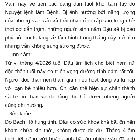
Vận may về tiền bạc đang dần tuột khỏi tầm tay do
Nguyệt lệnh lâm Bệnh. Bị ảnh hưởng bởi năng lượng
của những sao xấu và tiểu nhân rình rập sau lưng chờ
thời cơ cắn trộm, những người sinh năm Dậu sẽ bị bao
phủ bởi nỗi lo lắng về tài chính trong tháng này, có tiền
nhưng vẫn không sung sướng được.
- Tình cảm:
Tử vi tháng 4/2026 tuổi Dậu âm lịch cho biết nam nữ
độc thân tuổi này có triển vọng đường tình cảm rất tốt.
Người độc thân nên tham gia nhiều hoạt động và tụ họp
với bạn bè nhiều hơn. Chỉ cần thể hiện sự chân thành
và tự tin, bạn sẽ dễ dàng thu hút được những người
cùng chí hướng.
- Sức khỏe:
Do Bạch Hổ hung tinh, Dậu có sức khỏe khá bất ổn nên
khám chữa kịp thời, không được do dự. Tháng 4 âm
thời tiết cộng với hoàn cảnh bất ổn nhiều vấn đề ảnh