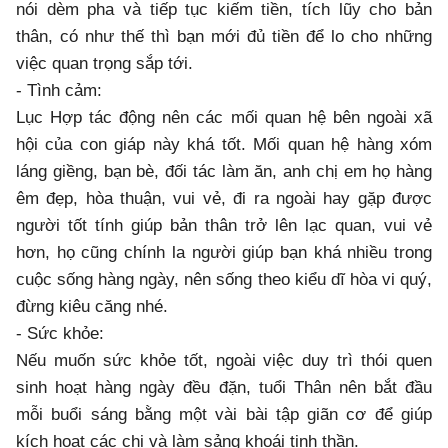
nói dèm pha và tiếp tục kiếm tiền, tích lũy cho bản
thân, có như thế thì bạn mới đủ tiền để lo cho những
việc quan trọng sắp tới.
- Tình cảm:
Lục Hợp tác động nên các mối quan hệ bên ngoài xã
hội của con giáp này khá tốt. Mối quan hệ hàng xóm
láng giềng, bạn bè, đối tác làm ăn, anh chị em họ hàng
êm đẹp, hòa thuận, vui vẻ, đi ra ngoài hay gặp được
người tốt tính giúp bản thân trở lên lạc quan, vui vẻ
hơn, họ cũng chính la người giúp bạn khá nhiều trong
cuộc sống hàng ngày, nên sống theo kiểu dĩ hòa vi quý,
đừng kiêu căng nhé.
- Sức khỏe:
Nếu muốn sức khỏe tốt, ngoài việc duy trì thói quen
sinh hoạt hàng ngày đều đặn, tuổi Thân nên bắt đầu
mỗi buổi sáng bằng một vài bài tập giãn cơ để giúp
kích hoạt các chi và làm sảng khoái tinh thần.