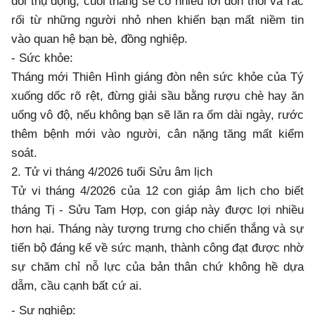
đối thụ động, cuối tháng sẽ có nhiều lời đồn thổi và rắc
rối từ những người nhỏ nhen khiến bạn mất niềm tin
vào quan hệ bạn bè, đồng nghiệp.
- Sức khỏe:
Tháng mới Thiên Hình giáng đòn nên sức khỏe của Tý
xuống dốc rõ rệt, đừng giải sầu bằng rượu chè hay ăn
uống vô độ, nếu không bạn sẽ lăn ra ốm dài ngày, rước
thêm bệnh mới vào người, cân nặng tăng mất kiểm
soát.
2. Tử vi tháng 4/2026 tuổi Sửu âm lịch
Tử vi tháng 4/2026 của 12 con giáp âm lịch cho biết
tháng Tị - Sửu Tam Hợp, con giáp này được lợi nhiều
hơn hại. Tháng này tượng trưng cho chiến thắng và sự
tiến bộ đáng kể về sức mạnh, thành công đạt được nhờ
sự chăm chỉ nỗ lực của bản thân chứ không hề dựa
dẫm, cầu cạnh bất cứ ai.
- Sự nghiệp: