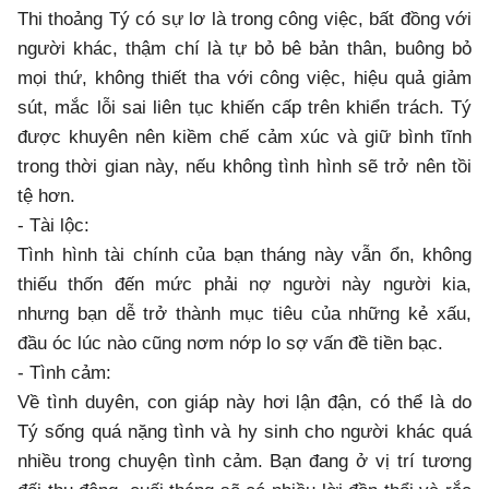
Thi thoảng Tý có sự lơ là trong công việc, bất đồng với
người khác, thậm chí là tự bỏ bê bản thân, buông bỏ
mọi thứ, không thiết tha với công việc, hiệu quả giảm
sút, mắc lỗi sai liên tục khiến cấp trên khiển trách. Tý
được khuyên nên kiềm chế cảm xúc và giữ bình tĩnh
trong thời gian này, nếu không tình hình sẽ trở nên tồi
tệ hơn.
- Tài lộc:
Tình hình tài chính của bạn tháng này vẫn ổn, không
thiếu thốn đến mức phải nợ người này người kia,
nhưng bạn dễ trở thành mục tiêu của những kẻ xấu,
đầu óc lúc nào cũng nơm nớp lo sợ vấn đề tiền bạc.
- Tình cảm:
Về tình duyên, con giáp này hơi lận đận, có thể là do
Tý sống quá nặng tình và hy sinh cho người khác quá
nhiều trong chuyện tình cảm. Bạn đang ở vị trí tương