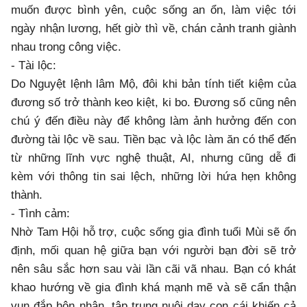
muốn được bình yên, cuộc sống an ổn, làm việc tới
ngày nhận lương, hết giờ thì về, chán cảnh tranh giành
nhau trong công việc.
- Tài lộc:
Do Nguyệt lệnh lâm Mộ, đôi khi bản tính tiết kiệm của
đương số trở thành keo kiệt, ki bo. Đương số cũng nên
chú ý đến điều này để không làm ảnh hưởng đến con
đường tài lộc về sau. Tiền bạc và lộc làm ăn có thể đến
từ những lĩnh vực nghệ thuật, AI, nhưng cũng dễ đi
kèm với thông tin sai lệch, những lời hứa hẹn không
thành.
- Tình cảm:
Nhờ Tam Hội hỗ trợ, cuộc sống gia đình tuổi Mùi sẽ ổn
định, mối quan hệ giữa bạn với người bạn đời sẽ trở
nên sâu sắc hơn sau vài lần cãi vã nhau. Bạn có khát
khao hướng về gia đình khá mạnh mẽ và sẽ cẩn thận
vun đắp hôn nhân, tập trung nuôi dạy con cái khiến cả