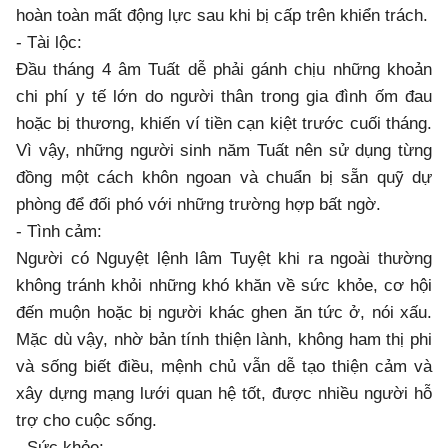
hoàn toàn mất động lực sau khi bị cấp trên khiển trách.
- Tài lộc:
Đầu tháng 4 âm Tuất dễ phải gánh chịu những khoản
chi phí y tế lớn do người thân trong gia đình ốm đau
hoặc bị thương, khiến ví tiền cạn kiệt trước cuối tháng.
Vì vậy, những người sinh năm Tuất nên sử dụng từng
đồng một cách khôn ngoan và chuẩn bị sẵn quỹ dự
phòng để đối phó với những trường hợp bất ngờ.
- Tình cảm:
Người có Nguyệt lệnh lâm Tuyệt khi ra ngoài thường
không tránh khỏi những khó khăn về sức khỏe, cơ hội
đến muộn hoặc bị người khác ghen ăn tức ở, nói xấu.
Mặc dù vậy, nhờ bản tính thiện lành, không ham thị phi
và sống biết điều, mệnh chủ vẫn dễ tạo thiện cảm và
xây dựng mạng lưới quan hệ tốt, được nhiều người hỗ
trợ cho cuộc sống.
- Sức khỏe: