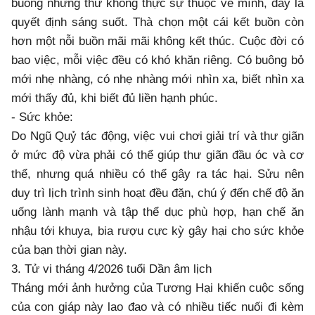
buông những thứ không thực sự thuộc về mình, đây là
quyết định sáng suốt. Thà chọn một cái kết buồn còn
hơn một nỗi buồn mãi mãi không kết thúc. Cuộc đời có
bao việc, mỗi việc đều có khó khăn riêng. Có buông bỏ
mới nhẹ nhàng, có nhẹ nhàng mới nhìn xa, biết nhìn xa
mới thấy đủ, khi biết đủ liền hạnh phúc.
- Sức khỏe:
Do Ngũ Quỷ tác động, việc vui chơi giải trí và thư giãn
ở mức độ vừa phải có thể giúp thư giãn đầu óc và cơ
thể, nhưng quá nhiều có thể gây ra tác hại. Sửu nên
duy trì lịch trình sinh hoạt đều đặn, chú ý đến chế độ ăn
uống lành mạnh và tập thể dục phù hợp, hạn chế ăn
nhậu tới khuya, bia rượu cực kỳ gây hại cho sức khỏe
của bạn thời gian này.
3. Tử vi tháng 4/2026 tuổi Dần âm lịch
Tháng mới ảnh hưởng của Tương Hại khiến cuộc sống
của con giáp này lao đao và có nhiều tiếc nuối đi kèm