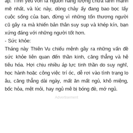
áp. Tình yêu vốn là nguồn năng lượng chữa lành mạnh
mẽ nhất, và lúc này, dòng chảy ấy đang bao bọc lấy
cuộc sống của bạn, đừng vì những tổn thương người
cũ gây ra mà khiến bản thân suy sụp và khép kín, bạn
xứng đáng với những người tốt hơn.
- Sức khỏe:
Tháng này Thiên Vu chiếu mệnh gây ra những vấn đề
sức khỏe liên quan đến thần kinh, căng thẳng và hệ
tiêu hóa. Hợi chịu nhiều áp lực tinh thần do suy nghĩ,
học hành hoặc công việc trí óc, dễ rơi vào tình trạng lo
âu, căng thẳng dài ngày, mất ăn mất ngủ, khô miệng,
bốc hỏa, mệt mỏi, hay ngủ mê bị bóng đè, mớ ngủ.
Advertisement