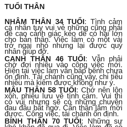
TUỔI THÂN
NHÂM THÂN 34 TUỔI
:
Tình cảm
cá nhân tuy vui vẻ những cũng phải
đề cao cảnh giác kẻo dễ có hại lớn
cho bản thân. Việc làm có một vài
trở ngại nhỏ nhưng lại được quý
nhân giúp đỡ.
CANH THÂN 46 TUỔI
:
Vẫn phải
chờ đợi nhiều vào công việc mới.
Hiện tại việc làm vẫn bấp bênh chưa
ổn định. Tài chánh cũng vậy, chi tiêu
nhiều mà kiếm được không như ý.
MẬU THÂN 58 TUỔI
:
Chớ nên lộn
xộn, phiêu lưu về tình cảm. Vui thì
có vui nhưng sẽ có những chuyện
đau đầu bất ngờ. Cẩn thận lắm mới
được. Công việc, tài chánh ổn định.
BÍNH THÂN 70 TUỔI
:
Những sự
khó khăn đã qua đi. Việc làm đã có