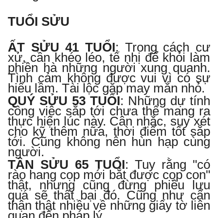
TUỔI SỬU
ẤT SỬU 41 TUỔI
:
Trong cách cư
xử, cần khéo léo, tế nhị để khỏi làm
phiền hà những người xung quanh.
Tình cảm không được vui vì có sự
hiểu lầm. Tài lộc gặp may mắn nhỏ.
QUÝ SỬU 53 TUỔI
:
Những dự tính
công việc sắp tới chưa thể mang ra
thực hiện lúc này. Cân nhắc, suy xét
cho kỹ thêm nữa, thời điểm tốt sắp
tới. Cũng không nên hùn hạp cùng
người.
TÂN SỬU 65 TUỔI
:
Tuy rằng "có
rào hang cọp mới bắt được cọp con"
thật, nhưng cũng đừng phiêu lưu
quá sẽ thất bại đó. Cũng như cẩn
thận thật nhiều về những giấy tờ liên
quan đến pháp lý.