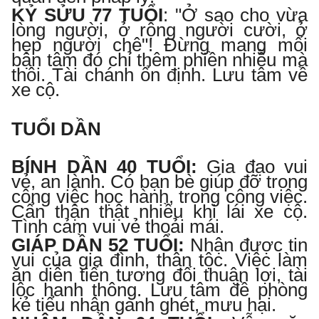
KỶ SỬU 77 TUỔI
:
"Ở sao cho vừa
lòng người, ở rộng người cười, ở
hẹp người chê"! Đừng mang mối
bận tâm đó chỉ thêm phiền nhiễu mà
thôi. Tài chánh ổn định. Lưu tâm về
xe cộ.
TUỔI DẦN
BÍNH DẦN
40
TUỔI
:
Gia đạo vui
vẻ, an lành. Có bạn bè giúp đỡ trong
công việc học hành, trong công việc.
Cẩn thận thật nhiều khi lái xe cộ.
Tình cảm vui vẻ thoải mái.
GIÁP DẦN 52 TUỔI
:
Nhận được tin
vui của gia đình, thân tộc. Việc làm
ăn diễn tiến tương đối thuận lợi, tài
lộc hanh thông. Lưu tâm đề phòng
kẻ tiểu nhân ganh ghét, mưu hại.