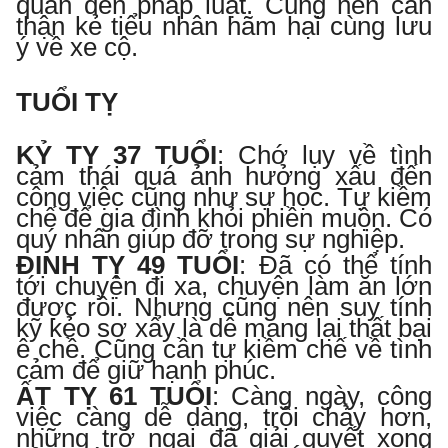
quan đến pháp luật. Cũng nên cẩn
thận kẻ tiểu nhân hãm hại cùng lưu
ý về xe cộ.
TUỔI TỴ
KỶ TỴ 3
7
TUỔI
:
Chớ lụy về tình
cảm thái quá ảnh hưởng xấu đến
công việc cũng như sự học. Tự kiềm
chế để gia đình khỏi phiền muộn. Có
quý nhân giúp đỡ trong sự nghiệp.
ĐINH TỴ 4
9
TUỔI
:
Đã có thể tính
tới chuyện đi xa, chuyện làm ăn lớn
được rồi. Nhưng cũng nên suy tính
kỹ kẻo sơ xẩy là dễ mang lại thất bại
ê chề. Cũng cần tự kiềm chế về tình
cảm để giữ hạnh phúc.
ẤT TỴ 6
1
TUỔI
:
Càng ngày, công
việc càng dễ dàng, trôi chảy hơn,
những trở ngại đã giải quyết xong