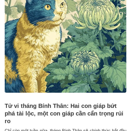
Tử vi tháng Bính Thân: Hai con giáp bứt
phá tài lộc, một con giáp cần cẩn trọng rủi
ro
Chỉ còn một tuần nữa, tháng Bính Thân sẽ chính thức bắt đầu