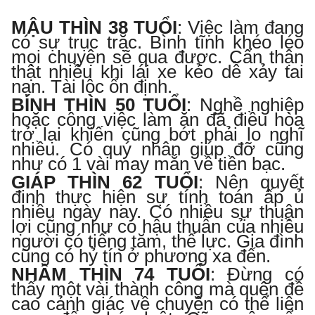
MẬU THÌN 38 TUỔI
:
Việc làm đang
có sự trục trặc. Bình tĩnh khéo léo
mọi chuyện sẽ qua được. Cẩn thận
thật nhiều khi lái xe kẻo dễ xảy tai
nạn. Tài lộc ổn định.
BÍNH THÌN 50 TUỔI
:
Nghề nghiệp
hoặc
công việc làm ăn đã điều hòa
trở lại khiến cũng bớt phải lo nghĩ
nhiều. Có quý nhân giúp đỡ cũng
như có 1 vài may mắn về tiền bạc.
GIÁP THÌN 62 TUỔI
:
Nên quyết
định thực hiện sự tính toán ấp ủ
nhiều ngày nay. Có nhiều sự thuận
lợi cũng như có hậu thuẫn của nhiều
người có tiếng tăm, thế lực. Gia đình
cũng có hỷ tín ở phương xa đến.
NHÂM THÌN 74 TUỔI
:
Đừng có
thấy một vài thành công mà quên đề
cao cảnh giác về chuyện có thể liên