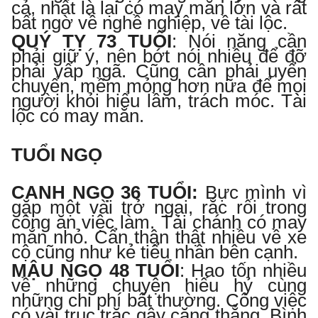
cả, nhất là lại có may mắn lớn và rất
bất ngờ về nghề nghiệp, về tài lộc.
QUÝ TỴ 7
3
TUỔI
:
Nói năng cần
phải giữ ý, nên bớt nói nhiều để đỡ
phải vấp ngã. Cũng cần phải uyển
chuyển, mềm mỏng hơn nữa để mọi
người khỏi hiểu lầm, trách móc. Tài
lộc có may mắn.
TUỔI NGỌ
CANH NGỌ 36
TUỔI
:
Bực mình vì
gặp một vài trở ngại, rắc rối trong
công ăn việc làm. Tài chánh có may
mắn nhỏ. Cẩn thận thật nhiều về xe
cộ cũng như kẻ tiểu nhân bên cạnh.
MẬU NGỌ 48 TUỔI
:
Hao
tốn nhiều
về những chuyện hiếu h
ỷ cùng
những chi phí bất thường. Công việc
có vài trục trặc gây căng thẳng. Bình