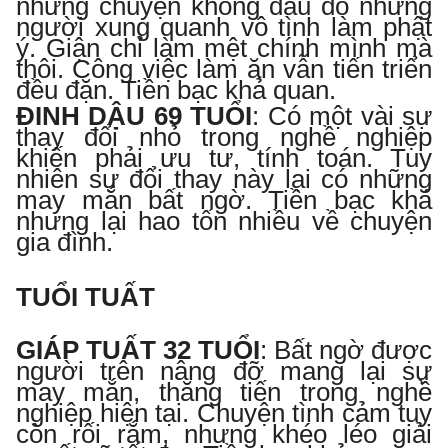
những chuyện không đâu do những
người xung quanh vô tình làm phật
ý. Giận chỉ làm mệt chính mình mà
thôi. Công việc làm ăn vẫn tiến triển
đều đặn. Tiền bạc khả quan.
ĐINH DẬU 69 TUỔI
:
Có một vài sự
thay đổi nhỏ trong nghề nghiệp
khiến phải ưu tư, tính toán. Tuy
nhiên sự đổi thay này lại có những
may mắn bất ngờ. Tiền bạc khá
nhưng lại hao tốn nhiều về chuyện
gia đình.
TUỔI TUẤT
GIÁP TUẤT 32 TUỔI
:
Bất ngờ được
người trên nâng đỡ mang lại sự
may mắn, thăng tiến trong nghề
nghiệp hiện tại. Chuyện tình cảm tuy
còn rối rắm, nhưng khéo léo giải