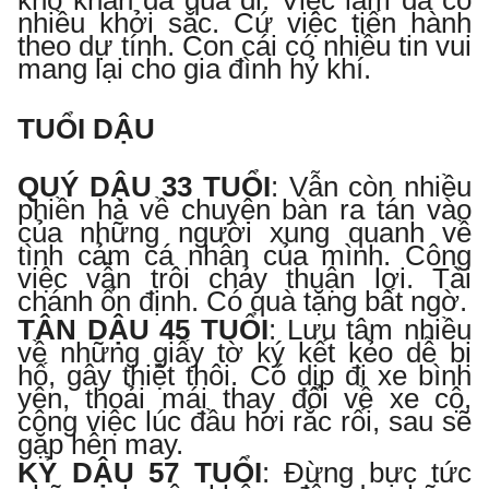
nhiều khởi sắc. Cứ việc tiến hành
theo dự tính. Con cái có nhiều tin vui
mang lại cho gia đình hỷ khí.
TUỔI DẬU
QUÝ DẬU 33 TUỔI
: Vẫn còn nhiều
phiền hà về chuyện bàn ra tán vào
của những người xung quanh về
tình cảm cá nhân của mình. Công
việc vẫn trôi chảy thuận lợi. Tài
chánh ổn định. Có quà tặng bất ngờ.
TÂN DẬU 45 TUỔI
:
Lưu tâm nhiều
về những giấy tờ ký kết kẻo dễ bị
hố, gây thiệt thôi. Có dịp đi xe bình
yên, thoải mái thay đổi về xe cộ,
công việc lúc đầu hơi rắc rối, sau sẽ
gặp hên may.
KỶ DẬU 57 TUỔI
:
Đừng bực tức