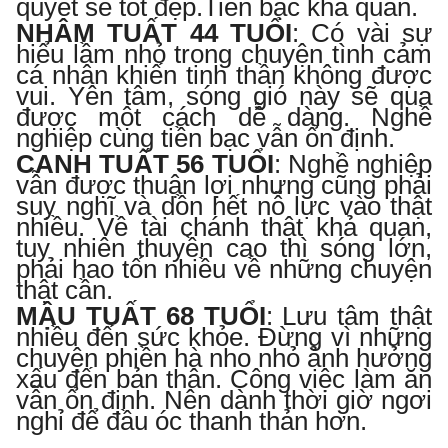
quyết sẽ tốt đẹp.
Tiền bạc khả quan.
NHÂM TUẤT 44 TUỔI
:
Có vài sự
hiểu lầm nhỏ trong chuyện tình cảm
cá nhân khiến tinh thần không được
vui. Yên tâm, sóng gió này sẽ qua
được một cách dễ dàng. Nghề
nghiệp cùng tiền bạc vẫn ổn định.
CANH TUẤT 56 TUỔI
:
Nghề nghiệp
vẫn được thuận lợi nhưng cũng phải
suy nghĩ và dồn hết nỗ lực vào thật
nhiều. Về tài chánh thật khả quan,
tuy nhiên thuyền cao thì sóng lớn,
phải hao tốn nhiều về những chuyện
thật cần.
MẬU TUẤT 68 TUỔI
:
Lưu tâm thật
nhiều đến sức khỏe. Đừng vì những
chuyện phiền hà nho nhỏ ảnh hưởng
xấu đến bản thân. Công việc làm ăn
vẫn ổn định. Nên dành thời giờ ngơi
nghỉ để đầu óc thanh thản hơn.