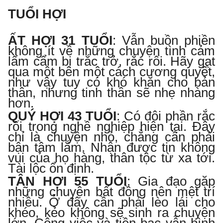
TUỔI HỢI
ẤT HỢI 31 TUỔI
:
Vẫn buồn phiền
không ít về những chuyện tình cảm
lẩm cẩm bị trắc trở, rắc rối. Hãy gạt
qua một bên một cách cương quyết,
như vậy tuy có khó khăn cho bản
thân, nhưng tinh thần sẽ nhẹ nhàng
hơn.
QUÝ HỢI 43 TUỔI
:
Có đôi phần rắc
rối trong nghề nghiệp hiện tại. Đây
chỉ là chuyện nhỏ, chẳng cần phải
bận tâm lắm. Nhận được tin không
vui của họ hàng, thân tộc từ xa tới.
Tài lộc ổn định.
TÂN HỢI 55 TUỔI
:
Gia đạo gặp
những chuyện bất đồng nên mệt trí
nhiều. Ở đây cần phải lèo lái cho
khéo, kẻo không sẽ sinh ra chuyện
lớn. Công việc và tiền bạc vẫn bình