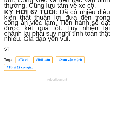
thường. Cũng lưu tâm về xe cộ.
KỶ HỢI 67 TUỔI
:
Đã có nhiều điều
kiện thật thuận lợi đưa đến trong
công ăn việc làm. Tiến hành sẽ đạt
được kết quả tốt. Tuy nhiên tài
chánh lại phải suy nghĩ tính toán thật
nhiều. Gia đạo yên vui.
ST
Tags
#Tử vi
#Bói toán
#Xem vận mệnh
#Tử vi 12 con giáp
Advertisement