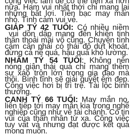
công việc làm để có thể tiến xa hơn
nữa. Ham vui nhất thời chỉ mang lại
những bất lợi. Tiền bạc may mắn
nhỏ. Tình cảm vui vẻ.
GIÁP TÝ 42 TUỔI
:
Có nhiều niềm
vui dồn dập mang đến
khiế
n tinh
thần thoải mái vô cùng. Chuyện tình
cảm cần phải có thái độ dứt khoát,
đừng cả nể quá, hậu quả khó lường.
NHÂM TÝ 54 TUỔI
:
Không nên
nóng giận thái quá chỉ mang thêm
sự xáo trộn lớn trong gia đạo mà
thôi. Bình tĩnh sẽ giải quyết êm đẹp.
Công việc hơi bị trì trệ. Tài lộc bình
thường.
CANH TÝ 66 TUỔI
:
May mắn nọ,
liên tiếp tới may mắn kia trong nghề
nghiệp cũng như về tài chánh. Có tin
vui của thân nhân từ xa. Công việc
tuy vất vả nhưng đạt được kết quả
mong muốn.