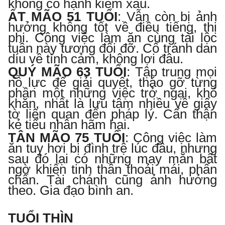
không có hạnh kiểm xấu.
ẤT MÃO 51 TUỔI
:
Vẫn còn bị ảnh
hưởng không tốt về điều tiếng, thị
phi. Công việc làm ăn cùng tài lộc
tuần này tương đối đỡ. Cố tránh dan
díu về tình cảm, không lợi đâu.
QUÝ MÃO 63 TUỔI
:
Tập trung mọi
nỗ lực để giải quyết, tháo gỡ từng
phần một những việc trở ngại, khó
khăn, nhất là lưu tâm nhiều về giấy
tờ liên quan đến pháp lý. Cẩn thận
kẻ tiểu nhân hãm hại.
TÂN MÃO 75 TUỔI
:
Công
việc làm
ăn tuy hơi bị đình trệ
lúc đầu, nhưng
sau đó lại có những may mắn bất
ngờ khiến tinh thần thoải mái, phấn
chấn. Tài chánh cũng ảnh hưởng
theo. Gia đạo bình an.
TUỔI THÌN