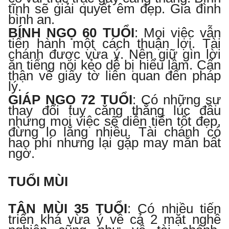
tĩnh sẽ giải quyết êm đẹp. Gia đình
bình an.
BÍNH NGỌ 60 TUỔI
:
Mọi việc vẫn
tiến hành một cách thuận lợi. Tài
chánh được vừa ý. Nên giữ gìn lời
ăn tiếng nói kẻo dễ bị hiểu lầm. Cẩn
thận về giấy tờ liên quan đến pháp
lý.
GIÁP NGỌ 72 TUỔI
:
Có những sự
thay đổi tuy căng thẳng lúc đầu
nhưng mọi việc sẽ diễn tiến tốt đẹp,
đừng lo lắng nhiều. Tài chánh có
hao phí nhưng lại gặp may mắn bất
ngờ.
TUỔI MÙI
TÂN MÙI 35 TUỔI
:
Có nhiều tiến
triển khá vừa ý về cả 2 mặt nghề