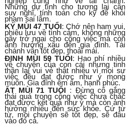
nghiệp cũng như về tài chánh.
Những dự tính cho tương lai cần
suy nghĩ, tính toán cho kỹ để khỏi
phạm sai lầm.
KỶ MÙI 47 TUỔI
:
Chớ nên ham vui,
phiêu lưu về tình cảm, không những
gây trở ngại cho công việc mà còn
ảnh hưởng xấu đến gia đình. Tài
chánh vẫn tốt đẹp, thoải mái.
ĐINH MÙI 59 TUỔI
:
Hao phí nhiều
về chuyện của con cái nhưng tinh
thần lại vui vẻ thật nhiều vì mọi sự
việc đều đạt được như ý mong
muốn. Gia đình êm ấm, hạnh phúc.
ẤT MÙI 71 TUỔ
I
:
Đừng cố gắng
thái quá trong công việc chưa chắc
đạt được kết quả như ý mà còn ảnh
hưởng nhiều đến sức khỏe. Cứ từ
từ, mọi chuyện sẽ tốt đẹp, sẽ đâu
vào đó cả.