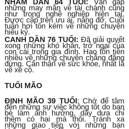
NHÂM DẦN 64 TUỔI
:
Vẫn gặp
những may mắn về tài chánh cũng
như trong nghề nghiệp hiện tại.
Được cấp trên ưu ái, nâng đỡ. Cuối
tuần hơi tốn kém về những chuyện
hiếu kỷ.
CANH DẦN 76 TUỔI
:
Đã giải quyết
xong những khó khăn, trở ngại của
con cái trong gia đình. Hao tốn tiền
nhiều về những chuyện chẳng đặng
đừng. Cẩn thận về sức khỏe, nhất là
về xe cộ.
TUỔI MÃO
ĐINH MÃO 39 TUỔI
:
Chớ để tâm
đến những sự việc không tốt do bạn
bè làm ảnh hưởng, dây dưa chỉ
thêm có hại mà thôi. Tránh xa
những giao tiếp với những bạn