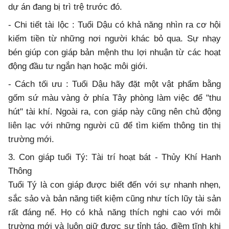
dự án đang bị trì trệ trước đó.
- Chi tiết tài lộc : Tuổi Dậu có khả năng nhìn ra cơ hội
kiếm tiền từ những nơi người khác bỏ qua. Sự nhạy
bén giúp con giáp bản mệnh thu lợi nhuận từ các hoạt
động đầu tư ngắn hạn hoặc môi giới.
- Cách tối ưu : Tuổi Dậu hãy đặt một vật phẩm bằng
gốm sứ màu vàng ở phía Tây phòng làm việc để "thu
hút" tài khí. Ngoài ra, con giáp này cũng nên chủ động
liên lạc với những người cũ để tìm kiếm thông tin thị
trường mới.
3. Con giáp tuổi Tý: Tài trí hoạt bát - Thủy Khí Hanh
Thông
Tuổi Tý là con giáp được biết đến với sự nhanh nhẹn,
sắc sảo và bản năng tiết kiệm cũng như tích lũy tài sản
rất đáng nể. Họ có khả năng thích nghi cao với môi
trường mới và luôn giữ được sự tỉnh táo, điềm tĩnh khi