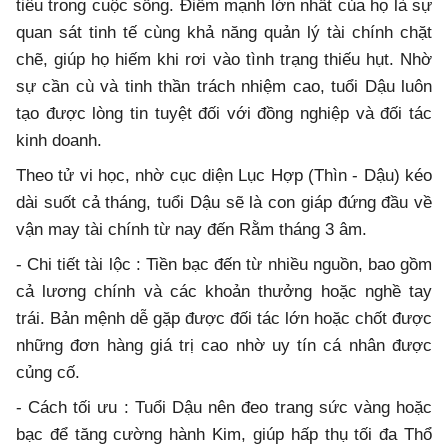
tiêu trong cuộc sống. Điểm mạnh lớn nhất của họ là sự
quan sát tinh tế cùng khả năng quản lý tài chính chặt
chẽ, giúp họ hiếm khi rơi vào tình trạng thiếu hụt. Nhờ
sự cần cù và tinh thần trách nhiệm cao, tuổi Dậu luôn
tạo được lòng tin tuyệt đối với đồng nghiệp và đối tác
kinh doanh.
Theo tử vi học, nhờ cục diện Lục Hợp (Thìn - Dậu) kéo
dài suốt cả tháng, tuổi Dậu sẽ là con giáp đứng đầu về
vận may tài chính từ nay đến Rằm tháng 3 âm.
- Chi tiết tài lộc : Tiền bạc đến từ nhiều nguồn, bao gồm
cả lương chính và các khoản thưởng hoặc nghề tay
trái. Bản mệnh dễ gặp được đối tác lớn hoặc chốt được
những đơn hàng giá trị cao nhờ uy tín cá nhân được
củng cố.
- Cách tối ưu : Tuổi Dậu nên đeo trang sức vàng hoặc
bạc để tăng cường hành Kim, giúp hấp thụ tối đa Thổ