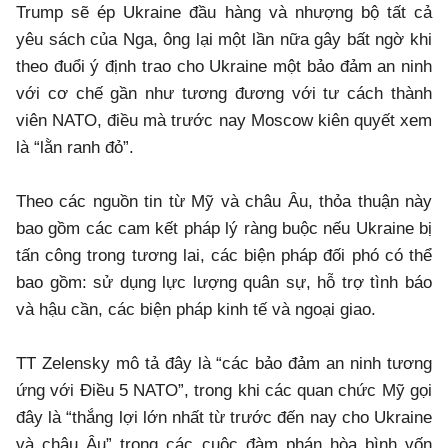
Trump sẽ ép Ukraine đầu hàng và nhượng bộ tất cả
yêu sách của Nga, ông lại một lần nữa gây bất ngờ khi
theo đuổi ý định trao cho Ukraine một bảo đảm an ninh
với cơ chế gần như tương đương với tư cách thành
viên NATO, điều mà trước nay Moscow kiên quyết xem
là “lằn ranh đỏ”.
Theo các nguồn tin từ Mỹ và châu Âu, thỏa thuận này
bao gồm các cam kết pháp lý ràng buộc nếu Ukraine bị
tấn công trong tương lai, các biện pháp đối phó có thể
bao gồm: sử dụng lực lượng quân sự, hỗ trợ tình báo
và hậu cần, các biện pháp kinh tế và ngoại giao.
TT Zelensky mô tả đây là “các bảo đảm an ninh tương
ứng với Điều 5 NATO”, trong khi các quan chức Mỹ gọi
đây là “thắng lợi lớn nhất từ trước đến nay cho Ukraine
và châu Âu” trong các cuộc đàm phán hòa bình vốn