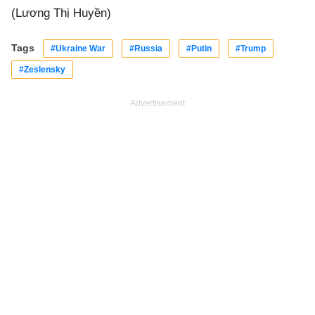
(Lương Thị Huyền)
Tags
#Ukraine War
#Russia
#Putin
#Trump
#Zeslensky
Advertisement