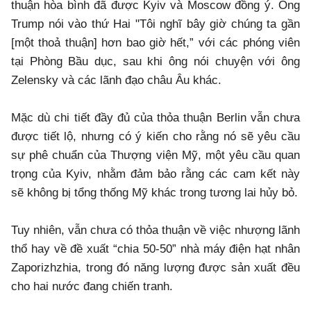
thuận hòa bình đã được Kyiv và Moscow đồng ý. Ông
Trump nói vào thứ Hai "Tôi nghĩ bây giờ chúng ta gần
[một thoả thuận] hơn bao giờ hết,” với các phóng viên
tại Phòng Bầu dục, sau khi ông nói chuyện với ông
Zelensky và các lãnh đạo châu Âu khác.
Mặc dù chi tiết đầy đủ của thỏa thuận Berlin vẫn chưa
được tiết lộ, nhưng có ý kiến cho rằng nó sẽ yêu cầu
sự phê chuẩn của Thượng viện Mỹ, một yêu cầu quan
trọng của Kyiv, nhằm đảm bảo rằng các cam kết này
sẽ không bị tổng thống Mỹ khác trong tương lai hủy bỏ.
Tuy nhiên, vẫn chưa có thỏa thuận về việc nhượng lãnh
thổ hay về đề xuất “chia 50-50” nhà máy điện hạt nhân
Zaporizhzhia, trong đó năng lượng được sản xuất đều
cho hai nước đang chiến tranh.