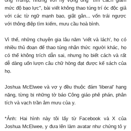
ông Trump, nhưng với hy vọng ông "tìm cách giảm
mức độ bạo lực", bài viết không thao túng trí óc độc giả
với các từ ngữ mạnh bạo, giật gân... vốn trái ngược
với thông điệp tìm kiếm, mưu cầu hoà bình.
Vì thế, những chuyên gia lâu năm 'viết và lách', họ có
nhiều thủ đoạn để thao túng nhận thức người khác, họ
có thể không trích dẫn sai, nhưng họ biết cách và rất
dễ dàng uốn lượn câu chữ hòng đạt được kế sách của
họ.
Joshua McElwee và vợ y đều thuộc đám 'liberal' hạng
nặng, từng bị những tờ báo Công giáo phê phán, phân
tích và vạch trần âm mưu của y.
*Ảnh: Hai hình này tôi lấy từ Facebook và X của
Joshua McElwee, y đưa lên làm avatar như chứng tỏ y