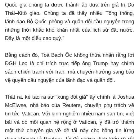
Quốc gia chúng ta được thành lập dựa trên giá trị Do
Thái–Kitô giáo. Chúng ta đã thấy nhiều Tổng thống,
lãnh đạo Bộ Quốc phòng và quân đội cầu nguyện trong
những thời khắc khó khăn nhất của lịch sử đất nước.
Đây là một điều cao quý.”
Bằng cách đó, Toà Bạch Ốc không thừa nhận rằng lời
ĐGH Leo là chỉ trích trực tiếp ông Trump hay chính
sách chiến tranh với Iran, mà chuyển hướng sang bảo
vệ quyền cầu nguyện của lãnh đạo và quân đội.
Thật ra, kẻ tạo ra sự "xung đột giả" ấy chính là Joshua
McElwee, nhà báo của Reuters, chuyên phụ trách về
tin tức Vatican. Với kinh nghiệm nhiều năm săn tin, viết
bài và có mối quan hệ rộng ở Vatican, y đã trở thành
một thứ chuyên gia về đề tài này cho hãng tin lừng
danh khuynh tả Reuters, từ đó những định kiến rõ rệt