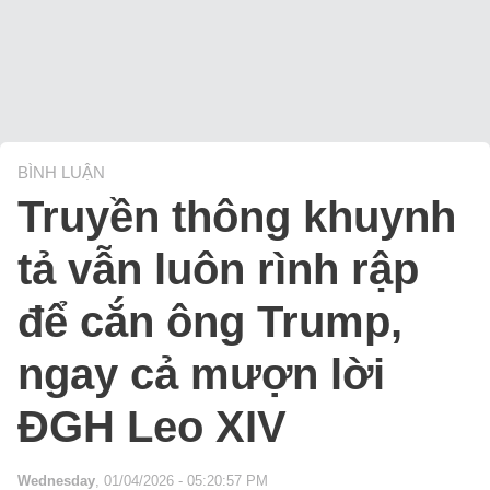
BÌNH LUẬN
Truyền thông khuynh
tả vẫn luôn rình rập
để cắn ông Trump,
ngay cả mượn lời
ĐGH Leo XIV
Wednesday
, 01/04/2026 - 05:20:57 PM