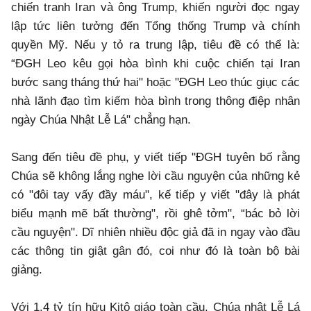
chiến tranh Iran và ông Trump, khiến người đọc ngay
lập tức liên tưởng đến Tổng thống Trump và chính
quyền Mỹ. Nếu y tỏ ra trung lập, tiêu đề có thể là:
“ĐGH Leo kêu gọi hòa bình khi cuộc chiến tại Iran
bước sang tháng thứ hai" hoặc "ĐGH Leo thúc giục các
nhà lãnh đạo tìm kiếm hòa bình trong thông điệp nhân
ngày Chúa Nhật Lễ Lá" chẳng hạn.
Sang đến tiêu đề phụ, y viết tiếp "ĐGH tuyên bố rằng
Chúa sẽ không lắng nghe lời cầu nguyện của những kẻ
có "đôi tay vấy đầy máu", kế tiếp y viết "đây là phát
biểu mạnh mẽ bất thường", rồi ghê tởm", “bác bỏ lời
cầu nguyện". Dĩ nhiên nhiều độc giả đã in ngay vào đầu
các thông tin giật gân đó, coi như đó là toàn bộ bài
giảng.
Với 1.4 tỷ tín hữu Kitô giáo toàn cầu, Chúa nhật Lễ Lá