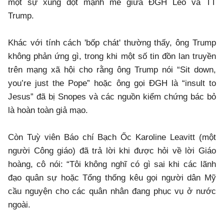
một sự xung đột mạnh mẽ giữa ĐGH Leo và TT
Trump.
Khác với tính cách 'bốp chát' thường thấy, ông Trump
không phản ứng gì, trong khi một số tin đồn lan truyền
trên mạng xã hội cho rằng ông Trump nói “Sit down,
you’re just the Pope” hoặc ông gọi ĐGH là “insult to
Jesus” đã bị Snopes và các nguồn kiểm chứng bác bỏ
là hoàn toàn giả mạo.
Còn Tuỳ viên Báo chí Bạch Ốc Karoline Leavitt (một
người Công giáo) đã trả lời khi được hỏi về lời Giáo
hoàng, cô nói: “Tôi không nghĩ có gì sai khi các lãnh
đạo quân sự hoặc Tổng thống kêu gọi người dân Mỹ
cầu nguyện cho các quân nhân đang phục vụ ở nước
ngoài.