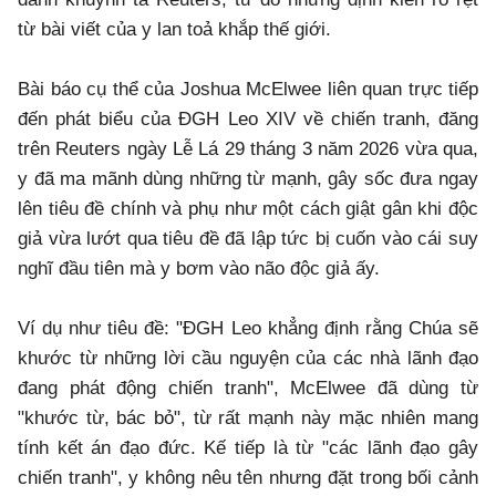
từ bài viết của y lan toả khắp thế giới.
Bài báo cụ thể của Joshua McElwee liên quan trực tiếp
đến phát biểu của ĐGH Leo XIV về chiến tranh, đăng
trên Reuters ngày Lễ Lá 29 tháng 3 năm 2026 vừa qua,
y đã ma mãnh dùng những từ mạnh, gây sốc đưa ngay
lên tiêu đề chính và phụ như một cách giật gân khi độc
giả vừa lướt qua tiêu đề đã lập tức bị cuốn vào cái suy
nghĩ đầu tiên mà y bơm vào não độc giả ấy.
Ví dụ như tiêu đề: "ĐGH Leo khẳng định rằng Chúa sẽ
khước từ những lời cầu nguyện của các nhà lãnh đạo
đang phát động chiến tranh", McElwee đã dùng từ
"khước từ, bác bỏ", từ rất mạnh này mặc nhiên mang
tính kết án đạo đức. Kế tiếp là từ "các lãnh đạo gây
chiến tranh", y không nêu tên nhưng đặt trong bối cảnh