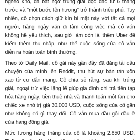
nghèo khó, đã bất ngờ trúng giải độc đắc từ 6 tháng
trước và "một bước lên hương" trở thành triệu phú. Tuy
nhiên, cô chọn cách giữ kín bí mật này với tất cả mọi
người, hàng ngày vẫn đi làm công việc mà cô vốn
không hề yêu thích, sau giờ làm còn lái thêm Uber để
kiếm thêm thu nhập, như thể cuộc sống của cô vẫn
diễn ra hoàn toàn bình thường.
Theo tờ Daily Mail, cô gái này gần đây đã đăng tải câu
chuyện của mình lên Reddit, thu hút sự bàn tán xôn
xao từ cư dân mạng. Cô chia sẻ rằng, sau khi trúng
giải, ngoại trừ việc lặng lẽ giúp gia đình chi trả tiền tạp
hóa hàng ngày, tiền thuê nhà và thanh toán một lần cho
chiếc xe nhỏ trị giá 30.000 USD, cuộc sống của cô gần
như không có gì thay đổi. Cô vẫn mua dầu gội đầu ở
cửa hàng đồng giá.
Mức lương hàng tháng của cô là khoảng 2.850 USD.