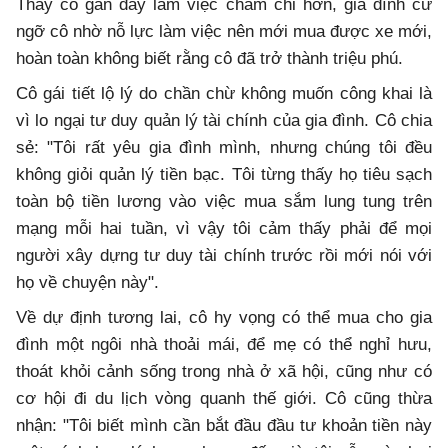
Thấy cô gần đây làm việc chăm chỉ hơn, gia đình cứ
ngỡ cô nhờ nỗ lực làm việc nên mới mua được xe mới,
hoàn toàn không biết rằng cô đã trở thành triệu phú.
Cô gái tiết lộ lý do chần chừ không muốn công khai là
vì lo ngại tư duy quản lý tài chính của gia đình. Cô chia
sẻ: "Tôi rất yêu gia đình mình, nhưng chúng tôi đều
không giỏi quản lý tiền bạc. Tôi từng thấy họ tiêu sạch
toàn bộ tiền lương vào việc mua sắm lung tung trên
mạng mỗi hai tuần, vì vậy tôi cảm thấy phải để mọi
người xây dựng tư duy tài chính trước rồi mới nói với
họ về chuyện này".
Về dự định tương lai, cô hy vọng có thể mua cho gia
đình một ngôi nhà thoải mái, để mẹ có thể nghỉ hưu,
thoát khỏi cảnh sống trong nhà ở xã hội, cũng như có
cơ hội đi du lịch vòng quanh thế giới. Cô cũng thừa
nhận: "Tôi biết mình cần bắt đầu đầu tư khoản tiền này