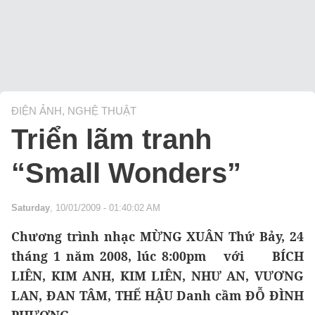
ĐIỆN ẢNH, NGHỆ THUẬT
Triển lãm tranh
“Small Wonders”
Saturday
, 10/01/2009 - 01:40:02 AM
Chương trình nhạc MỪNG XUÂN Thứ Bảy, 24
tháng 1 năm 2008, lúc 8:00pm với BÍCH
LIÊN, KIM ANH, KIM LIÊN, NHƯ AN, VƯƠNG
LAN, ĐAN TÂM, THẾ HẬU Danh cầm ĐỖ ĐÌNH