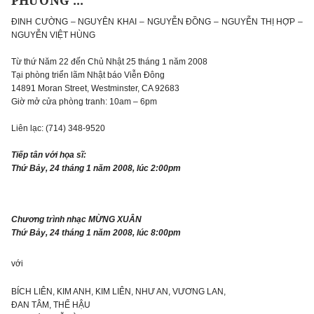
PHƯƠNG ...
ĐINH CƯỜNG – NGUYÊN KHAI – NGUYỄN ĐỒNG – NGUYỄN THỊ HỢP –
NGUYỄN VIỆT HÙNG
Từ thứ Năm 22 đến Chủ Nhật 25 tháng 1 năm 2008
Tại phòng triển lãm Nhật báo Viễn Đông
14891 Moran Street, Westminster, CA 92683
Giờ mở cửa phòng tranh: 10am – 6pm
Liên lạc: (714) 348-9520
Tiếp tân với họa sĩ:
Thứ Bảy, 24 tháng 1 năm 2008, lúc 2:00pm
Chương trình nhạc MỪNG XUÂN
Thứ Bảy, 24 tháng 1 năm 2008, lúc 8:00pm
với
BÍCH LIÊN, KIM ANH, KIM LIÊN, NHƯ AN, VƯƠNG LAN,
ĐAN TÂM, THẾ HẬU