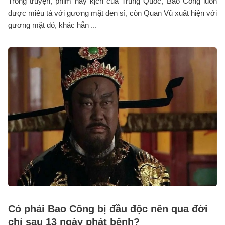
Trong truyện, phim hay kịch của Trung Quốc, Bao Công luôn
được miêu tả với gương mặt đen sì, còn Quan Vũ xuất hiện với
gương mặt đỏ, khác hẳn ...
Có phải Bao Công bị đầu độc nên qua đời
chỉ sau 13 ngày phát bệnh?