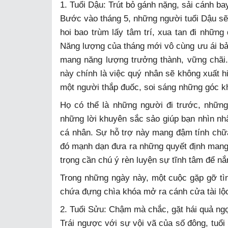
1. Tuổi Dậu: Trút bỏ gánh nặng, sải cánh ba
Bước vào tháng 5, những người tuổi Dậu s
hoi bao trùm lấy tâm trí, xua tan đi nhữn
Năng lượng của tháng mới vô cùng ưu ái bả
mang năng lượng trưởng thành, vững chãi
này chính là việc quý nhân sẽ không xuất h
một người thắp đuốc, soi sáng những góc k
Họ có thể là những người đi trước, những
những lời khuyên sắc sảo giúp bạn nhìn nhậ
cá nhân. Sự hỗ trợ này mang đậm tính chữa l
đó mạnh dạn đưa ra những quyết định mang 
trọng cần chú ý rèn luyện sự tĩnh tâm để nắ
Trong những ngày này, một cuộc gặp gỡ tìn
chứa đựng chìa khóa mở ra cánh cửa tài lộ
2. Tuổi Sửu: Chậm mà chắc, gặt hái quả ng
Trái ngược với sự vội vã của số đông, tuổi 