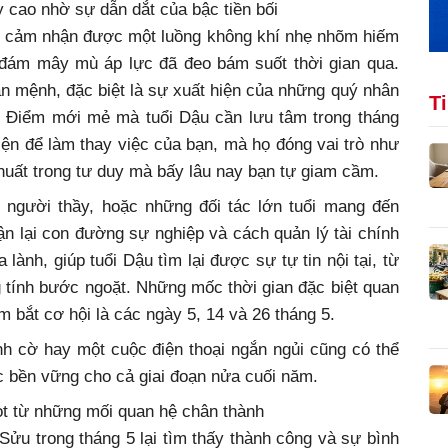
y cao nhờ sự dẫn dắt của bậc tiền bối
ẽ cảm nhận được một luồng không khí nhẹ nhõm hiếm
g đám mây mù áp lực đã đeo bám suốt thời gian qua.
n mệnh, đặc biệt là sự xuất hiện của những quý nhân
T
. Điểm mới mẻ mà tuổi Dậu cần lưu tâm trong tháng
iện để làm thay việc của bạn, mà họ đóng vai trò như
huất trong tư duy mà bấy lâu nay bạn tự giam cầm.
 người thầy, hoặc những đối tác lớn tuổi mang đến
n lại con đường sự nghiệp và cách quản lý tài chính
ành, giúp tuổi Dậu tìm lại được sự tự tin nội tại, từ
tính bước ngoặt. Những mốc thời gian đặc biệt quan
m bắt cơ hội là các ngày 5, 14 và 26 tháng 5.
h cờ hay một cuộc điện thoại ngắn ngủi cũng có thể
c bền vững cho cả giai đoạn nửa cuối năm.
ọt từ những mối quan hệ chân thành
Sửu trong tháng 5 lại tìm thấy thành công và sự bình