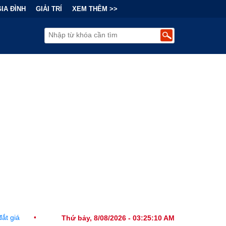
GIA ĐÌNH
GIẢI TRÍ
XEM THÊM >>
ài Chính Đằng Sau "Cơn Sốt" Trà Sữa Nhượng Quyền: Lợi Nhuận Thu
Thứ bảy, 8/08/2026 - 03:25:12 AM