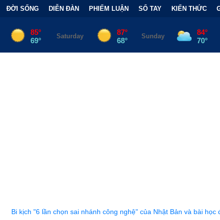
ĐỜI SỐNG
DIỄN ĐÀN
PHIẾM LUẬN
SỔ TAY
KIẾN THỨC
họn sai nhánh công nghệ" của Nhật Bản và bài học đắt giá
•
Bẫy T