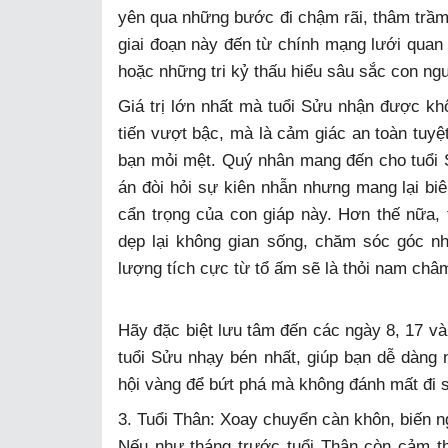
yên qua những bước đi chậm rãi, thâm trầm
giai đoạn này đến từ chính mạng lưới quan
hoặc những tri kỷ thấu hiểu sâu sắc con ng
Giá trị lớn nhất mà tuổi Sửu nhận được k
tiến vượt bậc, mà là cảm giác an toàn tuyệt
bạn mỏi mệt. Quý nhân mang đến cho tuổi
án đòi hỏi sự kiên nhẫn nhưng mang lại biê
cẩn trọng của con giáp này. Hơn thế nữa, 
dẹp lại không gian sống, chăm sóc góc nh
lượng tích cực từ tổ ấm sẽ là thỏi nam châ
Hãy đặc biệt lưu tâm đến các ngày 8, 17 và
tuổi Sửu nhạy bén nhất, giúp bạn dễ dàng n
hội vàng để bứt phá mà không đánh mất đi 
3. Tuổi Thân: Xoay chuyển càn khôn, biến 
Nếu như tháng trước tuổi Thân còn cảm t