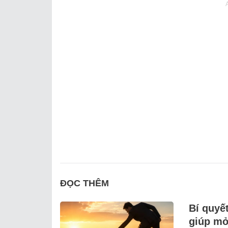
ĐỌC THÊM
Bí quyế
giúp mở