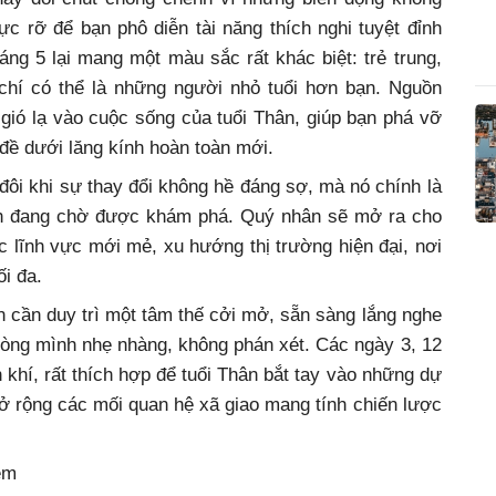
ực rỡ để bạn phô diễn tài năng thích nghi tuyệt đỉnh
ng 5 lại mang một màu sắc rất khác biệt: trẻ trung,
chí có thể là những người nhỏ tuổi hơn bạn. Nguồn
gió lạ vào cuộc sống của tuổi Thân, giúp bạn phá vỡ
 đề dưới lăng kính hoàn toàn mới.
đôi khi sự thay đổi không hề đáng sợ, mà nó chính là
nh đang chờ được khám phá. Quý nhân sẽ mở ra cho
 lĩnh vực mới mẻ, xu hướng thị trường hiện đại, nơi
i đa.
n cần duy trì một tâm thế cởi mở, sẵn sàng lắng nghe
lòng mình nhẹ nhàng, không phán xét. Các ngày 3, 12
 khí, rất thích hợp để tuổi Thân bắt tay vào những dự
ở rộng các mối quan hệ xã giao mang tính chiến lược
ệm