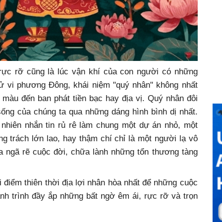
 rực rỡ cũng là lúc vận khí của con người có những
Tử vi phương Đông, khái niệm "quý nhân" không nhất
p màu đến ban phát tiền bạc hay địa vị. Quý nhân đôi
 sống của chúng ta qua những dáng hình bình dị nhất.
 nhiên nhắn tin rủ rê làm chung một dự án nhỏ, một
g trách lớn lao, hay thậm chí chỉ là một người lạ vô
ra ngã rẽ cuộc đời, chữa lành những tổn thương tàng
ời điểm thiên thời địa lợi nhân hòa nhất để những cuộc
h trình đầy ắp những bất ngờ êm ái, rực rỡ và trọn