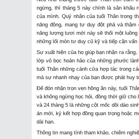
ngừng, thì tháng 5 này chính là sân khấu r
của mình. Quý nhân của tuổi Thân trong thá
năng động, mang tư duy đột phá và thậm 
năng lượng tươi mới này sẽ thổi một luồng 
những lối mòn tư duy cũ kỹ và tiếp cận vấn
Sự xuất hiện của họ giúp bạn nhận ra rằng, 
lớp vỏ bọc hoàn hảo của những phước là
tuổi Thân những cánh cửa hợp tác trong các
mà sự nhanh nhạy của bạn được phát huy tố
Để đón nhận trọn vẹn hồng ân này, tuổi Thâ
và không ngừng học hỏi, đồng thời giữ cho 
và 24 tháng 5 là những cột mốc dồi dào sinh
án mới, ký kết hợp đồng quan trọng hoặc m
dài hạn.
Thông tin mang tính tham khảo, chiêm nghi