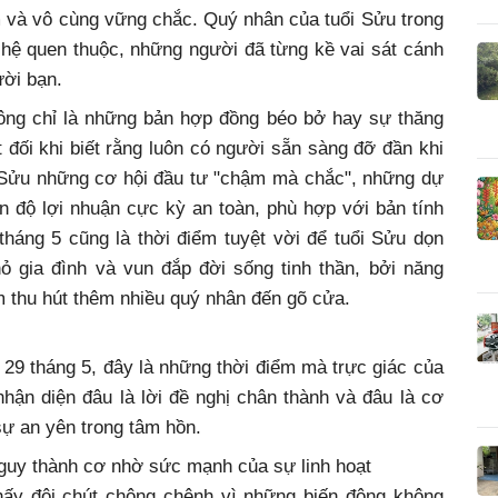
 và vô cùng vững chắc. Quý nhân của tuổi Sửu trong
 hệ quen thuộc, những người đã từng kề vai sát cánh
ười bạn.
hông chỉ là những bản hợp đồng béo bở hay sự thăng
 đối khi biết rằng luôn có người sẵn sàng đỡ đần khi
 Sửu những cơ hội đầu tư "chậm mà chắc", những dự
n độ lợi nhuận cực kỳ an toàn, phù hợp với bản tính
tháng 5 cũng là thời điểm tuyệt vời để tuổi Sửu dọn
ỏ gia đình và vun đắp đời sống tinh thần, bởi năng
m thu hút thêm nhiều quý nhân đến gõ cửa.
 29 tháng 5, đây là những thời điểm mà trực giác của
hận diện đâu là lời đề nghị chân thành và đâu là cơ
sự an yên trong tâm hồn.
nguy thành cơ nhờ sức mạnh của sự linh hoạt
hấy đôi chút chông chênh vì những biến động không