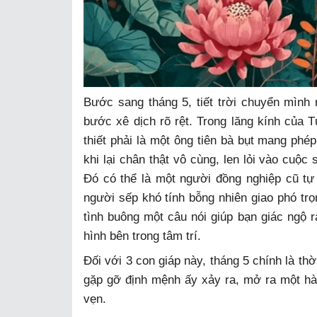
Bước sang tháng 5, tiết trời chuyển mình
bước xê dịch rõ rệt. Trong lăng kính của 
thiết phải là một ông tiên bà bụt mang phé
khi lại chân thật vô cùng, len lỏi vào cuộc
Đó có thể là một người đồng nghiệp cũ tự
người sếp khó tính bỗng nhiên giao phó trọn
tình buông một câu nói giúp bạn giác ngộ 
hình bên trong tâm trí.
Đối với 3 con giáp này, tháng 5 chính là th
gặp gỡ định mệnh ấy xảy ra, mở ra một hàn
vẹn.