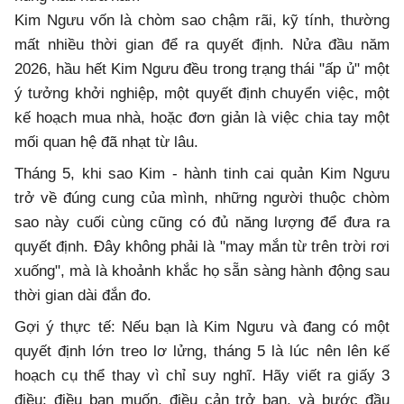
Kim Ngưu vốn là chòm sao chậm rãi, kỹ tính, thường
mất nhiều thời gian để ra quyết định. Nửa đầu năm
2026, hầu hết Kim Ngưu đều trong trạng thái "ấp ủ" một
ý tưởng khởi nghiệp, một quyết định chuyển việc, một
kế hoạch mua nhà, hoặc đơn giản là việc chia tay một
mối quan hệ đã nhạt từ lâu.
Tháng 5, khi sao Kim - hành tinh cai quản Kim Ngưu
trở về đúng cung của mình, những người thuộc chòm
sao này cuối cùng cũng có đủ năng lượng để đưa ra
quyết định. Đây không phải là "may mắn từ trên trời rơi
xuống", mà là khoảnh khắc họ sẵn sàng hành động sau
thời gian dài đắn đo.
Gợi ý thực tế: Nếu bạn là Kim Ngưu và đang có một
quyết định lớn treo lơ lửng, tháng 5 là lúc nên lên kế
hoạch cụ thể thay vì chỉ suy nghĩ. Hãy viết ra giấy 3
điều: điều bạn muốn, điều cản trở bạn, và bước đầu