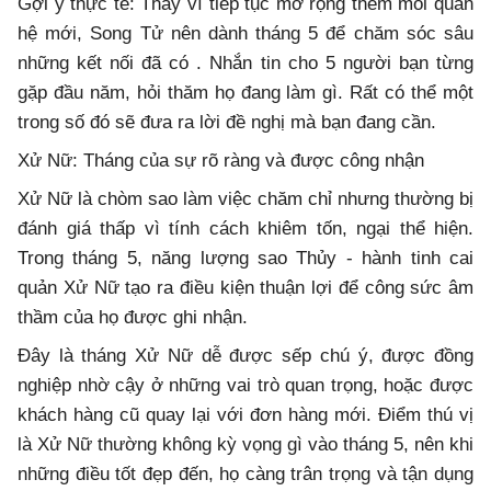
Gợi ý thực tế: Thay vì tiếp tục mở rộng thêm mối quan
hệ mới, Song Tử nên dành tháng 5 để chăm sóc sâu
những kết nối đã có . Nhắn tin cho 5 người bạn từng
gặp đầu năm, hỏi thăm họ đang làm gì. Rất có thể một
trong số đó sẽ đưa ra lời đề nghị mà bạn đang cần.
Xử Nữ: Tháng của sự rõ ràng và được công nhận
Xử Nữ là chòm sao làm việc chăm chỉ nhưng thường bị
đánh giá thấp vì tính cách khiêm tốn, ngại thể hiện.
Trong tháng 5, năng lượng sao Thủy - hành tinh cai
quản Xử Nữ tạo ra điều kiện thuận lợi để công sức âm
thầm của họ được ghi nhận.
Đây là tháng Xử Nữ dễ được sếp chú ý, được đồng
nghiệp nhờ cậy ở những vai trò quan trọng, hoặc được
khách hàng cũ quay lại với đơn hàng mới. Điểm thú vị
là Xử Nữ thường không kỳ vọng gì vào tháng 5, nên khi
những điều tốt đẹp đến, họ càng trân trọng và tận dụng