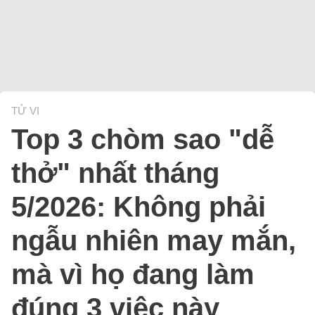
TỬ VI
Top 3 chòm sao "dễ
thở" nhất tháng
5/2026: Không phải
ngẫu nhiên may mắn,
mà vì họ đang làm
đúng 3 việc này