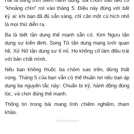
Hai là đúng thời điểm hành động. Ba chòm sao đều có
"khoảng chín" rơi vào tháng 5. Điều này đúng với bất
kỳ ai: khi bạn đã đủ sẵn sàng, chỉ cần một cú hích nhỏ
là mọi thứ diễn ra.
Ba là biết tận dụng thế mạnh sẵn có. Kim Ngưu tận
dụng sự kiên định, Song Tử tận dụng mạng lưới quan
hệ, Xử Nữ tận dụng sự tỉ mỉ. Họ không cố làm điều trái
với bản chất mình.
Nếu bạn không thuộc ba chòm sao trên, đừng thất
vọng. Tháng 5 của bạn vẫn có thể thuận lợi nếu bạn áp
dụng ba nguyên tắc này: Chuẩn bị kỹ, hành động đúng
lúc, và chơi đúng thế mạnh.
Thông tin trong bài mang tính chiêm nghiệm, tham
khảo.
Advertisement