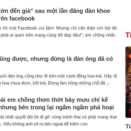
tởn đến già" sau một lần đăng đàn khoe
rên facebook
 rồi mà! Facebook vui lắm! Nhưng chị cẩn thận với hội đó
T
phải ai quen trên mạng cũng tốt đẹp đâu!", em chồng nhắc.
cũng được, nhưng đừng là đàn ông đã có
ời đàn ông cũng như đi trên một cánh đồng hoa trái. Hãy đi
 hoa chưa đơm, kết trái. Đừng làm hỏng những chỗ đã ...
ài em chồng thơn thớt bày mưu chỉ kế
 nhưng bên trong lại ngấm ngầm phá hoại
ôi nhất quyết đòi tôi đi gỡ vòng tránh thai và phải mang thai
c. Nếu không anh sẽ ra bên ngoài để kiếm con
T