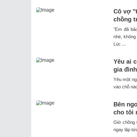
Cô vợ "
chồng t
"Em đã bảo
nhé, không 
Lúc ...
Yêu ai 
gia đình
Yêu một ngư
vào chỗ nào
Bên ngo
cho tôi
Giờ chồng t
ngay lập tứ