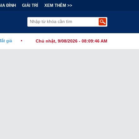
GIA ĐÌNH
GIẢI TRÍ
XEM THÊM >>
ài Chính Đằng Sau "Cơn Sốt" Trà Sữa Nhượng Quyền: Lợi Nhuận Thuộ
Chủ nhật, 9/08/2026 - 08:09:47 AM