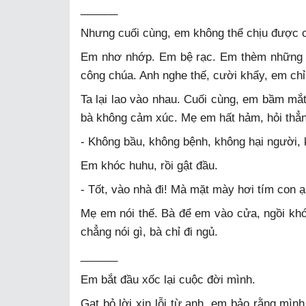
______
Nhưng cuối cùng, em không thể chịu được 
Em nhơ nhớp. Em bệ rạc. Em thèm những 
công chúa. Anh nghe thế, cười khẩy, em chỉ
Ta lại lao vào nhau. Cuối cùng, em bầm mắ
bà không cảm xúc. Mẹ em hất hảm, hỏi thẳn
- Không bầu, không bệnh, không hại người,
Em khóc huhu, rồi gật đầu.
- Tốt, vào nhà đi! Mà mặt mày hơi tím con ạ
Mẹ em nói thế. Bà để em vào cửa, ngồi khó
chẳng nói gì, bà chỉ đi ngủ.
______
Em bắt đầu xốc lại cuộc đời mình.
Gạt bỏ lời xin lỗi từ anh, em bảo rằng mì