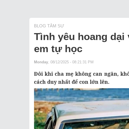
BLOG TÂM SỰ
Tình yêu hoang dại 
em tự học
Monday
, 08/12/2025 - 08:21:31 PM
Đôi khi cha mẹ không can ngăn, khô
cách duy nhất để con lớn lên.