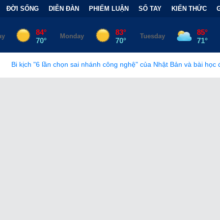
ĐỜI SỐNG
DIỄN ĐÀN
PHIẾM LUẬN
SỔ TAY
KIẾN THỨC
ọn sai nhánh công nghệ" của Nhật Bản và bài học đắt giá
•
Bẫy T