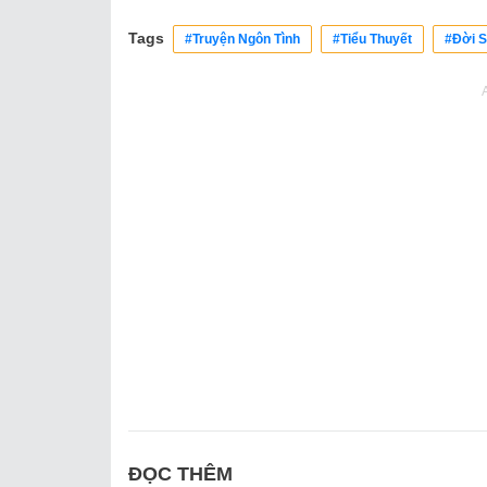
Tags
#Truyện Ngôn Tình
#Tiểu Thuyết
#Đời 
ĐỌC THÊM