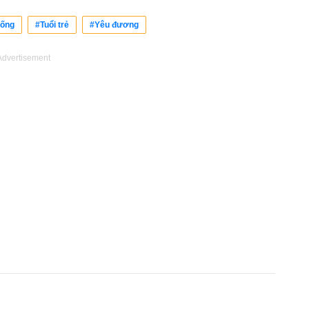
Sống
#Tuổi trẻ
#Yêu đương
Advertisement