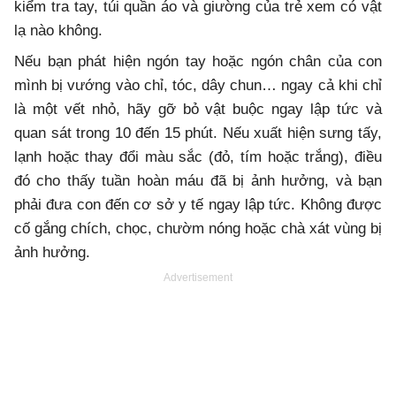
kiểm tra tay, túi quần áo và giường của trẻ xem có vật
lạ nào không.
Nếu bạn phát hiện ngón tay hoặc ngón chân của con
mình bị vướng vào chỉ, tóc, dây chun… ngay cả khi chỉ
là một vết nhỏ, hãy gỡ bỏ vật buộc ngay lập tức và
quan sát trong 10 đến 15 phút. Nếu xuất hiện sưng tấy,
lạnh hoặc thay đổi màu sắc (đỏ, tím hoặc trắng), điều
đó cho thấy tuần hoàn máu đã bị ảnh hưởng, và bạn
phải đưa con đến cơ sở y tế ngay lập tức. Không được
cố gắng chích, chọc, chườm nóng hoặc chà xát vùng bị
ảnh hưởng.
Advertisement