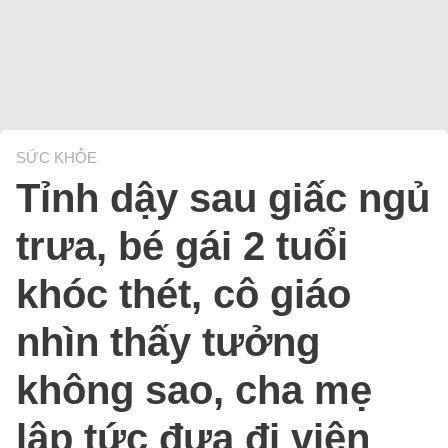
SỨC KHỎE
Tỉnh dậy sau giấc ngủ
trưa, bé gái 2 tuổi
khóc thét, cô giáo
nhìn thấy tưởng
không sao, cha mẹ
lập tức đưa đi viện