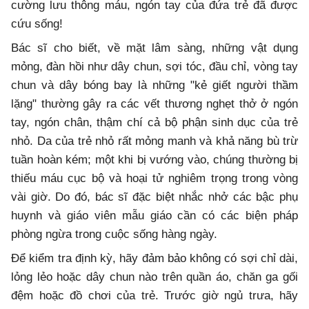
cường lưu thông máu, ngón tay của đứa trẻ đã được
cứu sống!
Bác sĩ cho biết, về mặt lâm sàng, những vật dụng
mỏng, đàn hồi như dây chun, sợi tóc, đầu chỉ, vòng tay
chun và dây bóng bay là những "kẻ giết người thầm
lặng" thường gây ra các vết thương nghẹt thở ở ngón
tay, ngón chân, thậm chí cả bộ phận sinh dục của trẻ
nhỏ. Da của trẻ nhỏ rất mỏng manh và khả năng bù trừ
tuần hoàn kém; một khi bị vướng vào, chúng thường bị
thiếu máu cục bộ và hoại tử nghiêm trọng trong vòng
vài giờ. Do đó, bác sĩ đặc biệt nhắc nhở các bậc phụ
huynh và giáo viên mẫu giáo cần có các biện pháp
phòng ngừa trong cuộc sống hàng ngày.
Để kiểm tra định kỳ, hãy đảm bảo không có sợi chỉ dài,
lỏng lẻo hoặc dây chun nào trên quần áo, chăn ga gối
đệm hoặc đồ chơi của trẻ. Trước giờ ngủ trưa, hãy