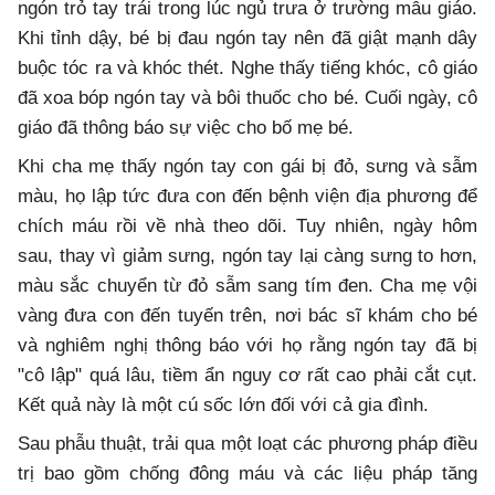
ngón trỏ tay trái trong lúc ngủ trưa ở trường mẫu giáo.
Khi tỉnh dậy, bé bị đau ngón tay nên đã giật mạnh dây
buộc tóc ra và khóc thét. Nghe thấy tiếng khóc, cô giáo
đã xoa bóp ngón tay và bôi thuốc cho bé. Cuối ngày, cô
giáo đã thông báo sự việc cho bố mẹ bé.
Khi cha mẹ thấy ngón tay con gái bị đỏ, sưng và sẫm
màu, họ lập tức đưa con đến bệnh viện địa phương để
chích máu rồi về nhà theo dõi. Tuy nhiên, ngày hôm
sau, thay vì giảm sưng, ngón tay lại càng sưng to hơn,
màu sắc chuyển từ đỏ sẫm sang tím đen. Cha mẹ vội
vàng đưa con đến tuyến trên, nơi bác sĩ khám cho bé
và nghiêm nghị thông báo với họ rằng ngón tay đã bị
"cô lập" quá lâu, tiềm ẩn nguy cơ rất cao phải cắt cụt.
Kết quả này là một cú sốc lớn đối với cả gia đình.
Sau phẫu thuật, trải qua một loạt các phương pháp điều
trị bao gồm chống đông máu và các liệu pháp tăng