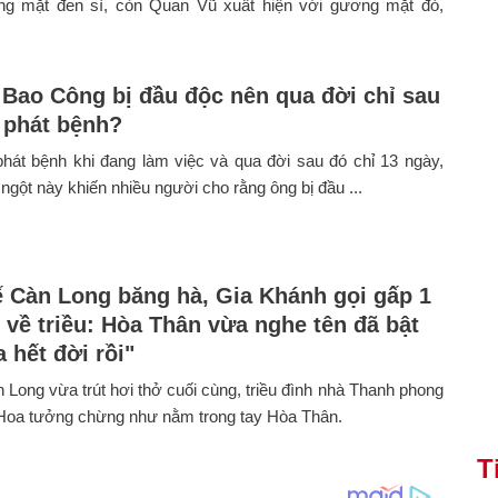
ng mặt đen sì, còn Quan Vũ xuất hiện với gương mặt đỏ,
 Bao Công bị đầu độc nên qua đời chỉ sau
 phát bệnh?
hát bệnh khi đang làm việc và qua đời sau đó chỉ 13 ngày,
 ngột này khiến nhiều người cho rằng ông bị đầu ...
 Càn Long băng hà, Gia Khánh gọi gấp 1
n về triều: Hòa Thân vừa nghe tên đã bật
 hết đời rồi"
 Long vừa trút hơi thở cuối cùng, triều đình nhà Thanh phong
 Hoa tưởng chừng như nằm trong tay Hòa Thân.
T