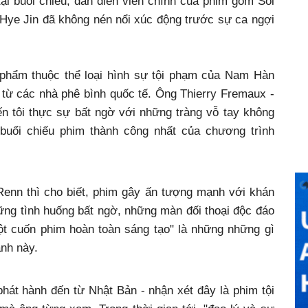
i buổi chiếu, dàn diễn viên chính của phim gồm Sol
ye Jin đã không nén nổi xúc động trước sự ca ngợi
 phẩm thuộc thể loại hình sự tội phạm của Nam Hàn
 từ các nhà phê bình quốc tế. Ông Thierry Fremaux -
n tôi thực sự bất ngờ với những tràng vỗ tay không
 buổi chiếu phim thành công nhất của chương trình
enn thì cho biết, phim gây ấn tượng mạnh với khán
hững tình huống bất ngờ, những màn đối thoại độc đáo
ột cuốn phim hoàn toàn sáng tạo" là những những gì
nh này.
hát hành đến từ Nhật Bản - nhận xét đây là phim tội