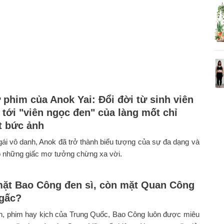
 phim của Anok Yai: Đổi đời từ sinh viên
 tới "viên ngọc đen" của làng mốt chỉ
 bức ảnh
ái vô danh, Anok đã trở thành biểu tượng của sự đa dạng và
o những giấc mơ tưởng chừng xa vời.
mặt Bao Công đen sì, còn mặt Quan Công
gấc?
ện, phim hay kịch của Trung Quốc, Bao Công luôn được miêu