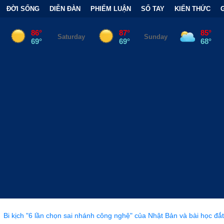
ĐỜI SỐNG
DIỄN ĐÀN
PHIẾM LUẬN
SỔ TAY
KIẾN THỨC
n sai nhánh công nghệ" của Nhật Bản và bài học đắt giá
•
Bẫy Tà