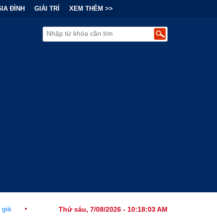
GIA ĐÌNH
GIẢI TRÍ
XEM THÊM >>
i Chính Đằng Sau "Cơn Sốt" Trà Sữa Nhượng Quyền: Lợi Nhuận Thuộc
Thứ sáu, 7/08/2026 - 10:18:04 AM