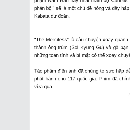
phạm Nam Hàn hay nhất tham dự Cannes mà
phản bội" sẽ là một chủ đề nóng và đầy hấp
Kabata dự đoán.
“The Merciless” là câu chuyện xoay quanh 
thành ông trùm (Sol Kyung Gu) và gã bạn tù
những toan tính và bí mật có thể xoay chuyể
Tác phẩm điện ảnh đã chứng tỏ sức hấp dẫ
phát hành cho 117 quốc gia. Phim đã chín
vừa qua.