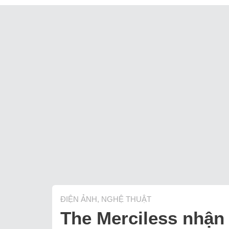
ĐIỆN ẢNH, NGHỆ THUẬT
The Merciless nhận 