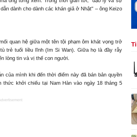
 ông từng xem. Trong thời gian tới, "đạo lý và sự
 dẫn dành cho dành các khán giả ở Nhật" – ông Keizo
mối quan hệ giữa một tên tội phạm ôm khát vọng trở
T
 trẻ tuổi liều lĩnh (Im Si Wan). Giữa họ là đầy rẫy
n lòng tin và vị thế con người.
n của mình khi đến thời điểm này đã bán bản quyền
h thức khởi chiếu tại Nam Hàn vào ngày 18 tháng 5
Advertisement