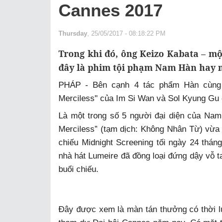
Cannes 2017
Thursday
, 25/05/2017 - 08:18:22 PM
Trong khi đó, ông Keizo Kabata – m
đây là phim tội phạm Nam Hàn hay 
PHÁP - Bên cạnh 4 tác phẩm Hàn cùng 
Merciless" của Im Si Wan và Sol Kyung Gu đ
Là một trong số 5 người đại diện của Na
Merciless” (tạm dịch: Không Nhân Từ) vừa
chiếu Midnight Screening tối ngày 24 thán
nhà hát Lumeire đã đồng loại đứng dậy vỗ t
buổi chiếu.
Đây được xem là màn tán thưởng có thời 