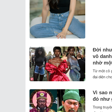
Đời như
vô danh
nhờ một
Từ một cô g
đại diện ch
Vì sao 
đỏ như 
Trong truy