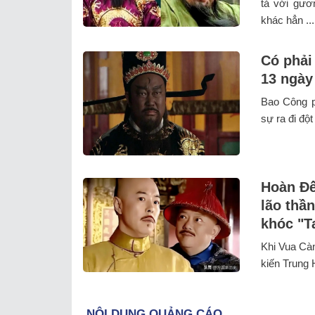
tả với gươ
khác hẳn ...
Có phải
13 ngày
Bao Công p
sự ra đi đột
Hoàn Đế
lão thầ
khóc "Ta
Khi Vua Càn
kiến Trung