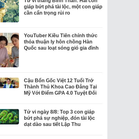
Tử vi tháng Bính Thân: Hai con
giáp bứt phá tài lộc, một con giáp
cần cẩn trọng rủi ro
YouTuber Kiều Tiên chính thức
thỏa thuận ly hôn chồng Hàn
Quốc sau loạt sóng gió gia đình
Cậu Bổn Gốc Việt 12 Tuổi Trở
Thành Thủ Khoa Cao Đẳng Tại
Mỹ Với Điểm GPA 4.0 Tuyệt Đối
Tử vi ngày 8/8: Top 3 con giáp
bứt phá sự nghiệp, đón tài lộc
dạt dào sau tiết Lập Thu