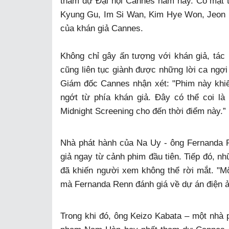
tham dự Đại hội Cannes năm nay. Có mặt tạ
Kyung Gu, Im Si Wan, Kim Hye Won, Jeon H
của khán giả Cannes.
Không chỉ gây ấn tượng với khán giả, tác
cũng liên tục giành được những lời ca ngợi
Giám đốc Cannes nhận xét: "Phim này khiế
ngớt từ phía khán giả. Đây có thể coi là
Midnight Screening cho đến thời điểm này.”
Nhà phát hành của Na Uy - ông Fernanda R
giả ngay từ cảnh phim đầu tiên. Tiếp đó, n
đã khiến người xem không thể rời mắt. "M
mà Fernanda Renn đánh giá về dự án điện ả
Trong khi đó, ông Keizo Kabata – một nhà p