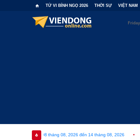
TỬ VI BÍNH NGỌ 2026
THỜI SỰ
VIỆT NAM
 08 tháng 08, 2026 đến 14 tháng 08, 2026
•
Bi kịch "6 lần chọ