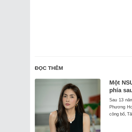
ĐỌC THÊM
Một NSƯ
phía sa
Sau 13 năm
Phương Ho
công bố, Tăn