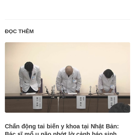
ĐỌC THÊM
Chấn động tai biến y khoa tại Nhật Bản:
Bác sĩ mổ u não phớt lờ cảnh báo sinh