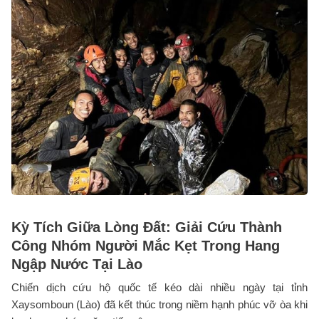
Kỳ Tích Giữa Lòng Đất: Giải Cứu Thành
Công Nhóm Người Mắc Kẹt Trong Hang
Ngập Nước Tại Lào
Chiến dịch cứu hộ quốc tế kéo dài nhiều ngày tại tỉnh
Xaysomboun (Lào) đã kết thúc trong niềm hạnh phúc vỡ òa khi