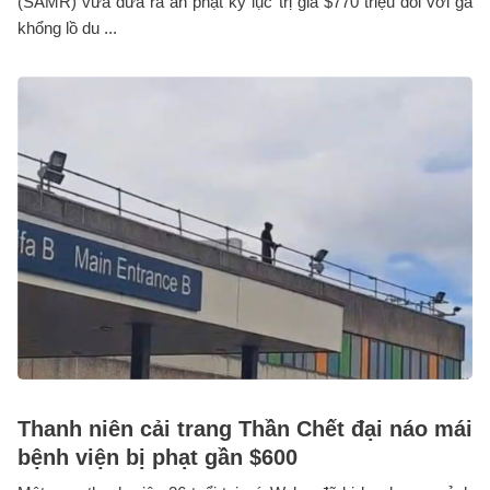
(SAMR) vừa đưa ra án phạt kỷ lục trị giá $770 triệu đối với gã
khổng lồ du ...
Thanh niên cải trang Thần Chết đại náo mái
bệnh viện bị phạt gần $600