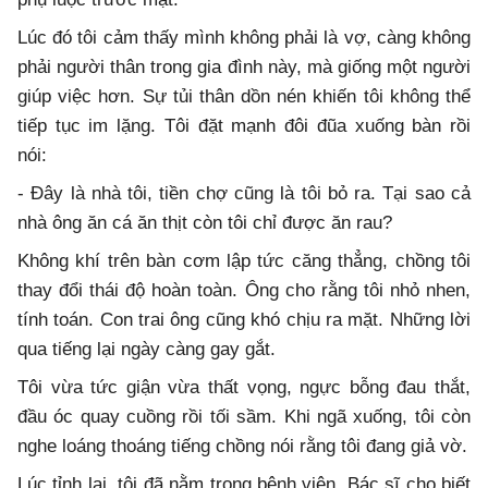
Lúc đó tôi cảm thấy mình không phải là vợ, càng không
phải người thân trong gia đình này, mà giống một người
giúp việc hơn. Sự tủi thân dồn nén khiến tôi không thể
tiếp tục im lặng. Tôi đặt mạnh đôi đũa xuống bàn rồi
nói:
- Đây là nhà tôi, tiền chợ cũng là tôi bỏ ra. Tại sao cả
nhà ông ăn cá ăn thịt còn tôi chỉ được ăn rau?
Không khí trên bàn cơm lập tức căng thẳng, chồng tôi
thay đổi thái độ hoàn toàn. Ông cho rằng tôi nhỏ nhen,
tính toán. Con trai ông cũng khó chịu ra mặt. Những lời
qua tiếng lại ngày càng gay gắt.
Tôi vừa tức giận vừa thất vọng, ngực bỗng đau thắt,
đầu óc quay cuồng rồi tối sầm. Khi ngã xuống, tôi còn
nghe loáng thoáng tiếng chồng nói rằng tôi đang giả vờ.
Lúc tỉnh lại, tôi đã nằm trong bệnh viện. Bác sĩ cho biết