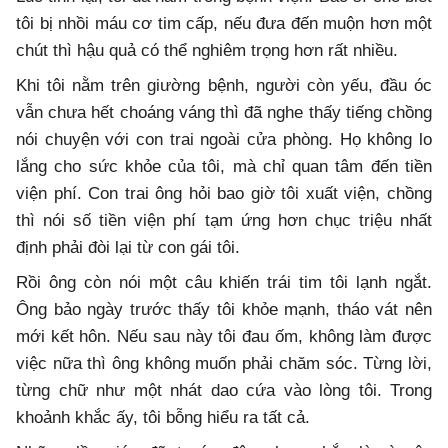
tôi bị nhồi máu cơ tim cấp, nếu đưa đến muộn hơn một
chút thì hậu quả có thể nghiêm trọng hơn rất nhiều.
Khi tôi nằm trên giường bệnh, người còn yếu, đầu óc
vẫn chưa hết choáng váng thì đã nghe thấy tiếng chồng
nói chuyện với con trai ngoài cửa phòng. Họ không lo
lắng cho sức khỏe của tôi, mà chỉ quan tâm đến tiền
viện phí. Con trai ông hỏi bao giờ tôi xuất viện, chồng
thì nói số tiền viện phí tạm ứng hơn chục triệu nhất
định phải đòi lại từ con gái tôi.
Rồi ông còn nói một câu khiến trái tim tôi lạnh ngắt.
Ông bảo ngày trước thấy tôi khỏe mạnh, tháo vát nên
mới kết hôn. Nếu sau này tôi đau ốm, không làm được
việc nữa thì ông không muốn phải chăm sóc. Từng lời,
từng chữ như một nhát dao cứa vào lòng tôi. Trong
khoảnh khắc ấy, tôi bỗng hiểu ra tất cả.