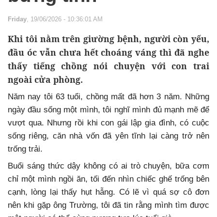
Friday
, 19/06/2026 - 10:36:01 AM
Khi tôi nằm trên giường bệnh, người còn yếu,
đầu óc vẫn chưa hết choáng váng thì đã nghe
thấy tiếng chồng nói chuyện với con trai
ngoài cửa phòng.
Năm nay tôi 63 tuổi, chồng mất đã hơn 3 năm. Những
ngày đầu sống một mình, tôi nghĩ mình đủ mạnh mẽ để
vượt qua. Nhưng rồi khi con gái lập gia đình, có cuộc
sống riêng, căn nhà vốn đã yên tĩnh lại càng trở nên
trống trải.
Buổi sáng thức dậy không có ai trò chuyện, bữa cơm
chỉ một mình ngồi ăn, tối đến nhìn chiếc ghế trống bên
cạnh, lòng lại thấy hụt hẫng. Có lẽ vì quá sợ cô đơn
nên khi gặp ông Trường, tôi đã tin rằng mình tìm được