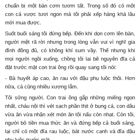
chuẩn bị một bàn cơm tươm tất. Trong số đó có một
con cá vược tươi ngon mà tôi phải xếp hàng khá lâu
mới mua được.
Suốt buổi sáng tôi đứng bếp. Đến khi dọn cơm lên bàn,
người mệt rã rời nhưng trong lòng vẫn vui vì nghĩ gia
đình đông đủ, có không khí sum vầy. Thế nhưng khi
mọi người ngồi xuống, chồng tôi lại bê nguyên đĩa cá
đặt trước mặt con trai ông rồi quay sang tôi nói:
- Bà huyết áp cao, ăn rau với đậu phụ luộc thôi. Hơn
nữa, cá cũng nhiều xương lắm.
Tôi sững người. Con trai ông gắp những miếng ngon
nhất, cháu nội thì vét sạch phần thịt ở bụng cá, con dâu
vừa ăn vừa nhận xét món ăn tôi nấu còn nhạt. Còn tôi,
người bỏ tiền mua thức ăn và đứng bếp cả buổi sáng,
lại chỉ có một đĩa rau luộc, bát nước canh và đĩa đậu
phụ luộc trước mặt.