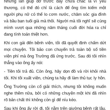
Những lần giúp đỡ trước đây chưa chắc là vì yêu
thương, có thể đó chỉ là cách để ông tìm kiếm một
người phụ nữ có thể lo cơm nước, chăm sóc gia đình
và bầu bạn tuổi già mà thôi. Người mà tôi nghĩ sẽ cùng
mình vượt qua những năm tháng cuối đời hóa ra chỉ
đang tính toán thiệt hơn.
Khi con gái đến bệnh viện, tôi đã quyết định chấm dứt
mọi chuyện. Tôi bảo con chuyển trả toàn bộ số tiền
viện phí mà ông Trường đã ứng trước. Sau đó tôi nhìn
thẳng vào ông ấy nói:
- Tiền tôi trả đủ. Còn ông, hãy dọn đồ và rời khỏi nhà
tôi. Khi tôi xuất viện, chúng ta hãy đi làm thủ tục ly hôn.
Ông Trường còn cố giải thích, nhưng tôi không muốn
nghe thêm nữa, bởi có những chuyện một khi đã nhìn
rõ bản chất thì không còn gì để níu kéo.
Sau khi ông ấy rời đi, tôi nằm trên giường bệnh rất lâu.