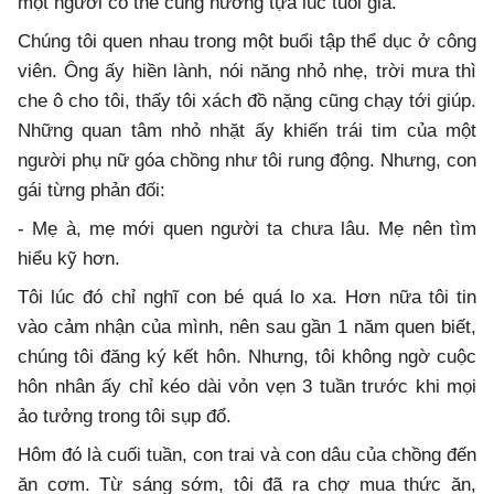
một người có thể cùng nương tựa lúc tuổi già.
Chúng tôi quen nhau trong một buổi tập thể dục ở công
viên. Ông ấy hiền lành, nói năng nhỏ nhẹ, trời mưa thì
che ô cho tôi, thấy tôi xách đồ nặng cũng chạy tới giúp.
Những quan tâm nhỏ nhặt ấy khiến trái tim của một
người phụ nữ góa chồng như tôi rung động. Nhưng, con
gái từng phản đối:
- Mẹ à, mẹ mới quen người ta chưa lâu. Mẹ nên tìm
hiểu kỹ hơn.
Tôi lúc đó chỉ nghĩ con bé quá lo xa. Hơn nữa tôi tin
vào cảm nhận của mình, nên sau gần 1 năm quen biết,
chúng tôi đăng ký kết hôn. Nhưng, tôi không ngờ cuộc
hôn nhân ấy chỉ kéo dài vỏn vẹn 3 tuần trước khi mọi
ảo tưởng trong tôi sụp đổ.
Hôm đó là cuối tuần, con trai và con dâu của chồng đến
ăn cơm. Từ sáng sớm, tôi đã ra chợ mua thức ăn,