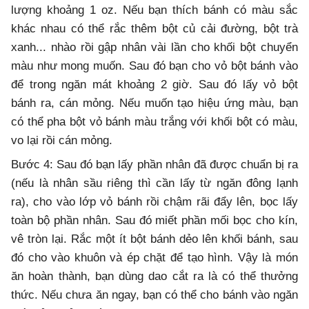
lượng khoảng 1 oz. Nếu bạn thích bánh có màu sắc
khác nhau có thể rắc thêm bột củ cải đường, bột trà
xanh... nhào rồi gập nhân vài lần cho khối bột chuyển
màu như mong muốn. Sau đó bạn cho vỏ bột bánh vào
để trong ngăn mát khoảng 2 giờ. Sau đó lấy vỏ bột
bánh ra, cán mỏng. Nếu muốn tạo hiệu ứng màu, bạn
có thể pha bột vỏ bánh màu trắng với khối bột có màu,
vo lại rồi cán mỏng.
Bước 4: Sau đó bạn lấy phần nhân đã được chuẩn bị ra
(nếu là nhân sầu riêng thì cần lấy từ ngăn đông lạnh
ra), cho vào lớp vỏ bánh rồi chậm rãi đẩy lên, bọc lấy
toàn bộ phần nhân. Sau đó miết phần mối bọc cho kín,
vê tròn lại. Rắc một ít bột bánh dẻo lên khối bánh, sau
đó cho vào khuôn và ép chặt để tạo hình. Vậy là món
ăn hoàn thành, bạn dùng dao cắt ra là có thể thưởng
thức. Nếu chưa ăn ngay, bạn có thể cho bánh vào ngăn