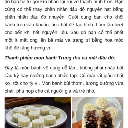
đó bạn từ từ gói kín nhân lại rồi vê thành hình tròn. Bạn
cũng có thể thay phần nhân đậu đỏ nguyên hạt bằng
phần nhân đậu đỏ nhuyễn. Cuối cùng bạn cho khối
bánh tròn vào khuôn, ấn chặt để tạo hình. Làm lần lượt
cho đến khi hết nguyên liệu. Sau đó bạn có thể phết
một ít mật ong lên bề mặt và trang trí bằng hoa mộc
khô để tăng hương vị.
Thành phẩm món bánh Trung thu củ mài đậu đỏ:
Đây là món bánh vô cùng dễ làm, không phải nhào bột
cầu kỳ hay nướng bánh phức tạp. Củ mài rất giàu chất
xơ, tốt cho tỳ vị. Món bánh bùi thơm, lượng đường vừa
phải, phù hợp cho cả người già và trẻ nhỏ.