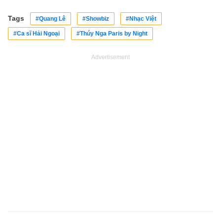
Tags
#Quang Lê
#Showbiz
#Nhạc Việt
#Ca sĩ Hải Ngoại
#Thúy Nga Paris by Night
Advertisement