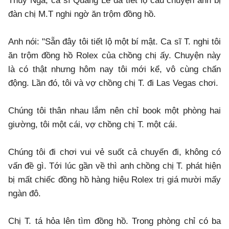
Thúy Nga, ca sĩ Quang Lê đã tiết lộ câu chuyện anh bị
đàn chị M.T nghi ngờ ăn trộm đồng hồ.
Anh nói: "Sẵn đây tôi tiết lộ một bí mật. Ca sĩ T. nghi tôi
ăn trộm đồng hồ Rolex của chồng chị ấy. Chuyện này
là có thật nhưng hôm nay tôi mới kể, vô cùng chấn
động. Lần đó, tôi và vợ chồng chị T. đi Las Vegas chơi.
Chúng tôi thân nhau lắm nên chỉ book một phòng hai
giường, tôi một cái, vợ chồng chị T. một cái.
Chúng tôi đi chơi vui vẻ suốt cả chuyến đi, không có
vấn đề gì. Tới lúc gần về thì anh chồng chị T. phát hiện
bị mất chiếc đồng hồ hàng hiệu Rolex trị giá mười mấy
ngàn đô.
Chị T. tá hỏa lên tìm đồng hồ. Trong phòng chỉ có ba