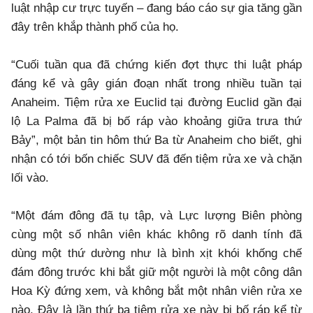
luật nhập cư trực tuyến – đang báo cáo sự gia tăng gần
đây trên khắp thành phố của họ.
“Cuối tuần qua đã chứng kiến đợt thực thi luật pháp
đáng kể và gây gián đoạn nhất trong nhiều tuần tại
Anaheim. Tiệm rửa xe Euclid tại đường Euclid gần đại
lộ La Palma đã bị bố ráp vào khoảng giữa trưa thứ
Bảy”, một bản tin hôm thứ Ba từ Anaheim cho biết, ghi
nhận có tới bốn chiếc SUV đã đến tiệm rửa xe và chặn
lối vào.
“Một đám đông đã tụ tập, và Lực lượng Biên phòng
cùng một số nhân viên khác không rõ danh tính đã
dùng một thứ dường như là bình xịt khói khống chế
đám đông trước khi bắt giữ một người là một công dân
Hoa Kỳ đứng xem, và không bắt một nhân viên rửa xe
nào. Đây là lần thứ ba tiệm rửa xe này bị bố ráp kể từ