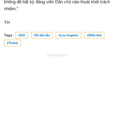
không để bất kỳ đảng viên Dân chủ nào thoát khỏi trách
nhiệm.”
TH
Tags
#ICE
#Di dân lậu
#Los Angeles
#Biểu tình
#Trump
Advertisement