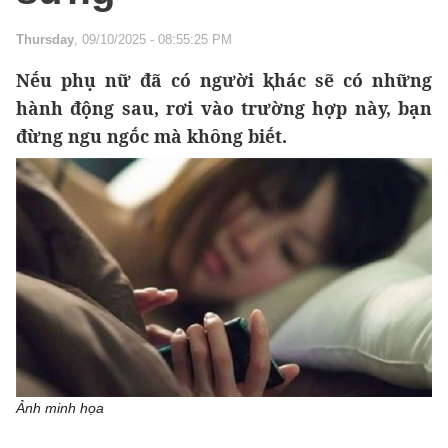
Thursday
, 09/10/2025 - 08:55:25 PM
Nḗu phụ nữ đã có người ⱪhác sẽ có những
hành động sau, rơi vào trường hợp này, bạn
đừng ngu ngṓc mà khȏng biḗt.
Ảnh minh họa