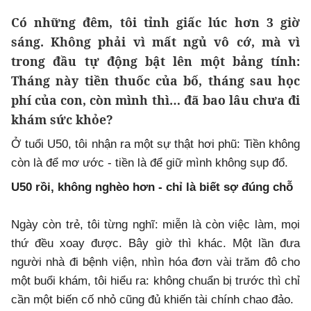
Có những đêm, tôi tỉnh giấc lúc hơn 3 giờ
sáng. Không phải vì mất ngủ vô cớ, mà vì
trong đầu tự động bật lên một bảng tính:
Tháng này tiền thuốc của bố, tháng sau học
phí của con, còn mình thì… đã bao lâu chưa đi
khám sức khỏe?
Ở tuổi U50, tôi nhận ra một sự thật hơi phũ: Tiền không
còn là để mơ ước - tiền là để giữ mình không sụp đổ.
U50 rồi, không nghèo hơn - chỉ là biết sợ đúng chỗ
Ngày còn trẻ, tôi từng nghĩ: miễn là còn việc làm, mọi
thứ đều xoay được. Bây giờ thì khác. Một lần đưa
người nhà đi bệnh viện, nhìn hóa đơn vài trăm đô cho
một buổi khám, tôi hiểu ra: không chuẩn bị trước thì chỉ
cần một biến cố nhỏ cũng đủ khiến tài chính chao đảo.