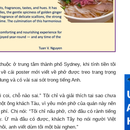
uộc ở trung tâm thành phố Sydney, khi tính tiền tôi
 về cái poster mới viết về phở được treo trang trọng
dung và có vài sai sót trong tiếng Anh.
 coi, chỗ nào sai.” Tôi chỉ và giải thích tại sao chưa
o một ông khách Tàu, vì yêu món phở của quán này nên
phí. Chị nói: “Tôi chỉ nấu phở, chớ đâu có rành tiếng
 vậy. Ừ mà đâu có được, khách Tây họ nói người Việt
ôi, anh viết dùm tôi một bài nghen.”