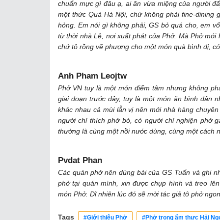
chuẩn mực gì đâu ạ, ai ăn vừa miệng của người đấy,
một thức Quà Hà Nội, chứ không phải fine-dining 
hỏng. Em nói gì không phải, GS bỏ quá cho, em vố
từ thời nhà Lê, nơi xuất phát của Phở. Mà Phở mới
chứ tô rồng vẽ phượng cho một món quà bình dị, có 
Anh Pham Leojtw
Phở VN tuy là một món điểm tâm nhưng không phải
giai đoạn trước đây, tuy là một món ăn bình dân n
khác nhau cả mùi lẫn vị nên mới nhà hàng chuyên
người chỉ thích phở bò, có người chỉ nghiện phở g
thường là cùng một nồi nước dùng, cùng một cách nấ
Pvdat Phan
Các quán phở nên dùng bài của GS Tuấn và ghi nh
phở tại quán mình, xin được chụp hình và treo l
món Phở. Dĩ nhiên lúc đó sẽ mời tác giả tô phở ngo
Tags
#Giới thiệu Phở
#Phở trong ẩm thực Hải Ng