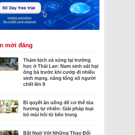
in mới đăng
Thảm kịch xả súng tại trường
học ở Thái Lan: Nam sinh sát hại
ông bà trước khi cướp đi nhiều
sinh mạng, nâng tổng số người
chết lên 8
Bí quyết ăn uống để cơ thể tỏa
hương tự nhiên: Giải pháp loại
bỏ mùi hôi từ bên trong
Bất Ngờ Với Những Thay Đổi