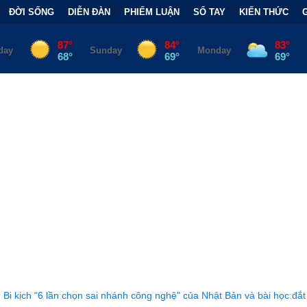
ĐỜI SỐNG
DIỄN ĐÀN
PHIẾM LUẬN
SỔ TAY
KIẾN THỨC
 sai nhánh công nghệ" của Nhật Bản và bài học đắt giá
•
Bẫy Tài