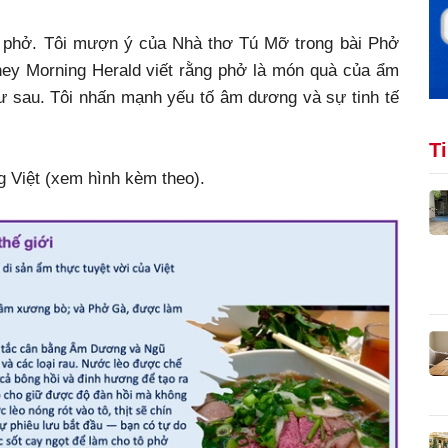
về phở. Tôi mượn ý của Nhà thơ Tú Mỡ trong bài Phở
ney Morning Herald viết rằng phở là món quà của ẩm
 như sau. Tôi nhấn mạnh yếu tố âm dương và sự tinh tế
T
g Việt (xem hình kèm theo).