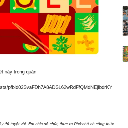
iết này trong quán
/posts/pfbid02SvaFDh7A8ADSL62wRdFfQMdNEjibdrKY
ày thì tuyệt vời. Em chia sẻ chút, thực ra Phở chả có công thức