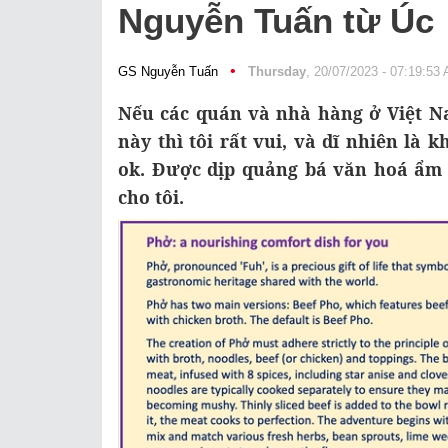
Nguyễn Tuấn từ Úc
•
GS Nguyễn Tuấn
Thursday
, 20/07/2023 - 07:19:53
Nếu các quán và nhà hàng ở Việt N
này thì tôi rất vui, và dĩ nhiên là k
ok. Được dịp quảng bá văn hoá ẩm 
cho tôi.