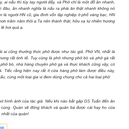
 ai nấu thì tùy tay người đấy, và Phở chỉ là một đồ ăn nhanh,
gì đâu, ăn nhanh nghĩa là nấu ra phải ăn thật nhanh không nó
n là người HN cũ, gia đình vốn lập nghiệp ở phố vàng bạc, HN
 hơn trăm năm thôi ạ.Ta nên thành thật, hữu xạ tự nhiên hương
lẽ hơi quá ạ.
 ai cũng thưởng thức phở được như tác giả. Phở VN, nhất là
hưng rất tinh tế. Tuy cùng là phở nhưng phở bò và phở gà rất
 phở bò, nhà hàng chuyên phở gà và thực khách cũng vậy, có
à. Tiếc rằng hiện nay rất ít cửa hàng phở làm được điều này,
u, cùng một loại gia vị đem dùng chung cho cả hai loại phở.
ớ hình ảnh của tác giả. Nếu khi nào bắt gặp GS Tuấn đến ăn
ên cùng. Quán sẽ đông khách và quản bá được cái hay ho của
n nhất của quán!
oại