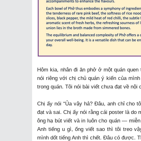
Hôm kia, nhân đi ăn phở ở một quán quen th
nói riêng với chị chủ quán ý kiến của mình
trong quán. Tôi nói bài viết chưa đạt về nội 
Chị ấy nói “Ủa vậy hả? Đâu, anh chỉ cho tôi
đạt và sai. Chị ấy nói rằng cái poster là d
ông hạ bút viết và in luôn cho quán — miễn 
Anh tiếng u gì, ổng viết sao thì tôi treo
mình dốt tiếng Anh thì chết. Đâu có được. Th