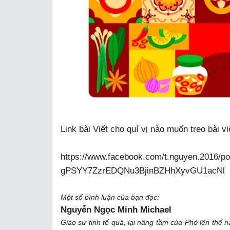
Link bài Viết cho quí vị nào muốn treo bài v
https://www.facebook.com/t.nguyen.2016
gPSYY7ZzrEDQNu3BjinBZHhXyvGU1acNl
Một số bình luận của bạn đọc:
Nguyễn Ngọc Minh Michael
Giáo sư tinh tế quá, lại nâng tầm của Phở lên thế n