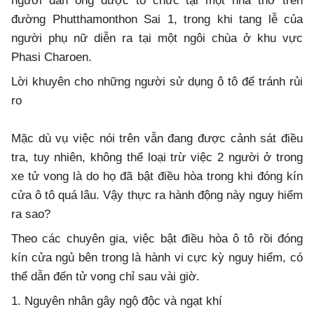
người đàn ông được tổ chức tại một nhà thờ trên
đường Phutthamonthon Sai 1, trong khi tang lễ của
người phụ nữ diễn ra tại một ngôi chùa ở khu vực
Phasi Charoen.
Lời khuyên cho những người sử dụng ô tô để tránh rủi
ro
Mặc dù vụ việc nói trên vẫn đang được cảnh sát điều
tra, tuy nhiên, không thể loại trừ việc 2 người ở trong
xe tử vong là do họ đã bật điều hòa trong khi đóng kín
cửa ô tô quá lâu. Vậy thực ra hành động này nguy hiểm
ra sao?
Theo các chuyên gia, việc bật điều hòa ô tô rồi đóng
kín cửa ngủ bên trong là hành vi cực kỳ nguy hiểm, có
thể dẫn đến tử vong chỉ sau vài giờ.
1. Nguyên nhân gây ngộ độc và ngạt khí