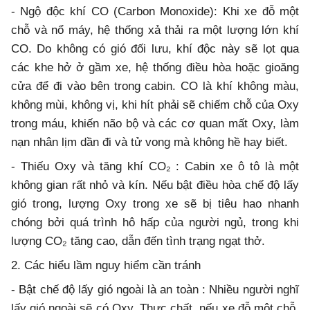
- Ngộ độc khí CO (Carbon Monoxide): Khi xe đỗ một
chỗ và nổ máy, hệ thống xả thải ra một lượng lớn khí
CO. Do không có gió đối lưu, khí độc này sẽ lọt qua
các khe hở ở gầm xe, hệ thống điều hòa hoặc gioăng
cửa để đi vào bên trong cabin. CO là khí không màu,
không mùi, không vị, khi hít phải sẽ chiếm chỗ của Oxy
trong máu, khiến não bộ và các cơ quan mất Oxy, làm
nạn nhân lịm dần đi và tử vong mà không hề hay biết.
- Thiếu Oxy và tăng khí CO₂ : Cabin xe ô tô là một
không gian rất nhỏ và kín. Nếu bật điều hòa chế độ lấy
gió trong, lượng Oxy trong xe sẽ bị tiêu hao nhanh
chóng bởi quá trình hô hấp của người ngủ, trong khi
lượng CO₂ tăng cao, dẫn đến tình trạng ngạt thở.
2. Các hiểu lầm nguy hiểm cần tránh
- Bật chế độ lấy gió ngoài là an toàn : Nhiều người nghĩ
lấy gió ngoài sẽ có Oxy. Thực chất, nếu xe đỗ một chỗ,