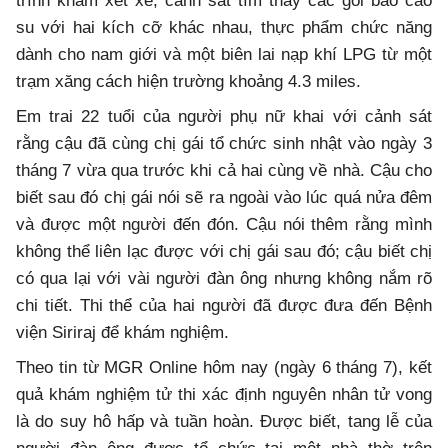
trình khám xét xe, cảnh sát tìm thấy các gói bao cao
su với hai kích cỡ khác nhau, thực phẩm chức năng
dành cho nam giới và một biên lai nạp khí LPG từ một
trạm xăng cách hiện trường khoảng 4.3 miles.
Em trai 22 tuổi của người phụ nữ khai với cảnh sát
rằng cậu đã cùng chị gái tổ chức sinh nhật vào ngày 3
tháng 7 vừa qua trước khi cả hai cùng về nhà. Cậu cho
biết sau đó chị gái nói sẽ ra ngoài vào lúc quá nửa đêm
và được một người đến đón. Cậu nói thêm rằng mình
không thể liên lạc được với chị gái sau đó; cậu biết chị
có qua lại với vài người đàn ông nhưng không nắm rõ
chi tiết. Thi thể của hai người đã được đưa đến Bệnh
viện Siriraj để khám nghiệm.
Theo tin từ MGR Online hôm nay (ngày 6 tháng 7), kết
quả khám nghiệm tử thi xác định nguyên nhân tử vong
là do suy hô hấp và tuần hoàn. Được biết, tang lễ của