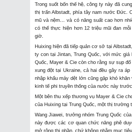
Trong suốt bốn thế hệ, công ty này đã cung 
thị trấn Albstadt, phía tây nam nước Đức. 
mũ và nệm… và có năng suất cao hơn nhi
có thể thực hiện hơn 12 triệu mũi đan mỗ
giờ.
Huixing hiện đã tiếp quản cơ sở tại Albstad
ty con tại Jintan, Trung Quốc, với mức giá 
Quốc, Mayer & Cie còn cho rằng sự sụp đổ 
xung đột tại Ukraine, cả hai đều gây ra áp
nhập khẩu máy dệt lớn cũng gặp khó khăn v
kinh tế phi truyền thống của nước này trước
Một bên thu xếp thương vụ Mayer & Cie cho
của Huixing tại Trung Quốc, một thị trường 
Wang Jiawei, trưởng nhóm Trung Quốc của c
này được các cơ quan chức năng phê duyệt
mở rộng thị phần, chứ không nhằm mục tiêu