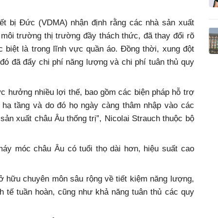
iết bị Đức (VDMA) nhận định rằng các nhà sản xuất
ôi trường thị trường đầy thách thức, đã thay đổi rõ
biệt là trong lĩnh vực quần áo. Đồng thời, xung đột
đó đã đẩy chi phí năng lượng và chi phí tuân thủ quy
 hưởng nhiều lợi thế, bao gồm các biện pháp hỗ trợ
à hạ tầng và do đó họ ngày càng thâm nhập vào các
sản xuất châu Âu thống trị”, Nicolai Strauch thuộc bộ
áy móc châu Âu có tuổi thọ dài hơn, hiệu suất cao
ở hữu chuyên môn sâu rộng về tiết kiệm năng lượng,
inh tế tuần hoàn, cũng như khả năng tuân thủ các quy