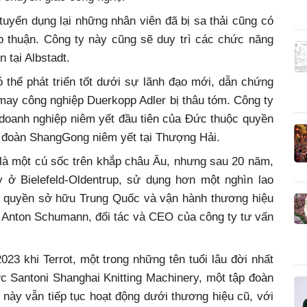
uyển dụng lại những nhân viên đã bị sa thải cũng có
 thuận. Công ty này cũng sẽ duy trì các chức năng
n tại Albstadt.
 thể phát triển tốt dưới sự lãnh đạo mới, dẫn chứng
ay công nghiệp Duerkopp Adler bị thâu tóm. Công ty
doanh nghiệp niêm yết đầu tiên của Đức thuộc quyền
 đoàn ShangGong niêm yết tại Thượng Hải.
 là một cú sốc trên khắp châu Âu, nhưng sau 20 năm,
 ở Bielefeld-Oldentrup, sử dụng hơn một nghìn lao
ới quyền sở hữu Trung Quốc và vận hành thương hiệu
”, Anton Schumann, đối tác và CEO của công ty tư vấn
 khi Terrot, một trong những tên tuổi lâu đời nhất
ược Santoni Shanghai Knitting Machinery, một tập đoàn
 này vẫn tiếp tục hoạt động dưới thương hiệu cũ, với