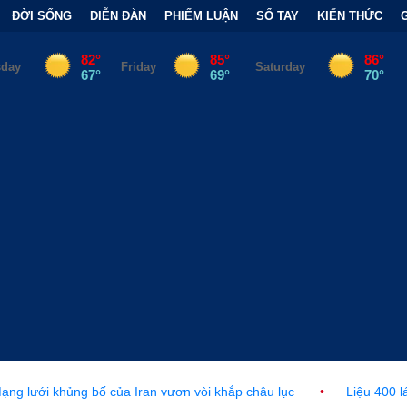
ĐỜI SỐNG
DIỄN ĐÀN
PHIẾM LUẬN
SỔ TAY
KIẾN THỨC
a Iran vươn vòi khắp châu lục
•
Liệu 400 lá phiếu của người ph