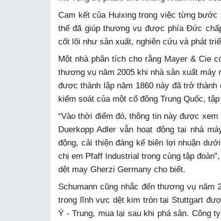
Cam kết của Huixing trong việc từng bước t
thể đã giúp thương vụ được phía Đức chấp
cốt lõi như sản xuất, nghiên cứu và phát triể
Một nhà phân tích cho rằng Mayer & Cie có
thương vụ năm 2005 khi nhà sản xuất máy m
được thành lập năm 1860 này đã trở thành 
kiểm soát của một cổ đông Trung Quốc, tập
“Vào thời điểm đó, thông tin này được xem
Duerkopp Adler vẫn hoạt động tại nhà máy
động, cải thiện đáng kể biên lợi nhuận dư
chị em Pfaff Industrial trong cùng tập đoàn
dệt may Gherzi Germany cho biết.
Schumann cũng nhắc đến thương vụ năm 2023
trong lĩnh vực dệt kim tròn tại Stuttgart đ
Ý - Trung, mua lại sau khi phá sản. Công ty