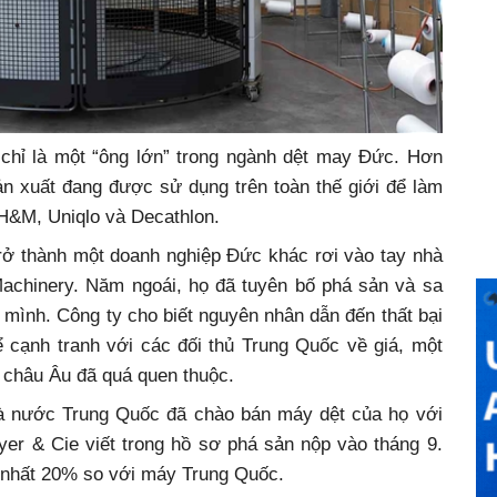
chỉ là một “ông lớn” trong ngành dệt may Đức. Hơn
n xuất đang được sử dụng trên toàn thế giới để làm
H&M, Uniqlo và Decathlon.
trở thành một doanh nghiệp Đức khác rơi vào tay nhà
Machinery. Năm ngoái, họ đã tuyên bố phá sản và sa
 mình. Công ty cho biết nguyên nhân dẫn đến thất bại
ể cạnh tranh với các đối thủ Trung Quốc về giá, một
 châu Âu đã quá quen thuộc.
hà nước Trung Quốc đã chào bán máy dệt của họ với
yer & Cie viết trong hồ sơ phá sản nộp vào tháng 9.
 nhất 20% so với máy Trung Quốc.