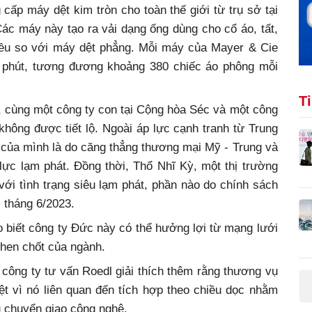
cấp máy dệt kim tròn cho toàn thế giới từ trụ sở tại
Các máy này tạo ra vải dạng ống dùng cho cổ áo, tất,
ều so với máy dệt phẳng. Mỗi máy của Mayer & Cie
i phút, tương đương khoảng 380 chiếc áo phông mỗi
T
t, cùng một công ty con tại Cộng hòa Séc và một công
không được tiết lộ. Ngoài áp lực cạnh tranh từ Trung
của mình là do căng thẳng thương mại Mỹ - Trung và
 lực lạm phát. Đồng thời, Thổ Nhĩ Kỳ, một thị trường
ới tình trạng siêu lạm phát, phần nào do chính sách
 tháng 6/2023.
 biết công ty Đức này có thể hưởng lợi từ mạng lưới
then chốt của ngành.
ông ty tư vấn Roedl giải thích thêm rằng thương vụ
 vì nó liên quan đến tích hợp theo chiều dọc nhằm
 chuyển giao công nghệ.