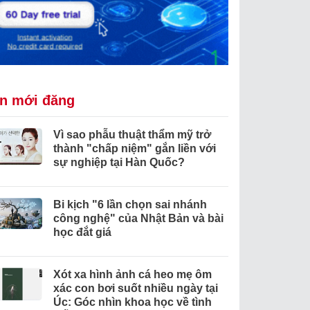
in mới đăng
Vì sao phẫu thuật thẩm mỹ trở
thành "chấp niệm" gắn liền với
sự nghiệp tại Hàn Quốc?
Bi kịch "6 lần chọn sai nhánh
công nghệ" của Nhật Bản và bài
học đắt giá
Xót xa hình ảnh cá heo mẹ ôm
xác con bơi suốt nhiều ngày tại
Úc: Góc nhìn khoa học về tình