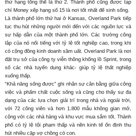
thứ hạng tổng thể là thứ 2. Thành phố cũng được tạp
chí Money xếp hạng số 15 là nơi tốt nhất để sinh sống.
Là thành phố lớn thứ hai ở Kansas, Overland Park tiếp
tục thu hút những người mới đến với các nguồn lực và
sự hấp dẫn của một thành phố lớn. Các trường công
lập của nó nổi tiếng với tỷ lệ tốt nghiệp cao, trong khi
có cộng đồng kinh doanh sầm uất. Overland Park là nơi
đặt trụ sở của công ty viễn thông khổng lồ Sprint, trong
số các nhà tuyển dụng khác- giúp tỷ lệ thất nghiệp
xuống thấp.
“Khả năng sống được” ghi nhận sự cân bằng giữa công
việc và phẩm chất cuộc sống và cũng cho thấy sự đa
dạng của các lựa chọn giải trí trong nhà và ngoài trời,
với 72 công viên và hơn 1.800 mẫu không gian mở,
cộng với các nhà hàng và khu vực mua sắm tốt. Thành
phố có tỷ lệ tội phạm thấp và nền kinh tế ổn định thu
hút nhiều cặp vợ chồng có con.