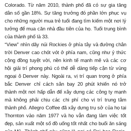
Colorado. Từ năm 2010, thành phố đã có sự gia tăng
dân số gần 18%. Sự tăng trưởng đó phần lớn phục vụ
cho những người mua trẻ tuổi đang tìm kiếm một nơi lý
tưởng để mua căn nhà đầu tiên của họ. Tuổi trung bình
của thành phố là 33.
“View” nhìn dãy núi Rockies ở phía tây và đường chân
trời Denver cao chót vót ở phía nam, cũng như ý thức
cộng đồng tuyệt vời, nền kinh tế mạnh mẽ và các cơ
hội giải trí phong phú có thể dễ dàng tiếp cận từ vùng
ngoại ô Denver này. Ngoài ra, vị trí quan trọng ở phía
bắc Denver chỉ cách sân bay 20 phút khiến nó trở
thành một nơi hấp dẫn để xây dựng các công ty mạnh
mà không phải chịu các chi phí cho vị trí trung tâm
thành phố. Allegro Coffee đã xây dựng trụ sở của họ tại
Thornton vào năm 1977 và họ vẫn đang làm việc tốt
đẹp, sản xuất một số đồ uống tốt nhất cho buổi ăn sáng