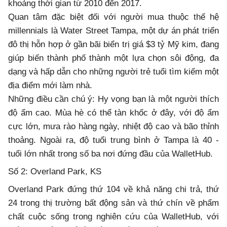
khoảng thời gian từ 2010 đến 2017.
Quan tâm đặc biệt đối với người mua thuộc thế hệ
millennials là Water Street Tampa, một dự án phát triển
đô thị hỗn hợp ở gần bãi biển trị giá $3 tỷ Mỹ kim, đang
giúp biến thành phố thành một lựa chọn sôi động, đa
dạng và hấp dẫn cho những người trẻ tuổi tìm kiếm một
địa điểm mới làm nhà.
Những điều cần chú ý: Hy vọng bạn là một người thích
độ ẩm cao. Mùa hè có thể tàn khốc ở đây, với độ ẩm
cực lớn, mưa rào hàng ngày, nhiệt độ cao và bão thỉnh
thoảng. Ngoài ra, độ tuổi trung bình ở Tampa là 40 -
tuổi lớn nhất trong số ba nơi đứng đầu của WalletHub.
Số 2: Overland Park, KS
Overland Park đứng thứ 104 về khả năng chi trả, thứ
24 trong thị trường bất động sản và thứ chín về phẩm
chất cuộc sống trong nghiên cứu của WalletHub, với