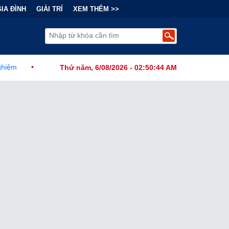
GIA ĐÌNH
GIẢI TRÍ
XEM THÊM >>
hính Thức Ban Hành Lệnh Cấm Robot Hút Bụi Thông Minh Sản Xuất T
Thứ năm, 6/08/2026 - 02:50:45 AM