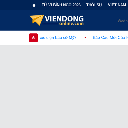
TỬ VI BÍNH NGỌ 2026
THỜI SỰ
VIỆT NAM
ổi cục diện bầu cử Mỹ?
•
Báo Cáo Mới Của Hạ Viện Mỹ Và Tran