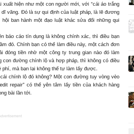
i xuất hiện như một con người mới, với “cái áo trắng
g dĩ vãng. Đó là sự qui định của luật pháp, là lẽ đương
c hội ban hành một đạo luật khác sửa đổi những qui
ên báo cáo tín dụng là không chính xác, thì điều bạn
 lầm đó. Chính bạn có thể làm điều này, một cách đơn
ải đóng tiền nhờ một công ty trung gian nào đó làm
ng con đường chính lộ và hợp pháp, thì không có điều
lệ phí, mà bạn lại không thể tự làm lấy được.
cái chính lộ đó không? Một con đường tuy vòng vèo
dit repair” có thể yên tâm lấy tiền của khách hàng
ng bài lần tới.
Advertisement