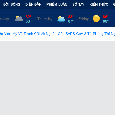
ĐỜI SỐNG
DIỄN ĐÀN
PHIẾM LUẬN
SỔ TAY
KIẾN THỨC
h Cãi Về Nguồn Gốc SARS-CoV-2 Từ Phòng Thí Nghiệm
•
FCC C