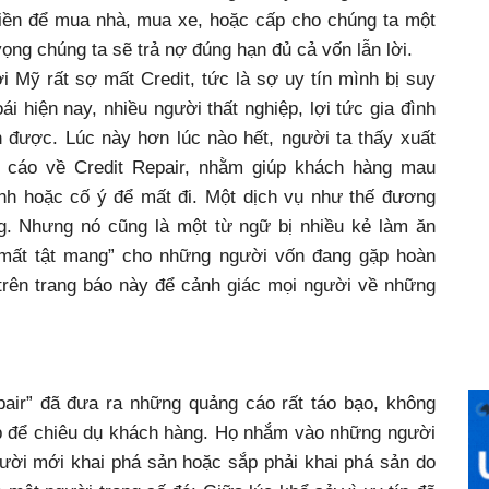
 tiền để mua nhà, mua xe, hoặc cấp cho chúng ta một
vọng chúng ta sẽ trả nợ đúng hạn đủ cả vốn lẫn lời.
i Mỹ rất sợ mất Credit, tức là sợ uy tín mình bị suy
ái hiện nay, nhiều người thất nghiệp, lợi tức gia đình
nh được. Lúc này hơn lúc nào hết, người ta thấy xuất
g cáo về Credit Repair, nhằm giúp khách hàng mau
tình hoặc cố ý để mất đi. Một dịch vụ như thế đương
ung. Nhưng nó cũng là một từ ngữ bị nhiều kẻ làm ăn
n mất tật mang” cho những người vốn đang gặp hoàn
 trên trang báo này để cảnh giác mọi người về những
pair” đã đưa ra những quảng cáo rất táo bạo, không
áp để chiêu dụ khách hàng. Họ nhắm vào những người
gười mới khai phá sản hoặc sắp phải khai phá sản do