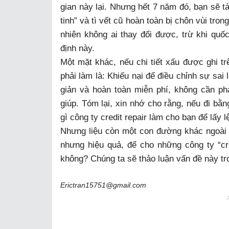
gian này lại. Nhưng hết 7 năm đó, bạn sẽ tá
tinh” và tì vết cũ hoàn toàn bị chôn vùi tron
nhiên không ai thay đổi được, trừ khi quố
định này.
Một mặt khác, nếu chi tiết xấu được ghi tr
phải làm là: Khiếu nại để điều chỉnh sự sai
giản và hoàn toàn miễn phí, không cần ph
giúp. Tóm lại, xin nhớ cho rằng, nếu đi bằ
gì công ty credit repair làm cho bạn để lấy 
Nhưng liệu còn một con đường khác ngoài 
nhưng hiệu quả, để cho những công ty “cre
không? Chúng ta sẽ thảo luận vấn đề này tro
Erictran15751@gmail.com