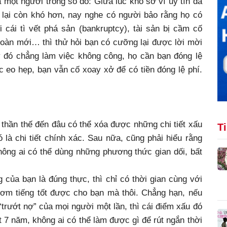
một người trong số đó: Giữa lúc khổ sở vì uy tín đã
 lại còn khó hơn, nay nghe có người bảo rằng họ có
i cái tì vết phá sản (bankruptcy), tài sản bị cầm cố
n toàn mới… thì thử hỏi bạn có cưỡng lại được lời mời
 đó chẳng làm việc không công, họ cần bạn đóng lệ
 eo hẹp, bạn vẫn cố xoay xở để có tiền đóng lệ phí.
 thần thế đến đâu có thể xóa được những chi tiết xấu
T
 là chi tiết chính xác. Sau nữa, cũng phải hiểu rằng
hông ai có thể dùng những phương thức gian dối, bất
ng của bạn là đúng thực, thì chỉ có thời gian cùng với
hơm tiếng tốt được cho bạn mà thôi. Chẳng hạn, nếu
“trướt nợ” của mọi người một lần, thì cái điểm xấu đó
ất 7 năm, không ai có thể làm được gì để rút ngắn thời