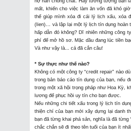
nợ nần chồng chất. Hãy tưởng tượng bạn là 
mất, khiến cho việc làm ăn vốn đã khó giờ
thể giúp mình xóa đi cái lý lịch xấu, xóa đ
(lien)… và lập lại một lý lịch tín dụng hoà
hấp dẫn đó không? Dĩ nhiên những công ty
phí để mở hồ sơ. Mặc dầu đang lúc tiền bạc
Và như vậy là... cá đã cắn câu!
* Sự thực như thế nào?
Không có một công ty “credit repair” nào dù
trong bản báo cáo tín dụng của bạn, nếu đó
trong một xã hội trọng pháp như Hoa Kỳ, k
lương để phục hồi uy tín cho bạn được.
Nếu những chi tiết xấu trong lý lịch tín dụ
thiện chí của bạn mới xây dựng lại danh t
bạn đã từng khai phá sản, nghĩa là đã từng 
chắc chắn sẽ đi theo tên tuổi của bạn ít nh