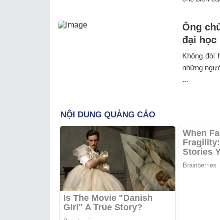
Ông chủ
đại học
Không đòi 
những người
...