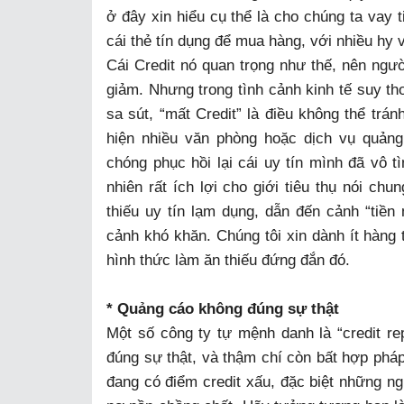
ở đây xin hiểu cụ thể là cho chúng ta vay
cái thẻ tín dụng để mua hàng, với nhiều hy 
Cái Credit nó quan trọng như thế, nên ngườ
giảm. Nhưng trong tình cảnh kinh tế suy tho
sa sút, “mất Credit” là điều không thể trá
hiện nhiều văn phòng hoặc dịch vụ quản
chóng phục hồi lại cái uy tín mình đã vô 
nhiên rất ích lợi cho giới tiêu thụ nói ch
thiếu uy tín lạm dụng, dẫn đến cảnh “tiề
cảnh khó khăn. Chúng tôi xin dành ít hàng
hình thức làm ăn thiếu đứng đắn đó.
* Quảng cáo không đúng sự thật
Một số công ty tự mệnh danh là “credit re
đúng sự thật, và thậm chí còn bất hợp ph
đang có điểm credit xấu, đặc biệt những n