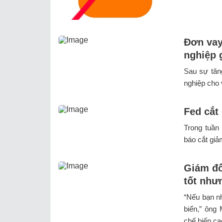
Đơn vay
nghiệp 
Sau sự tăn
nghiệp cho 
Fed cắt
Trong tuần
báo cắt giảm
Giám đố
tốt như
“Nếu bạn n
biến,” ông
chế biến cao