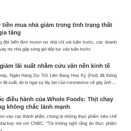
 tiền mua nhà giảm trong tình trạng thất
gia tăng
g đột biến đơn mượn nợ nhà chỉ vài tuần trước, các doanh
vay nợ nhà gặp sóng gió tiếp tục vào tuần trước
 giảm lãi suất nhằm cứu vãn nền kinh tế
 này, Ngân Hàng Dự Trữ Liên Bang Hoa Kỳ (Fed) đã thông
 lãi suất, do lo ngại sự lây lan của coronavirus sẽ gây ảnh ...
c điều hành của Whole Foods: Thịt chay
ng không chắc lành mạnh
hìn vào các thành phần, chúng là những thực phẩm siêu chế
 Mackey nói với CNBC. “Tôi không nghĩ rằng ăn thực phẩm
 ...