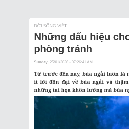
ĐỜI SỐNG VIỆT
Những dấu hiệu cho 
phòng tránh
Sunday
, 25/01/2026 - 07:26:41 AM
Từ trước đến nay, bùa ngải luôn là
ít lời đồn đại về bùa ngải và thậ
những tai họa khôn lường mà bùa ng