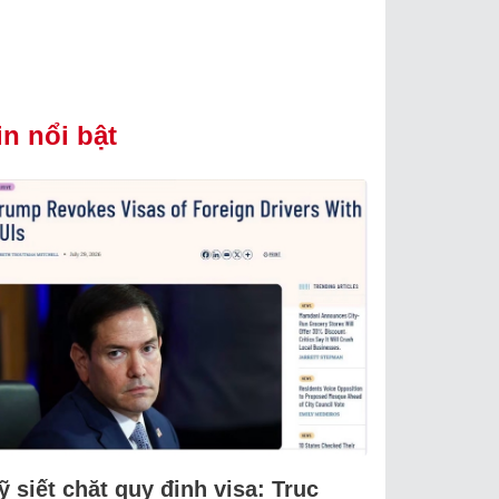
in nổi bật
 siết chặt quy định visa: Trục