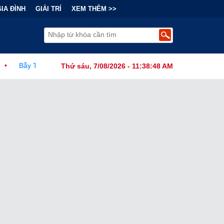
GIA ĐÌNH
GIẢI TRÍ
XEM THÊM >>
 Đằng Sau "Cơn Sốt" Trà Sữa Nhượng Quyền: Lợi Nhuận Thuộc Về Ai
Thứ sáu, 7/08/2026 - 11:38:49 AM