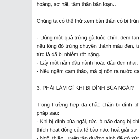
hoảng, sợ hãi, tâm thần bấn loạn…
Chúng ta có thể thử xem bản thân có bị trú
- Dùng một quả trứng gà luộc chín, đem lăn 
nếu lòng đỏ trứng chuyển thành màu đen, tứ
tức là đã bị nhiễm rất nặng.
- Lấy một nắm đậu nành hoặc đậu đen nhai, n
- Nếu ngậm cam thảo, mà bị nôn ra nước cam
3. PHẢI LÀM GÌ KHI BỊ DÍNH BÙA NGẢI?
Trong trường hợp đã chắc chắn bị dính ph
pháp sau:
- Khi bị dính bùa ngải, tức là não đang bị 
thích hoạt động của tế bào não, hoá giải sự
- Ngồi thiền, luyên tập dưỡng sinh để có sức