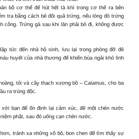
oàn bộ cơ thể để hút hết tà khí trong cơ thể ra bên
iểm tra bằng cách bẻ đôi quả trứng, nếu lòng đỏ trứng
nh công. Trứng gà sau khi lăn phải bỏ đi, không được
lập tức đến nhà hộ sinh, lưu lại trong phòng đỡ đẻ
áu huyết của nhà thương để khiến bùa ngải khó linh
g hoàng, tỏi và cây thạch xương bồ – Calamus, cho ba
ầu ra trùng độc.
 với bạn để ổn định lại cảm xúc, để một chén nước
 niệm phật, sau đó uống cạn chén nước.
 hơn, tránh xa những xô bồ, bon chen để tìm thấy sự