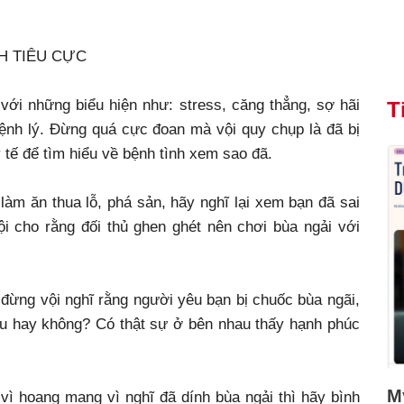
H TIÊU CỰC
với những biểu hiện như: stress, căng thẳng, sợ hãi
T
ệnh lý. Đừng quá cực đoan mà vội quy chụp là đã bị
 tế để tìm hiểu về bệnh tình xem sao đã.
làm ăn thua lỗ, phá sản, hãy nghĩ lại xem bạn đã sai
i cho rằng đối thủ ghen ghét nên chơi bùa ngải với
 đừng vội nghĩ rằng người yêu bạn bị chuốc bùa ngãi,
au hay không? Có thật sự ở bên nhau thấy hạnh phúc
Mỹ
 vì hoang mang vì nghĩ đã dính bùa ngải thì hãy bình