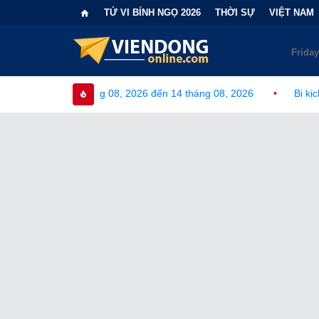
TỬ VI BÍNH NGỌ 2026
THỜI SỰ
VIỆT NAM
ng 08, 2026 đến 14 tháng 08, 2026
•
Bi kịch "6 lần chọn sai n