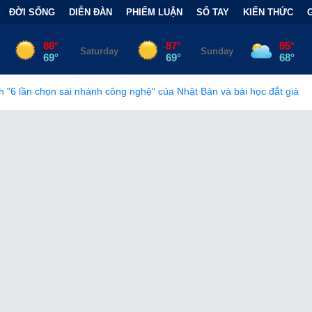
ĐỜI SỐNG
DIỄN ĐÀN
PHIẾM LUẬN
SỔ TAY
KIẾN THỨC
hánh công nghệ" của Nhật Bản và bài học đắt giá
•
Bẫy Tài Chính