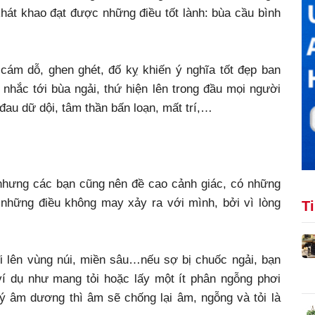
hát khao đạt được những điều tốt lành: bùa cầu bình
cám dỗ, ghen ghét, đố kỵ khiến ý nghĩa tốt đẹp ban
nhắc tới bùa ngải, thứ hiện lên trong đầu mọi người
đau dữ dội, tâm thần bấn loạn, mất trí,…
nhưng các bạn cũng nên đề cao cảnh giác, có những
 những điều không may xảy ra với mình, bởi vì lòng
T
i lên vùng núi, miền sâu…nếu sợ bị chuốc ngải, bạn
í dụ như mang tỏi hoặc lấy một ít phân ngỗng phơi
ý âm dương thì âm sẽ chống lại âm, ngỗng và tỏi là