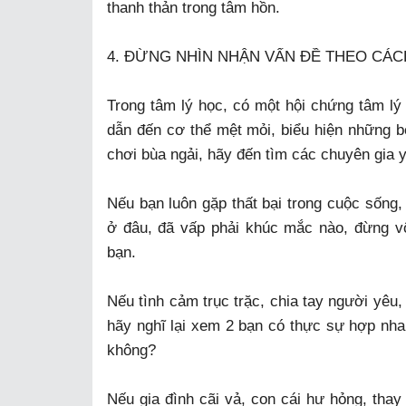
thanh thản trong tâm hồn.
4. ĐỪNG NHÌN NHẬN VẤN ĐỀ THEO CÁC
Trong tâm lý học, có một hội chứng tâm lý 
dẫn đến cơ thể mệt mỏi, biểu hiện những b
chơi bùa ngải, hãy đến tìm các chuyên gia y
Nếu bạn luôn gặp thất bại trong cuộc sống, 
ở đâu, đã vấp phải khúc mắc nào, đừng vộ
bạn.
Nếu tình cảm trục trặc, chia tay người yêu,
hãy nghĩ lại xem 2 bạn có thực sự hợp nh
không?
Nếu gia đình cãi vả, con cái hư hỏng, thay