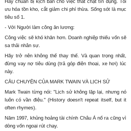
Hãy chuẩn bị kịch bản cho việc thắt chặt tín dụng. Tối
ưu hóa tồn kho, cắt giảm chi phí thừa. Sống sót là mục
tiêu số 1.
- Với Người làm công ăn lương:
Công việc sẽ khó khăn hơn. Doanh nghiệp thiếu vốn sẽ
sa thải nhân sự.
Hãy trở nên không thể thay thế. Và quan trọng nhất,
đừng vay nợ tiêu dùng (trả góp điện thoại, xe hơi) lúc
này.
CÂU CHUYỆN CỦA MARK TWAIN VÀ LỊCH SỬ
Mark Twain từng nói: "Lịch sử không lặp lại, nhưng nó
luôn có vần điệu." (History doesn't repeat itself, but it
often rhymes).
Năm 1997, khủng hoảng tài chính Châu Á nổ ra cũng vì
dòng vốn ngoại rút chạy.