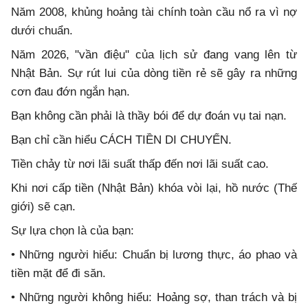
Năm 2008, khủng hoảng tài chính toàn cầu nổ ra vì nợ
dưới chuẩn.
Năm 2026, "vần điệu" của lịch sử đang vang lên từ
Nhật Bản. Sự rút lui của dòng tiền rẻ sẽ gây ra những
cơn đau đớn ngắn hạn.
Bạn không cần phải là thầy bói để dự đoán vụ tai nạn.
Bạn chỉ cần hiểu CÁCH TIỀN DI CHUYỂN.
Tiền chảy từ nơi lãi suất thấp đến nơi lãi suất cao.
Khi nơi cấp tiền (Nhật Bản) khóa vòi lại, hồ nước (Thế
giới) sẽ cạn.
Sự lựa chọn là của bạn:
• Những người hiểu: Chuẩn bị lương thực, áo phao và
tiền mặt để đi săn.
• Những người không hiểu: Hoảng sợ, than trách và bị