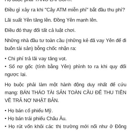
Điều gì xảy ra khi "Cây ATM miễn phí" bắt đầu thu phí?
Lãi suất Yên tăng lên. Đồng Yên mạnh lên.
Điều đó thay đổi tất cả luật chơi.
Những nhà đầu tư toàn cầu (những kẻ đã vay Yên để đi
buôn tài sản) bỗng chốc nhận ra:
• Chi phí trả lãi vay tăng vọt.
• Số nợ gốc (tính bằng Yên) phình to ra khi quy đổi
ngược lại.
Họ buộc phải làm một hành động duy nhất để cứu
mạng: BÁN THÁO TÀI SẢN TOÀN CẦU ĐỂ THU TIỀN
VỀ TRẢ NỢ NHẬT BẢN.
• Họ bán cổ phiếu Mỹ.
• Họ bán trái phiếu Châu Âu.
• Họ rút vốn khỏi các thị trường mới nổi như ở Đông