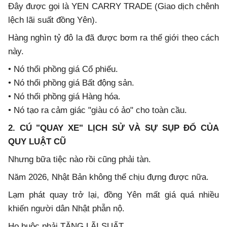
Đây được gọi là YEN CARRY TRADE (Giao dịch chênh
lệch lãi suất đồng Yên).
Hàng nghìn tỷ đô la đã được bơm ra thế giới theo cách
này.
• Nó thổi phồng giá Cổ phiếu.
• Nó thổi phồng giá Bất động sản.
• Nó thổi phồng giá Hàng hóa.
• Nó tạo ra cảm giác "giàu có ảo" cho toàn cầu.
2. CÚ "QUAY XE" LỊCH SỬ VÀ SỰ SỤP ĐỔ CỦA
QUY LUẬT CŨ
Nhưng bữa tiệc nào rồi cũng phải tàn.
Năm 2026, Nhật Bản không thể chịu đựng được nữa.
Lạm phát quay trở lại, đồng Yên mất giá quá nhiều
khiến người dân Nhật phẫn nộ.
Họ buộc phải TĂNG LÃI SUẤT.