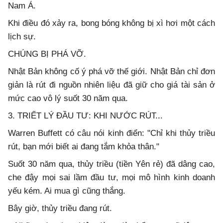
Nam Á.
Khi điều đó xảy ra, bong bóng không bị xì hơi một cách
lịch sự.
CHÚNG BỊ PHÁ VỠ.
Nhật Bản không cố ý phá vỡ thế giới. Nhật Bản chỉ đơn
giản là rút đi nguồn nhiên liệu đã giữ cho giá tài sản ở
mức cao vô lý suốt 30 năm qua.
3. TRIẾT LÝ ĐẦU TƯ: KHI NƯỚC RÚT...
Warren Buffett có câu nói kinh điển: "Chỉ khi thủy triều
rút, bạn mới biết ai đang tắm khỏa thân."
Suốt 30 năm qua, thủy triều (tiền Yên rẻ) đã dâng cao,
che đậy mọi sai lầm đầu tư, mọi mô hình kinh doanh
yếu kém. Ai mua gì cũng thắng.
Bây giờ, thủy triều đang rút.