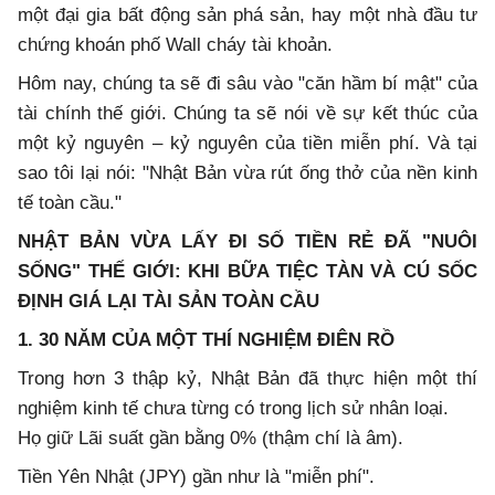
một đại gia bất động sản phá sản, hay một nhà đầu tư
chứng khoán phố Wall cháy tài khoản.
Hôm nay, chúng ta sẽ đi sâu vào "căn hầm bí mật" của
tài chính thế giới. Chúng ta sẽ nói về sự kết thúc của
một kỷ nguyên – kỷ nguyên của tiền miễn phí. Và tại
sao tôi lại nói: "Nhật Bản vừa rút ống thở của nền kinh
tế toàn cầu."
NHẬT BẢN VỪA LẤY ĐI SỐ TIỀN RẺ ĐÃ "NUÔI
SỐNG" THẾ GIỚI: KHI BỮA TIỆC TÀN VÀ CÚ SỐC
ĐỊNH GIÁ LẠI TÀI SẢN TOÀN CẦU
1. 30 NĂM CỦA MỘT THÍ NGHIỆM ĐIÊN RỒ
Trong hơn 3 thập kỷ, Nhật Bản đã thực hiện một thí
nghiệm kinh tế chưa từng có trong lịch sử nhân loại.
Họ giữ Lãi suất gần bằng 0% (thậm chí là âm).
Tiền Yên Nhật (JPY) gần như là "miễn phí".