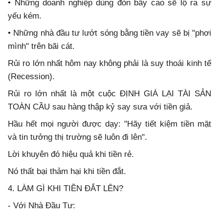
• Những doanh nghiệp dùng đòn bẩy cao sẽ lộ ra sự
yếu kém.
• Những nhà đầu tư lướt sóng bằng tiền vay sẽ bị "phơi
mình" trên bãi cát.
Rủi ro lớn nhất hôm nay không phải là suy thoái kinh tế
(Recession).
Rủi ro lớn nhất là một cuộc ĐỊNH GIÁ LẠI TÀI SẢN
TOÀN CẦU sau hàng thập kỷ say sưa với tiền giả.
Hầu hết mọi người được dạy: "Hãy tiết kiệm tiền mặt
và tin tưởng thị trường sẽ luôn đi lên".
Lời khuyên đó hiệu quả khi tiền rẻ.
Nó thất bại thảm hại khi tiền đắt.
4. LÀM GÌ KHI TIỀN ĐẮT LÊN?
- Với Nhà Đầu Tư: