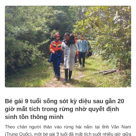
Bé gái 9 tuổi sống sót kỳ diệu sau gần 20
giờ mất tích trong rừng nhờ quyết định
sinh tồn thông minh
Theo chân người thân vào rừng hái nấm tại tỉnh Vân Nam
(Trung Quốc), một bé gái 9 tuổi đã mất tích suốt nhiều giờ giữa