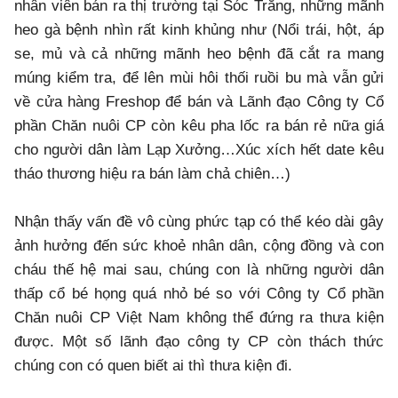
nhân viên bán ra thị trường tại Sóc Trăng, những mãnh
heo gà bệnh nhìn rất kinh khủng như (Nổi trái, hột, áp
se, mủ và cả những mãnh heo bệnh đã cắt ra mang
múng kiểm tra, để lên mùi hôi thối ruồi bu mà vẫn gửi
về cửa hàng Freshop để bán và Lãnh đạo Công ty Cổ
phần Chăn nuôi CP còn kêu pha lốc ra bán rẻ nữa giá
cho người dân làm Lạp Xưởng…Xúc xích hết date kêu
tháo thương hiệu ra bán làm chả chiên…)
Nhận thấy vấn đề vô cùng phức tạp có thể kéo dài gây
ảnh hưởng đến sức khoẻ nhân dân, cộng đồng và con
cháu thế hệ mai sau, chúng con là những người dân
thấp cổ bé họng quá nhỏ bé so với Công ty Cổ phần
Chăn nuôi CP Việt Nam không thể đứng ra thưa kiện
được. Một số lãnh đạo công ty CP còn thách thức
chúng con có quen biết ai thì thưa kiện đi.