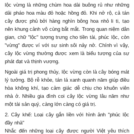
lộc vừng là những chùm hoa dài buông rủ như những
dải pháo hoa màu đỏ hoặc hồng đỏ. Khi nở rộ, cả tán
cây được phủ bởi hàng nghìn bông hoa nhỏ li ti, tạo
nên khung cảnh vô cùng bắt mắt. Trong quan niệm dân
gian, chữ "lộc" tượng trưng cho tiền tài, phúc lộc, còn
"vừng" được ví với sự sinh sôi nảy nở. Chính vì vậy,
cây lộc vừng thường được xem là biểu tượng của sự
phát đạt và thịnh vượng.
Ngoài giá trị phong thủy, lộc vừng còn là cây bóng mát
lý tưởng. Bộ rễ khỏe, tán lá xanh quanh năm giúp điều
hòa không khí, tạo cảm giác dễ chịu cho khuôn viên
nhà ở. Nhiều gia đình coi cây lộc vừng lâu năm như
một tài sản quý, càng lớn càng có giá trị.
2. Cây khế: Loại cây gắn liền với hình ảnh "phúc lộc
đầy nhà"
Nhắc đến những loại cây được người Việt yêu thích