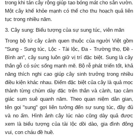
trong khi tán cây rộng giúp tạo bóng mát cho sân vườn.
Một cây khế khỏe mạnh có thể cho thu hoạch quả liên
tục trong nhiều năm.
3. Cây sung: Biểu tượng của sự sung túc, viên mãn
Trong bộ tứ cây cảnh quen thuộc của người Việt gồm
"Sung - Sung túc, Lộc - Tài lộc, Đa - Trường thọ, Đề -
Bình an", cây sung luôn giữ vị trí đặc biệt. Sung là cây
thân gỗ có sức sống mạnh mẽ. Bộ rễ phát triển tốt, khả
năng thích nghi cao giúp cây sinh trưởng trong nhiều
điều kiện khác nhau. Điểm đặc biệt của cây là quả mọc
thành từng chùm dày đặc trên thân và cành, tạo cảm
giác sum suê quanh năm. Theo quan niệm dân gian,
tên gọi "sung" gợi liên tưởng đến sự sung túc, đầy đủ
và no ấm. Hình ảnh cây lúc nào cũng dày quả được
xem là biểu tượng của tài lộc dồi dào, gia đình đông
vui, con cháu đề huề.