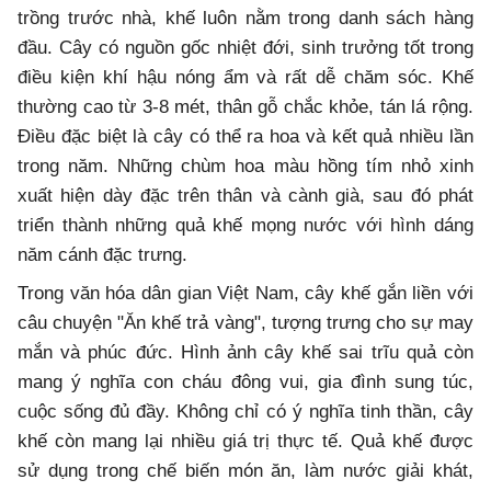
trồng trước nhà, khế luôn nằm trong danh sách hàng
đầu. Cây có nguồn gốc nhiệt đới, sinh trưởng tốt trong
điều kiện khí hậu nóng ẩm và rất dễ chăm sóc. Khế
thường cao từ 3-8 mét, thân gỗ chắc khỏe, tán lá rộng.
Điều đặc biệt là cây có thể ra hoa và kết quả nhiều lần
trong năm. Những chùm hoa màu hồng tím nhỏ xinh
xuất hiện dày đặc trên thân và cành già, sau đó phát
triển thành những quả khế mọng nước với hình dáng
năm cánh đặc trưng.
Trong văn hóa dân gian Việt Nam, cây khế gắn liền với
câu chuyện "Ăn khế trả vàng", tượng trưng cho sự may
mắn và phúc đức. Hình ảnh cây khế sai trĩu quả còn
mang ý nghĩa con cháu đông vui, gia đình sung túc,
cuộc sống đủ đầy. Không chỉ có ý nghĩa tinh thần, cây
khế còn mang lại nhiều giá trị thực tế. Quả khế được
sử dụng trong chế biến món ăn, làm nước giải khát,