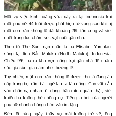
Một vụ việc kinh hoàng vừa xảy ra tại Indonesia khi
một phụ nữ 44 tuổi được phát hiện tử vong sau khi bị
một con trăn khổng lồ dài khoảng 26ft tấn công và siết
chết trong lúc chăm sóc vật nuôi gần nhà.
Theo tờ The Sun, nạn nhân là bà Elisabet Yamalau,
sống tại tỉnh Bắc Maluku (North Maluku), Indonesia.
Chiều 9/6, bà ra khu vực nông trại gần nhà để chăm
sóc gia súc, gia cầm như thường lệ.
Tuy nhiên, một con trăn khổng lồ được cho là đang ẩn
nấp trong bụi rậm bất ngờ lao ra tấn công. Con vật cắn
vào chân nạn nhân rồi dùng thân mình quấn chặt, siết
khiến bà không thể chống cự. Tiếng la hét của người
phụ nữ nhanh chóng chìm vào im lặng.
Đến tối cùng ngày, thấy vợ mãi không trở về, ông