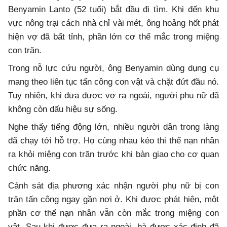
Benyamin Lanto (52 tuổi) bắt đầu đi tìm. Khi đến khu
vực nông trại cách nhà chỉ vài mét, ông hoảng hốt phát
hiện vợ đã bất tỉnh, phần lớn cơ thể mắc trong miệng
con trăn.
Trong nỗ lực cứu người, ông Benyamin dùng dụng cụ
mang theo liên tục tấn công con vật và chặt đứt đầu nó.
Tuy nhiên, khi đưa được vợ ra ngoài, người phụ nữ đã
không còn dấu hiệu sự sống.
Nghe thấy tiếng động lớn, nhiều người dân trong làng
đã chạy tới hỗ trợ. Họ cùng nhau kéo thi thể nạn nhân
ra khỏi miệng con trăn trước khi bàn giao cho cơ quan
chức năng.
Cảnh sát địa phương xác nhận người phụ nữ bị con
trăn tấn công ngay gần nơi ở. Khi được phát hiện, một
phần cơ thể nạn nhân vẫn còn mắc trong miệng con
vật. Sau khi được đưa ra ngoài, bà được xác định đã