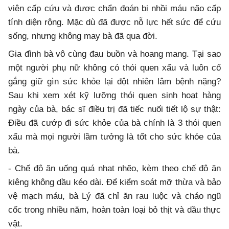
viện cấp cứu và được chẩn đoán bị nhồi máu não cấp
tính diện rộng. Mặc dù đã được nỗ lực hết sức để cứu
sống, nhưng không may bà đã qua đời.
Gia đình bà vô cùng đau buồn và hoang mang. Tại sao
một người phụ nữ không có thói quen xấu và luôn cố
gắng giữ gìn sức khỏe lại đột nhiên lâm bệnh nặng?
Sau khi xem xét kỹ lưỡng thói quen sinh hoạt hàng
ngày của bà, bác sĩ điều trị đã tiếc nuối tiết lộ sự thật:
Điều đã cướp đi sức khỏe của bà chính là 3 thói quen
xấu mà mọi người lầm tưởng là tốt cho sức khỏe của
bà.
- Chế độ ăn uống quá nhạt nhẽo, kèm theo chế độ ăn
kiêng không dầu kéo dài. Để kiểm soát mỡ thừa và bảo
vệ mạch máu, bà Lý đã chỉ ăn rau luộc và cháo ngũ
cốc trong nhiều năm, hoàn toàn loại bỏ thịt và dầu thực
vật.