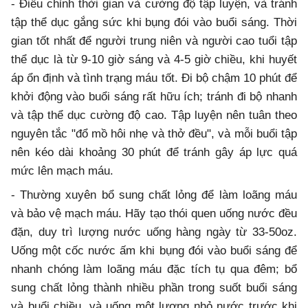
- Điều chỉnh thời gian và cường độ tập luyện, và tránh
tập thể dục gắng sức khi bụng đói vào buổi sáng. Thời
gian tốt nhất để người trung niên và người cao tuổi tập
thể dục là từ 9-10 giờ sáng và 4-5 giờ chiều, khi huyết
áp ổn định và tình trạng máu tốt. Đi bộ chậm 10 phút để
khởi động vào buổi sáng rất hữu ích; tránh đi bộ nhanh
và tập thể dục cường độ cao. Tập luyện nên tuân theo
nguyên tắc "đổ mồ hôi nhẹ và thở đều", và mỗi buổi tập
nên kéo dài khoảng 30 phút để tránh gây áp lực quá
mức lên mạch máu.
- Thường xuyên bổ sung chất lỏng để làm loãng máu
và bảo vệ mạch máu. Hãy tạo thói quen uống nước đều
đặn, duy trì lượng nước uống hàng ngày từ 33-50oz.
Uống một cốc nước ấm khi bụng đói vào buổi sáng để
nhanh chóng làm loãng máu đặc tích tụ qua đêm; bổ
sung chất lỏng thành nhiều phần trong suốt buổi sáng
và buổi chiều, và uống một lượng nhỏ nước trước khi