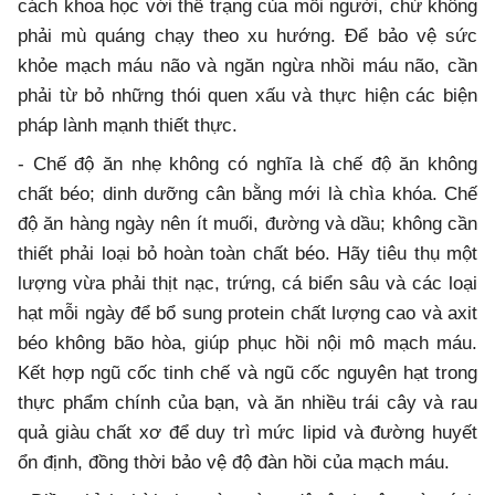
cách khoa học với thể trạng của mỗi người, chứ không
phải mù quáng chạy theo xu hướng. Để bảo vệ sức
khỏe mạch máu não và ngăn ngừa nhồi máu não, cần
phải từ bỏ những thói quen xấu và thực hiện các biện
pháp lành mạnh thiết thực.
- Chế độ ăn nhẹ không có nghĩa là chế độ ăn không
chất béo; dinh dưỡng cân bằng mới là chìa khóa. Chế
độ ăn hàng ngày nên ít muối, đường và dầu; không cần
thiết phải loại bỏ hoàn toàn chất béo. Hãy tiêu thụ một
lượng vừa phải thịt nạc, trứng, cá biển sâu và các loại
hạt mỗi ngày để bổ sung protein chất lượng cao và axit
béo không bão hòa, giúp phục hồi nội mô mạch máu.
Kết hợp ngũ cốc tinh chế và ngũ cốc nguyên hạt trong
thực phẩm chính của bạn, và ăn nhiều trái cây và rau
quả giàu chất xơ để duy trì mức lipid và đường huyết
ổn định, đồng thời bảo vệ độ đàn hồi của mạch máu.