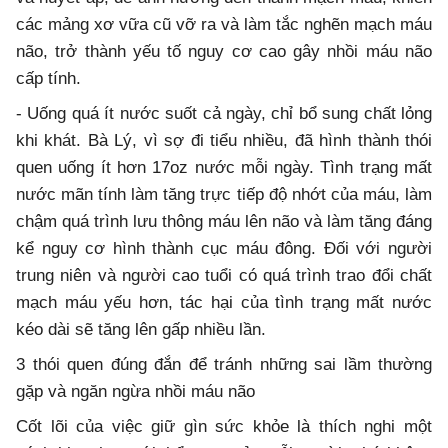
các mảng xơ vữa cũ vỡ ra và làm tắc nghẽn mạch máu
não, trở thành yếu tố nguy cơ cao gây nhồi máu não
cấp tính.
- Uống quá ít nước suốt cả ngày, chỉ bổ sung chất lỏng
khi khát. Bà Lý, vì sợ đi tiểu nhiều, đã hình thành thói
quen uống ít hơn 17oz nước mỗi ngày. Tình trạng mất
nước mãn tính làm tăng trực tiếp độ nhớt của máu, làm
chậm quá trình lưu thông máu lên não và làm tăng đáng
kể nguy cơ hình thành cục máu đông. Đối với người
trung niên và người cao tuổi có quá trình trao đổi chất
mạch máu yếu hơn, tác hại của tình trạng mất nước
kéo dài sẽ tăng lên gấp nhiều lần.
3 thói quen đúng đắn để tránh những sai lầm thường
gặp và ngăn ngừa nhồi máu não
Cốt lõi của việc giữ gìn sức khỏe là thích nghi một