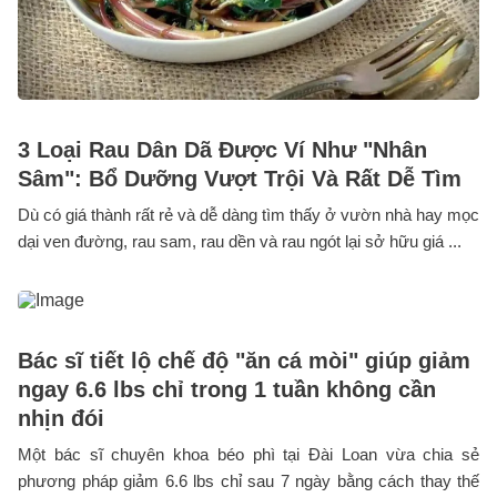
3 Loại Rau Dân Dã Được Ví Như "Nhân
Sâm": Bổ Dưỡng Vượt Trội Và Rất Dễ Tìm
Dù có giá thành rất rẻ và dễ dàng tìm thấy ở vườn nhà hay mọc
dại ven đường, rau sam, rau dền và rau ngót lại sở hữu giá ...
Bác sĩ tiết lộ chế độ "ăn cá mòi" giúp giảm
ngay 6.6 lbs chỉ trong 1 tuần không cần
nhịn đói
Một bác sĩ chuyên khoa béo phì tại Đài Loan vừa chia sẻ
phương pháp giảm 6.6 lbs chỉ sau 7 ngày bằng cách thay thế