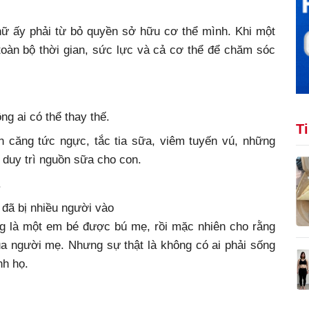
ữ ấy phải từ bỏ quyền sở hữu cơ thể mình. Khi một
oàn bộ thời gian, sức lực và cả cơ thể để chăm sóc
g ai có thể thay thế.
T
n căng tức ngực, tắc tia sữa, viêm tuyến vú, những
ể duy trì nguồn sữa cho con.
.
đã bị nhiều người vào
ng là một em bé được bú mẹ, rồi mặc nhiên cho rằng
ủa người mẹ. Nhưng sự thật là không có ai phải sống
nh họ.