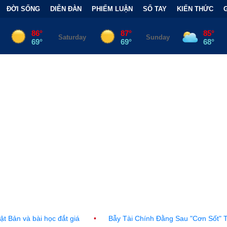
ĐỜI SỐNG
DIỄN ĐÀN
PHIẾM LUẬN
SỔ TAY
KIẾN THỨC
t giá
•
Bẫy Tài Chính Đằng Sau "Cơn Sốt" Trà Sữa Nhượng Quy