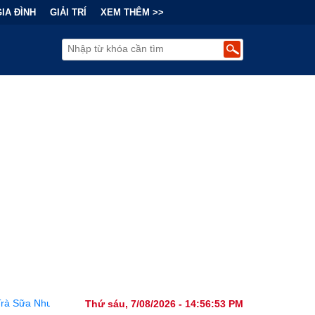
GIA ĐÌNH
GIẢI TRÍ
XEM THÊM >>
ền: Lợi Nhuận Thuộc Về Ai?
•
Châu Âu trước làn sóng ngầm: Mạ
Thứ sáu, 7/08/2026 - 14:56:55 PM