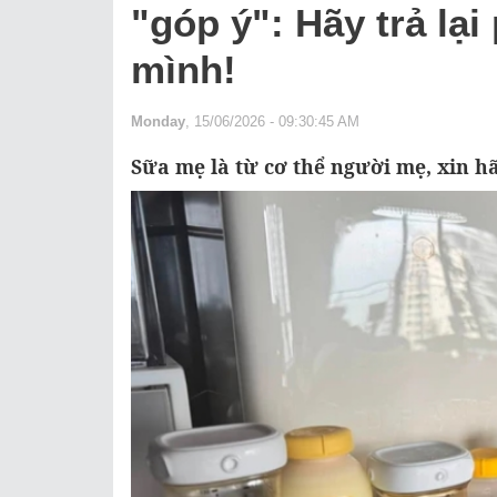
"góp ý": Hãy trả lạ
mình!
Monday
, 15/06/2026 - 09:30:45 AM
Sữa mẹ là từ cơ thể người mẹ, xin h