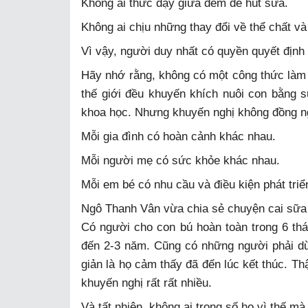
Không ai thức dậy giữa đêm để hút sữa.
Không ai chịu những thay đổi về thể chất và
Vì vậy, người duy nhất có quyền quyết định 
Hãy nhớ rằng, không có một công thức làm 
thế giới đều khuyến khích nuôi con bằng 
khoa học. Nhưng khuyến nghị không đồng ng
Mỗi gia đình có hoàn cảnh khác nhau.
Mỗi người mẹ có sức khỏe khác nhau.
Mỗi em bé có nhu cầu và điều kiện phát triể
Ngô Thanh Vân vừa chia sẻ chuyện cai sữa 
Có người cho con bú hoàn toàn trong 6 th
đến 2-3 năm. Cũng có những người phải d
giản là họ cảm thấy đã đến lúc kết thúc. 
khuyến nghị rất rất nhiều.
Và tất nhiên, không ai trong số họ vì thế mà