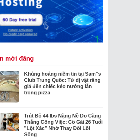
in mới đăng
Khủng hoảng niềm tin tại Sam"s
Club Trung Quốc: Từ dị vật răng
giả đến chiếc kéo nướng lẫn
trong pizza
Trút Bỏ 44 lbs Nặng Nề Do Căng
Thẳng Công Việc: Cô Gái 26 Tuổi
"Lột Xác" Nhờ Thay Đổi Lối
Sống