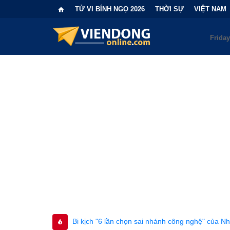
TỬ VI BÍNH NGỌ 2026
THỜI SỰ
VIỆT NAM
Bi kịch "6 lần chọn sai nhánh công nghệ" của Nhật Bản và bài học đắ