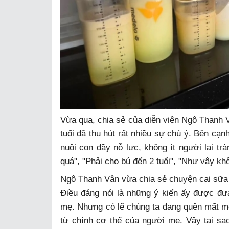
Vừa qua, chia sẻ của diễn viên Ngô Thanh V
tuổi đã thu hút rất nhiều sự chú ý. Bên cạ
nuôi con đầy nỗ lực, không ít người lại tr
quá", "Phải cho bú đến 2 tuổi", "Như vậy khô
Ngô Thanh Vân vừa chia sẻ chuyện cai sữa 
Điều đáng nói là những ý kiến ấy được đư
mẹ. Nhưng có lẽ chúng ta đang quên mất mộ
từ chính cơ thể của người mẹ. Vậy tại sa