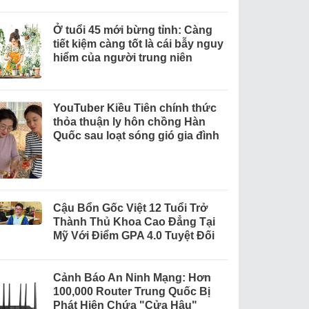
Ở tuổi 45 mới bừng tỉnh: Càng
tiết kiệm càng tốt là cái bẫy nguy
hiểm của người trung niên
YouTuber Kiều Tiên chính thức
thỏa thuận ly hôn chồng Hàn
Quốc sau loạt sóng gió gia đình
Cậu Bổn Gốc Việt 12 Tuổi Trở
Thành Thủ Khoa Cao Đẳng Tại
Mỹ Với Điểm GPA 4.0 Tuyệt Đối
Cảnh Báo An Ninh Mạng: Hơn
100,000 Router Trung Quốc Bị
Phát Hiện Chứa "Cửa Hậu"