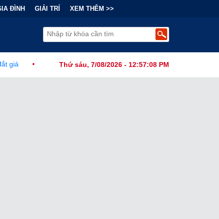
GIA ĐÌNH
GIẢI TRÍ
XEM THÊM >>
 Chính Đằng Sau "Cơn Sốt" Trà Sữa Nhượng Quyền: Lợi Nhuận Thuộc 
Thứ sáu, 7/08/2026 - 12:57:10 PM