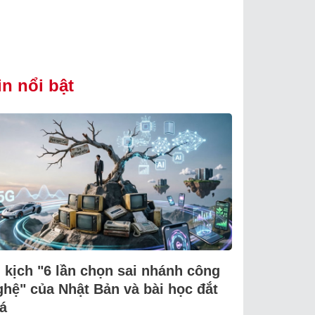
in nổi bật
i kịch "6 lần chọn sai nhánh công
ghệ" của Nhật Bản và bài học đắt
á