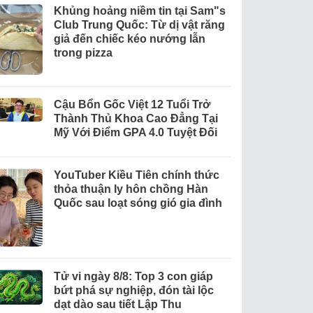
Khủng hoảng niềm tin tại Sam"s
Club Trung Quốc: Từ dị vật răng
giả đến chiếc kéo nướng lẫn
trong pizza
Cậu Bổn Gốc Việt 12 Tuổi Trở
Thành Thủ Khoa Cao Đẳng Tại
Mỹ Với Điểm GPA 4.0 Tuyệt Đối
YouTuber Kiều Tiên chính thức
thỏa thuận ly hôn chồng Hàn
Quốc sau loạt sóng gió gia đình
Tử vi ngày 8/8: Top 3 con giáp
bứt phá sự nghiệp, đón tài lộc
dạt dào sau tiết Lập Thu