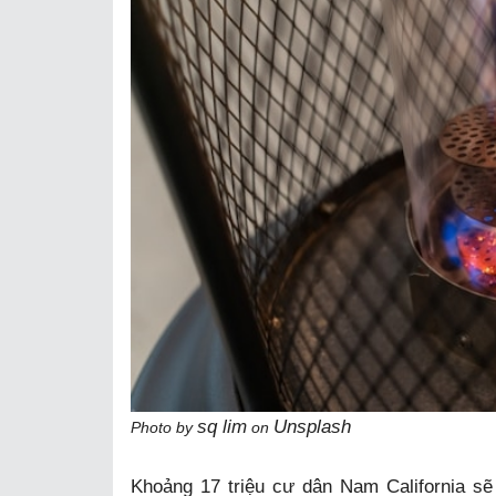
sq lim
Unsplash
Photo by
on
Khoảng 17 triệu cư dân Nam California s