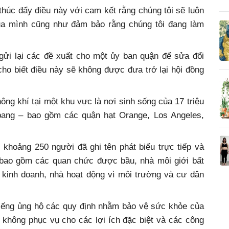
thúc đẩy điều này với cam kết rằng chúng tôi sẽ luôn
của mình cũng như đảm bảo rằng chúng tôi đang làm
gửi lại các đề xuất cho một ủy ban quận để sửa đổi
ho biết điều này sẽ không được đưa trở lại hội đồng
ng khí tại một khu vực là nơi sinh sống của 17 triệu
bang – bao gồm các quận hạt Orange, Los Angeles,
 khoảng 250 người đã ghi tên phát biểu trực tiếp và
 bao gồm các quan chức được bầu, nhà môi giới bất
h kinh doanh, nhà hoạt động vì môi trường và cư dân
 tiếng ủng hộ các quy định nhằm bảo vệ sức khỏe của
không phục vụ cho các lợi ích đặc biệt và các công