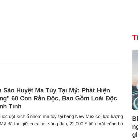
T
h Sào Huyệt Ma Túy Tại Mỹ: Phát Hiện
ng" 60 Con Rắn Độc, Bao Gồm Loài Độc
nh Tinh
uộc đột kích ổ nhóm ma túy tại bang New Mexico, lực lượng
B
ỹ đã thu giữ cocaine, súng đạn, 22,000 $ tiền mặt cùng bộ
n
gi