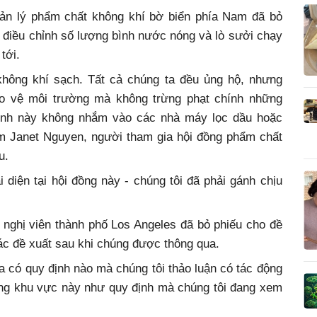
uản lý phẩm chất không khí bờ biển phía Nam đã bỏ
ằm điều chỉnh số lượng bình nước nóng và lò sưởi chạy
tới.
không khí sạch. Tất cả chúng ta đều ủng hộ, nhưng
bảo vệ môi trường mà không trừng phạt chính những
ịnh này không nhắm vào các nhà máy lọc dầu hoặc
m Janet Nguyen, người tham gia hội đồng phẩm chất
u.
 diện tại hội đồng này - chúng tôi đã phải gánh chịu
nghị viên thành phố Los Angeles đã bỏ phiếu cho đề
các đề xuất sau khi chúng được thông qua.
hưa có quy định nào mà chúng tôi thảo luận có tác động
ong khu vực này như quy định mà chúng tôi đang xem