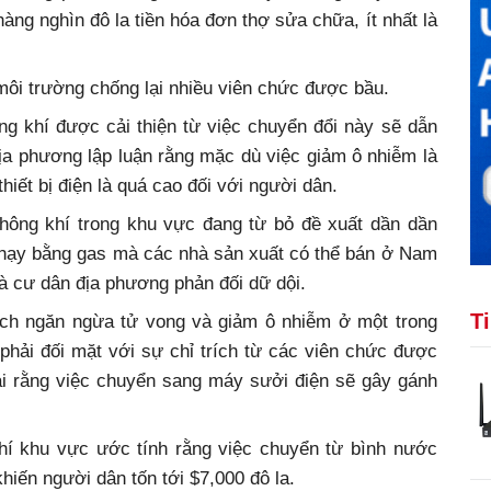
hàng nghìn đô la tiền hóa đơn thợ sửa chữa, ít nhất là
môi trường chống lại nhiều viên chức được bầu.
g khí được cải thiện từ việc chuyển đổi này sẽ dẫn
ịa phương lập luận rằng mặc dù việc giảm ô nhiễm là
hiết bị điện là quá cao đối với người dân.
không khí trong khu vực đang từ bỏ đề xuất dần dần
hạy bằng gas mà các nhà sản xuất có thể bán ở Nam
và cư dân địa phương phản đối dữ dội.
T
ch ngăn ngừa tử vong và giảm ô nhiễm ở một trong
hải đối mặt với sự chỉ trích từ các viên chức được
ại rằng việc chuyển sang máy sưởi điện sẽ gây gánh
hí khu vực ước tính rằng việc chuyển từ bình nước
hiến người dân tốn tới $7,000 đô la.