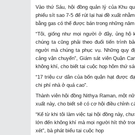
Vào thứ Sáu, hội đồng quản lý của Khu q
phiếu sít sao 7-5 để rút lại hai đề xuất nh
bằng gas có thể được bán trong những năm 
“Tôi, giống như mọi người ở đây, ủng hộ 
chúng ta cũng phải theo đuổi tiến trình 
người mà chúng ta phục vụ. Những quy đ
cảng vận chuyển”, Giám sát viên Quận Ca
không khí, cho biết tại cuộc họp hôm thứ sá
“17 triệu cư dân của bốn quận hạt được đại
chi phí nhà ở quá cao”.
Thành viên hội đồng Nithya Raman, một nữ 
xuất này, cho biết sẽ có cơ hội điều chỉnh 
“Kể từ khi tôi làm việc tại hội đồng này, c
lớn đến không khí mà mọi người hít thở tr
xét”, bà phát biểu tại cuộc họp