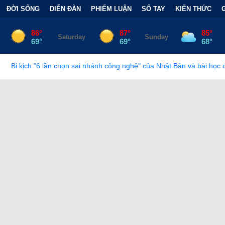
ĐỜI SỐNG
DIỄN ĐÀN
PHIẾM LUẬN
SỔ TAY
KIẾN THỨC
 sai nhánh công nghệ" của Nhật Bản và bài học đắt giá
•
Bẫy Tài