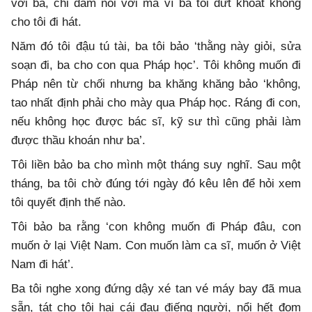
với ba, chỉ dám nói với má vì ba tôi dứt khoát không
cho tôi đi hát.
Năm đó tôi đậu tú tài, ba tôi bảo ‘thằng này giỏi, sửa
soạn đi, ba cho con qua Pháp học’. Tôi không muốn đi
Pháp nên từ chối nhưng ba khăng khăng bảo ‘không,
tao nhất định phải cho mày qua Pháp học. Ráng đi con,
nếu không học được bác sĩ, kỹ sư thì cũng phải làm
được thầu khoán như ba’.
Tôi liền bảo ba cho mình một tháng suy nghĩ. Sau một
tháng, ba tôi chờ đúng tới ngày đó kêu lên để hỏi xem
tôi quyết định thế nào.
Tôi bảo ba rằng ‘con không muốn đi Pháp đâu, con
muốn ở lại Việt Nam. Con muốn làm ca sĩ, muốn ở Việt
Nam đi hát’.
Ba tôi nghe xong đứng dậy xé tan vé máy bay đã mua
sẵn, tát cho tôi hai cái đau điếng người, nổi hết đom