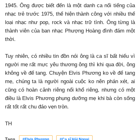
1945. Ông được biết đến là một danh ca nổi tiếng của
nhạc trẻ trước 1975, thể hiện thành công với nhiều thể
loại nhạc như pop, rock và nhạc trữ tình. Ông từng là
thành viên của ban nhạc Phượng Hoàng đình đám một
thời.
Tuy nhiên, có nhiều tin đồn nói ông là ca sĩ bất hiếu vì
người mẹ rất mực yêu thương ông thì khi qua đời, ông
không về để tang. Chuyện Elvis Phương ko về để tang
mẹ, chúng ta là người ngoài cuộc ko nên phán xét, ai
cũng có hoàn cảnh riêng nổi khổ riêng, nhưng có một
điều là Elvis Phương phụng dưỡng mẹ khi bà còn sống
rất tốt rất chu đáo vẹn tròn.
TH
Tags
#Elvis Phương
#Ca sĩ Hải Ngoại