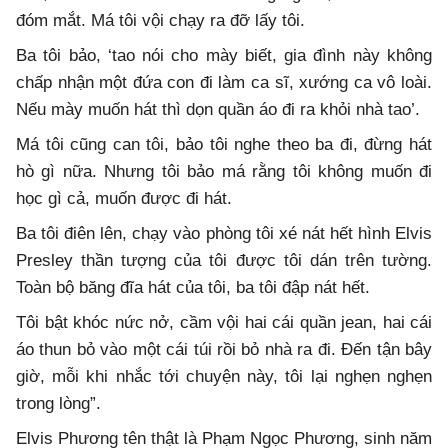
đóm mắt. Má tôi vội chạy ra đỡ lấy tôi.
Ba tôi bảo, ‘tao nói cho mày biết, gia đình này không
chấp nhận một đứa con đi làm ca sĩ, xướng ca vô loài.
Nếu mày muốn hát thì dọn quần áo đi ra khỏi nhà tao’.
Má tôi cũng can tôi, bảo tôi nghe theo ba đi, đừng hát
hò gì nữa. Nhưng tôi bảo má rằng tôi không muốn đi
học gì cả, muốn được đi hát.
Ba tôi điên lên, chạy vào phòng tôi xé nát hết hình Elvis
Presley thần tượng của tôi được tôi dán trên tường.
Toàn bộ băng đĩa hát của tôi, ba tôi đập nát hết.
Tôi bật khóc nức nở, cầm vội hai cái quần jean, hai cái
áo thun bỏ vào một cái túi rồi bỏ nhà ra đi. Đến tận bây
giờ, mỗi khi nhắc tới chuyện này, tôi lại nghẹn nghẹn
trong lòng”.
Elvis Phương tên thật là Phạm Ngọc Phương, sinh năm