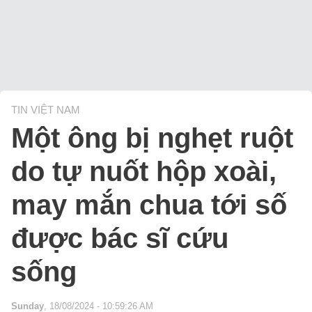
TIN VIỆT NAM
Một ông bị nghẹt ruột
do tự nuốt hộp xoài,
may mắn chua tới số
được bác sĩ cứu
sống
Sunday
, 18/08/2024 - 10:59:26 AM