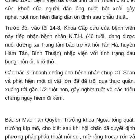
Chiều 18-8, Bệnh viện đa khoa tỉnh Bình Thuận cho biết
sức khoẻ của người đàn ông nuốt hột xoài gây
nghẹt ruột non hiện đang dần ổn định sau phẫu thuật.
Trước đó, vào tối 14-8, Khoa Cấp cứu của bệnh viện
này tiếp nhận bệnh nhân N.T.H. (46 tuổi, đang được
nuôi dưỡng tại Trung tâm bảo trợ xã hội Tân Hà, huyện
Hàm Tân, Bình Thuận) nhập viện với tình trạng đau
bụng, nôn ói, khó thở.
Các bác sĩ nhanh chóng cho bệnh nhân chụp CT Scan
và phát hiện một dị vật lớn đã đã trôi qua thực quản,
xuống tới gần 1/2 ruột non, gây nghẹt ruột và các triệu
chứng nguy hiểm đi kèm.
Bác sĩ Mạc Tấn Quyền, Trưởng khoa Ngoại tổng quát,
trưởng kíp mổ, cho biết sau khi hội chẩn đã quyết định
phương pháp phẩu thuật nội soi, mở rộng trocar rốn và