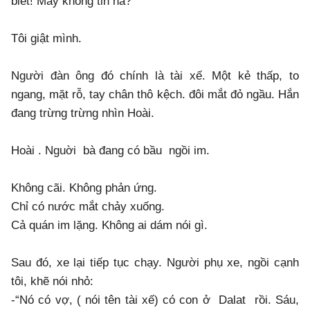
biết! Mày không tin hả?”
Tôi giật mình.
Người đàn ông đó chính là tài xế. Một kẻ thấp, to
ngang, mặt rỗ, tay chân thô kệch. đôi mắt đỏ ngầu. Hắn
đang trừng trừng nhìn Hoài.
Hoài . Nguời bà đang có bầu ngồi im.
Không cãi. Không phản ứng.
Chỉ có nước mắt chảy xuống.
Cả quán im lặng. Không ai dám nói gì.
Sau đó, xe lại tiếp tục chạy. Người phụ xe, ngồi cạnh
tôi, khẽ nói nhỏ:
-“Nó có vợ, ( nói tên tài xế) có con ở Dalat rồi. Sáu,