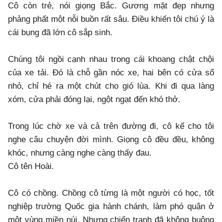
Cô còn trẻ, nói giọng Bắc. Gương mặt đẹp nhưng
phảng phất một nỗi buồn rất sâu. Điều khiến tôi chú ý là
cái bụng đã lớn cô sắp sinh.
Chúng tôi ngồi cạnh nhau trong cái khoang chật chội
của xe tải. Đó là chỗ gần nóc xe, hai bên có cửa sổ
nhỏ, chỉ hé ra một chút cho gió lùa. Khi đi qua làng
xóm, cửa phải đóng lại, ngột ngạt đến khó thở.
Trong lúc chờ xe và cả trên đường đi, cô kể cho tôi
nghe câu chuyện đời mình. Giọng cô đều đều, không
khóc, nhưng càng nghe càng thấy đau.
Cô tên Hoài.
Cô có chồng. Chồng cô từng là một người có học, tốt
nghiệp trường Quốc gia hành chánh, làm phó quận ở
một vùng miền núi. Nhưng chiến tranh đã không buông