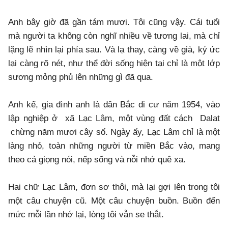
Anh bây giờ đã gần tám mươi. Tôi cũng vậy. Cái tuổi
mà người ta không còn nghĩ nhiều về tương lai, mà chỉ
lặng lẽ nhìn lại phía sau. Và lạ thay, càng về già, ký ức
lại càng rõ nét, như thể đời sống hiện tại chỉ là một lớp
sương mỏng phủ lên những gì đã qua.
Anh kể, gia đình anh là dân Bắc di cư năm 1954, vào
lập nghiệp ở xã Lạc Lâm, một vùng đất cách Dalat
chừng năm mươi cây số. Ngày ấy, Lạc Lâm chỉ là một
làng nhỏ, toàn những người từ miền Bắc vào, mang
theo cả giọng nói, nếp sống và nỗi nhớ quê xa.
Hai chữ Lạc Lâm, đơn sơ thôi, mà lại gợi lên trong tôi
một câu chuyện cũ. Một câu chuyện buồn. Buồn đến
mức mỗi lần nhớ lại, lòng tôi vẫn se thắt.