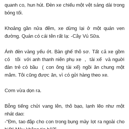
quanh co, hun hút. Đèn xe chiếu một vệt sáng dài trong
bóng tối.
Khoảng gần nửa đêm, xe dừng lại ở một quán ven
đường. Quán có cái tên rất lạ: -Cây Vú Sữa.
Ánh đèn vàng yếu ớt. Bàn ghế thô sơ. Tất cả xe gồm
có tôi với anh thanh niên phụ xe , tài xế và nguời
đàn trẻ có bầu ( con ông tài xế) ngồi ăn chung một
mâm. Tôi cũng được ăn, vì có gửi hàng theo xe.
Cơm vừa dọn ra.
Bỗng tiếng chửi vang lên, thô bạo, lạnh lẽo như một
nhát dao:
-“Đm, tao đập cho con trong bụng mày lọt ra ngoài cho