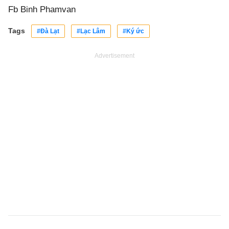
Fb Binh Phamvan
Tags
#Đà Lạt
#Lạc Lâm
#Ký ức
Advertisement