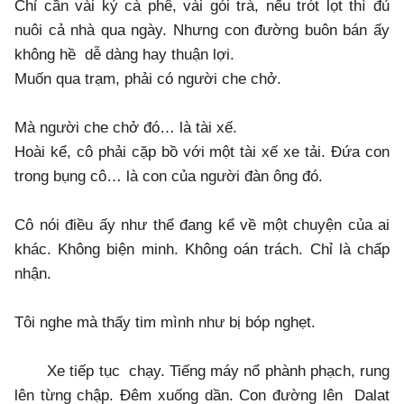
Chỉ cần vài ký cà phê, vài gói trà, nếu trót lọt thì đủ
nuôi cả nhà qua ngày. Nhưng con đường buôn bán ấy
không hề dễ dàng hay thuận lợi.
Muốn qua trạm, phải có người che chở.
Mà người che chở đó… là tài xế.
Hoài kể, cô phải cặp bồ với một tài xế xe tải. Đứa con
trong bụng cô… là con của người đàn ông đó.
Cô nói điều ấy như thể đang kể về một chuyện của ai
khác. Không biện minh. Không oán trách. Chỉ là chấp
nhận.
Tôi nghe mà thấy tim mình như bị bóp nghẹt.
Xe tiếp tục chạy. Tiếng máy nổ phành phạch, rung
lên từng chập. Đêm xuống dần. Con đường lên Dalat