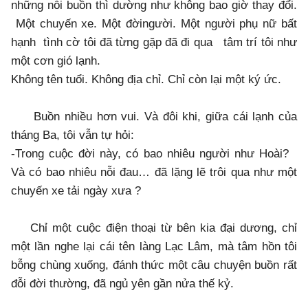
những nỗi buồn thì dường như không bao giờ thay đổi.
Một chuyến xe. Một đờingười. Một người phụ nữ bất
hạnh tình cờ tôi đã từng gặp đã đi qua tâm trí tôi như
một cơn gió lạnh.
Không tên tuổi. Không địa chỉ. Chỉ còn lại một ký ức.
Buồn nhiều hơn vui. Và đôi khi, giữa cái lạnh của
tháng Ba, tôi vẫn tự hỏi:
-Trong cuộc đời này, có bao nhiêu người như Hoài?
Và có bao nhiêu nỗi đau… đã lặng lẽ trôi qua như một
chuyến xe tải ngày xưa ?
Chỉ một cuộc điện thoại từ bên kia đại dương, chỉ
một lần nghe lại cái tên làng Lạc Lâm, mà tâm hồn tôi
bỗng chùng xuống, đánh thức một câu chuyện buồn rất
đỗi đời thường, đã ngủ yên gần nửa thế kỷ.