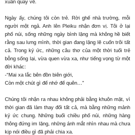
xuân quay về.
Ngày ấy, chúng tôi còn trẻ. Rời ghế nhà trường, mỗi
người một ngả. Anh lên Pleiku nhận đơn vị. Tôi ở lại
phố núi, sống những ngày bình lặng mà không hề biết
rằng sau lưng mình, thời gian đang lặng lẽ cuốn trôi tất
cả. Trong ký ức, những câu thơ của một thời tuổi trẻ
bỗng sống lại, vừa quen vừa xa, như tiếng vọng từ một
đời khác:
-“Mai xa lắc bên đồn biên giới,
Còn một chút gì để nhớ để quên…”
Chúng tôi nhận ra nhau không phải bằng khuôn mặt, vì
thời gian đã làm thay đổi tất cả, mà bằng những mảnh
ký ức chung. Những buổi chiều phố núi, những hàng
thông đứng im lặng, những ánh mắt nhìn nhau mà chưa
kịp nói điều gì đã phải chia xa.