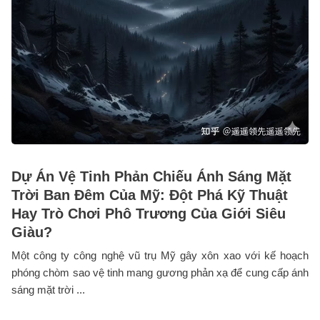
Dự Án Vệ Tinh Phản Chiếu Ánh Sáng Mặt
Trời Ban Đêm Của Mỹ: Đột Phá Kỹ Thuật
Hay Trò Chơi Phô Trương Của Giới Siêu
Giàu?
Một công ty công nghệ vũ trụ Mỹ gây xôn xao với kế hoạch
phóng chòm sao vệ tinh mang gương phản xạ để cung cấp ánh
sáng mặt trời ...