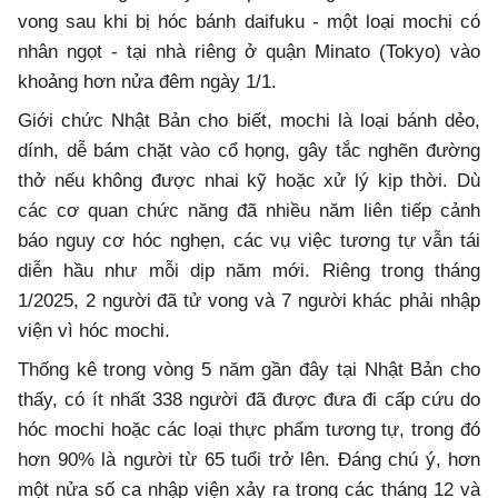
vong sau khi bị hóc bánh daifuku - một loại mochi có
nhân ngọt - tại nhà riêng ở quận Minato (Tokyo) vào
khoảng hơn nửa đêm ngày 1/1.
Giới chức Nhật Bản cho biết, mochi là loại bánh dẻo,
dính, dễ bám chặt vào cổ họng, gây tắc nghẽn đường
thở nếu không được nhai kỹ hoặc xử lý kịp thời. Dù
các cơ quan chức năng đã nhiều năm liên tiếp cảnh
báo nguy cơ hóc nghẹn, các vụ việc tương tự vẫn tái
diễn hầu như mỗi dịp năm mới. Riêng trong tháng
1/2025, 2 người đã tử vong và 7 người khác phải nhập
viện vì hóc mochi.
Thống kê trong vòng 5 năm gần đây tại Nhật Bản cho
thấy, có ít nhất 338 người đã được đưa đi cấp cứu do
hóc mochi hoặc các loại thực phẩm tương tự, trong đó
hơn 90% là người từ 65 tuổi trở lên. Đáng chú ý, hơn
một nửa số ca nhập viện xảy ra trong các tháng 12 và