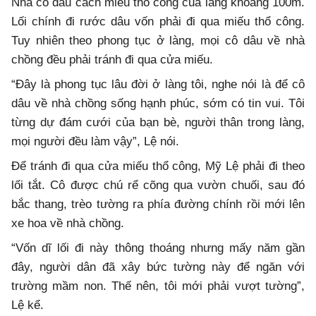
Nhà cô dâu cách miếu thổ công của làng khoảng 100m.
Lối chính đi rước dâu vốn phải đi qua miếu thổ công.
Tuy nhiên theo phong tục ở làng, mọi cô dâu về nhà
chồng đều phải tránh đi qua cửa miếu.
“Đây là phong tục lâu đời ở làng tôi, nghe nói là để cô
dâu về nhà chồng sống hạnh phúc, sớm có tin vui. Tôi
từng dự đám cưới của bạn bè, người thân trong làng,
mọi người đều làm vậy”, Lệ nói.
Để tránh đi qua cửa miếu thổ công, Mỹ Lệ phải đi theo
lối tắt. Cô được chú rể cõng qua vườn chuối, sau đó
bắc thang, trèo tường ra phía đường chính rồi mới lên
xe hoa về nhà chồng.
“Vốn dĩ lối đi này thông thoáng nhưng mấy năm gần
đây, người dân đã xây bức tường này để ngăn với
trường mầm non. Thế nên, tôi mới phải vượt tường”,
Lệ kể.