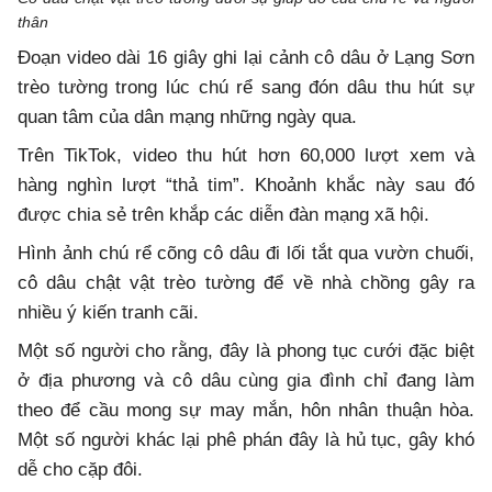
thân
Đoạn video dài 16 giây ghi lại cảnh cô dâu ở Lạng Sơn
trèo tường trong lúc chú rể sang đón dâu thu hút sự
quan tâm của dân mạng những ngày qua.
Trên TikTok, video thu hút hơn 60,000 lượt xem và
hàng nghìn lượt “thả tim”. Khoảnh khắc này sau đó
được chia sẻ trên khắp các diễn đàn mạng xã hội.
Hình ảnh chú rể cõng cô dâu đi lối tắt qua vườn chuối,
cô dâu chật vật trèo tường để về nhà chồng gây ra
nhiều ý kiến tranh cãi.
Một số người cho rằng, đây là phong tục cưới đặc biệt
ở địa phương và cô dâu cùng gia đình chỉ đang làm
theo để cầu mong sự may mắn, hôn nhân thuận hòa.
Một số người khác lại phê phán đây là hủ tục, gây khó
dễ cho cặp đôi.