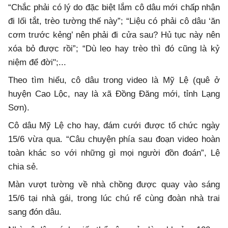
“Chắc phải có lý do đặc biệt lắm cô dâu mới chấp nhận
đi lối tắt, trèo tường thế này”; “Liệu có phải cô dâu ‘ăn
cơm trước kẻng’ nên phải đi cửa sau? Hủ tục này nên
xóa bỏ được rồi”; “Dù leo hay trèo thì đó cũng là kỷ
niệm để đời";...
Theo tìm hiểu, cô dâu trong video là Mỹ Lệ (quê ở
huyện Cao Lộc, nay là xã Đồng Đăng mới, tỉnh Lạng
Sơn).
Cô dâu Mỹ Lệ cho hay, đám cưới được tổ chức ngày
15/6 vừa qua. “Câu chuyện phía sau đoạn video hoàn
toàn khác so với những gì mọi người đồn đoán”, Lệ
chia sẻ.
Màn vượt tường về nhà chồng được quay vào sáng
15/6 tại nhà gái, trong lúc chú rể cùng đoàn nhà trai
sang đón dâu.