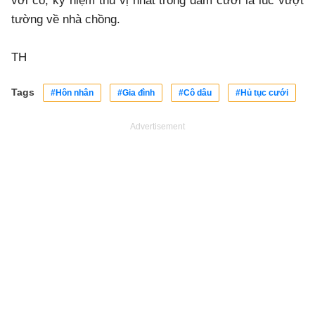
với cô, kỷ niệm thú vị nhất trong đám cưới là lúc vượt
tường về nhà chồng.
TH
Tags
#Hôn nhân
#Gia đình
#Cô dâu
#Hủ tục cưới
Advertisement