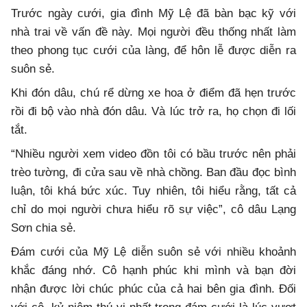
Trước ngày cưới, gia đình Mỹ Lệ đã bàn bạc kỹ với
nhà trai về vấn đề này. Mọi người đều thống nhất làm
theo phong tục cưới của làng, để hôn lễ được diễn ra
suôn sẻ.
Khi đón dâu, chú rể dừng xe hoa ở điểm đã hẹn trước
rồi đi bộ vào nhà đón dâu. Và lúc trở ra, họ chọn đi lối
tắt.
“Nhiều người xem video đồn tôi có bầu trước nên phải
trèo tường, đi cửa sau về nhà chồng. Ban đầu đọc bình
luận, tôi khá bức xúc. Tuy nhiên, tôi hiểu rằng, tất cả
chỉ do mọi người chưa hiểu rõ sự việc”, cô dâu Lạng
Sơn chia sẻ.
Đám cưới của Mỹ Lệ diễn suôn sẻ với nhiều khoảnh
khắc đáng nhớ. Cô hạnh phúc khi mình và bạn đời
nhận được lời chúc phúc của cả hai bên gia đình. Đối