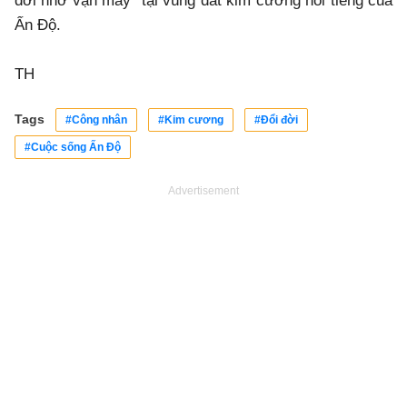
đời nhờ vận may" tại vùng đất kim cương nổi tiếng của
Ấn Độ.
TH
Tags
#Công nhân
#Kim cương
#Đổi đời
#Cuộc sống Ấn Độ
Advertisement